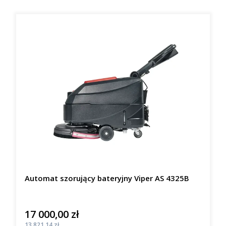
Automat szorujący bateryjny Viper AS 4325B
17 000,00 zł
Cena
Cena
13 821,14 zł