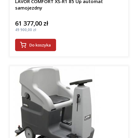
LAVOR COMFORT XS-R1 85 Up automat
samojezdny
61 377,00 zł
Cena
Cena
49 900,00 zł
Do koszyka