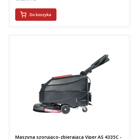
Do koszyka
Maszyna szorująco-zbierająca Viper AS 4335C -