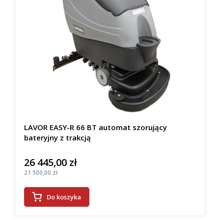
LAVOR EASY-R 66 BT automat szorujący
bateryjny z trakcją
26 445,00 zł
Cena
Cena
21 500,00 zł
Do koszyka