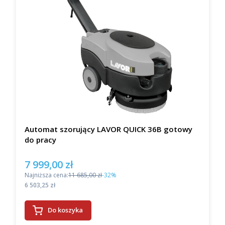
Automat szorujący LAVOR QUICK 36B gotowy
do pracy
7 999,00 zł
Cena promocyjna
Najniższa cena:
11 685,00 zł
-32%
Cena
6 503,25 zł
Do koszyka