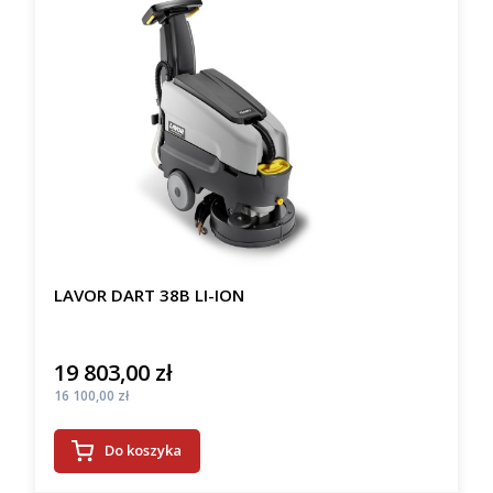
LAVOR DART 38B LI-ION
19 803,00 zł
Cena
Cena
16 100,00 zł
Do koszyka