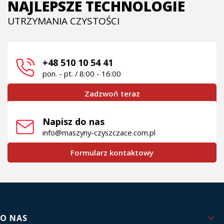
NAJLEPSZE TECHNOLOGIE
UTRZYMANIA CZYSTOŚCI
+48 510 10 54 41
pon. - pt. / 8:00 - 16:00
Zadzwoń teraz
Napisz do nas
info@maszyny-czyszczace.com.pl
Formularz kontaktowy
Linki w stopce
O NAS