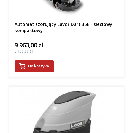
Automat szorujący Lavor Dart 36E - sieciowy,
kompaktowy
9 963,00 zł
Cena
Cena
8 100,00 zł
Do koszyka