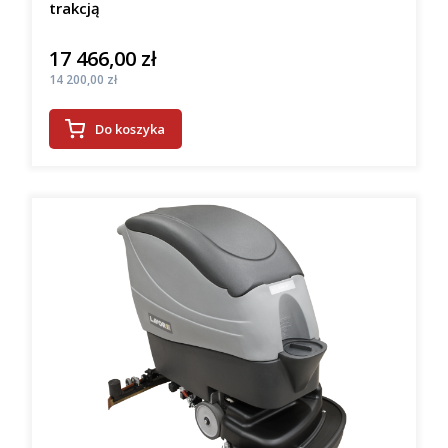
trakcją
17 466,00 zł
Cena
Cena
14 200,00 zł
Do koszyka