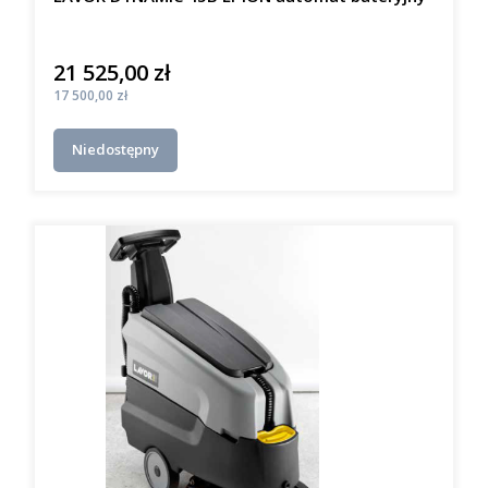
21 525,00 zł
Cena
Cena
17 500,00 zł
Niedostępny