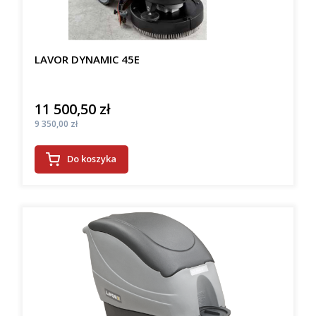
LAVOR DYNAMIC 45E
11 500,50 zł
Cena
Cena
9 350,00 zł
Do koszyka