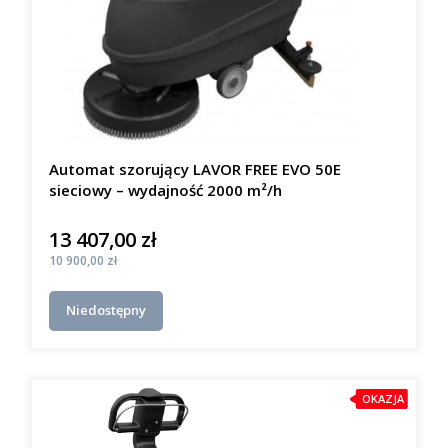
Automat szorujący LAVOR FREE EVO 50E
sieciowy – wydajność 2000 m²/h
13 407,00 zł
Cena
Cena
10 900,00 zł
Niedostępny
OKAZJA