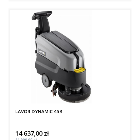
LAVOR DYNAMIC 45B
14 637,00 zł
Cena
Cena
11 900,00 zł