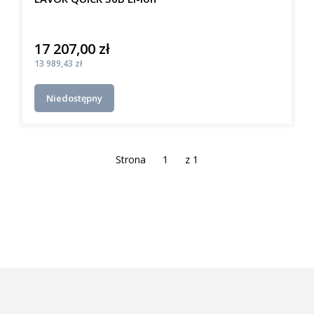
17 207,00 zł
Cena
Cena
13 989,43 zł
Niedostępny
Strona
z 1