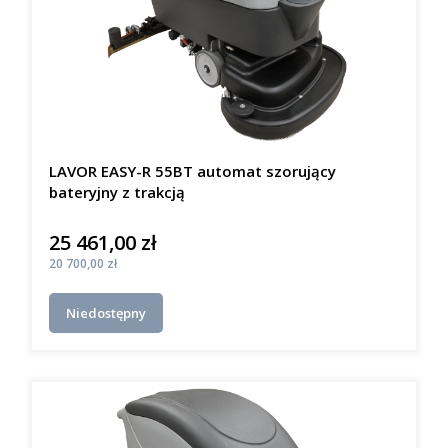
LAVOR EASY-R 55BT automat szorujący
bateryjny z trakcją
25 461,00 zł
Cena
Cena
20 700,00 zł
Niedostępny