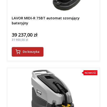
LAVOR MIDI-R 75BT automat szorujący
bateryjny
39 237,00 zł
Cena
Cena
31 900,00 zł
Do koszyka
NOWOŚĆ