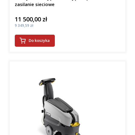
zasilanie sieciowe
11 500,00 zł
Cena
Cena
9 349,59 zł
Do koszyka