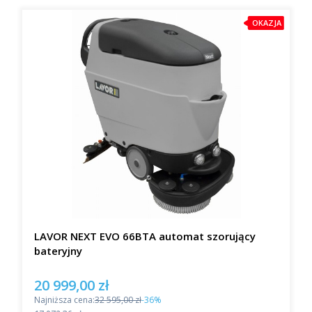
OKAZJA
LAVOR NEXT EVO 66BTA automat szorujący
bateryjny
20 999,00 zł
Cena promocyjna
Najniższa cena:
32 595,00 zł
-36%