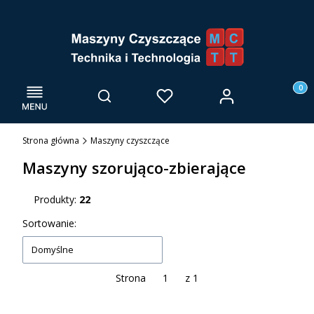
Menu
Otwórz wyszukiwarkę
Produk
Zaloguj się
Szukaj
Ulubione
Kosz
Strona główna
Maszyny czyszczące
Maszyny szorująco-zbierające
Produkty:
22
Lista produktów
Sortowanie:
Domyślne
Strona
z 1