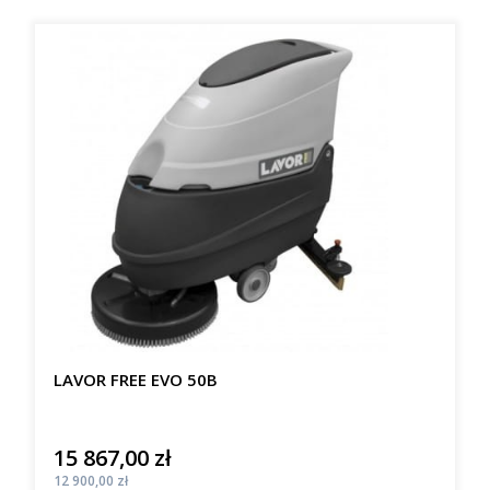
LAVOR FREE EVO 50B
15 867,00 zł
Cena
Cena
12 900,00 zł