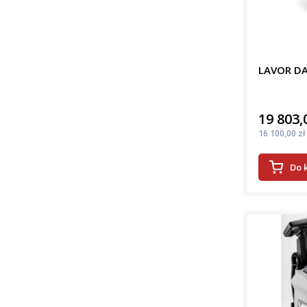
LAVOR DA
19 803,
Cena
Cena
16 100,00 zł
Do 