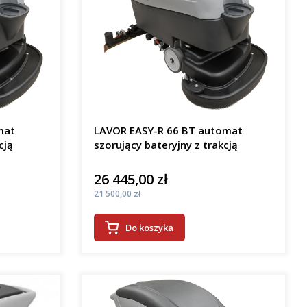
mat
LAVOR EASY-R 66 BT automat
cją
szorujący bateryjny z trakcją
26 445,00 zł
Cena
Cena
21 500,00 zł
Do koszyka