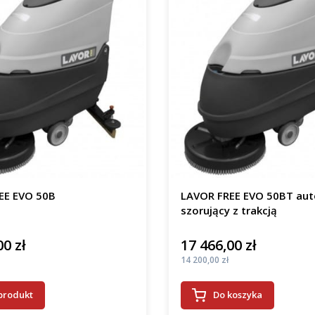
EE EVO 50B
LAVOR FREE EVO 50BT au
szorujący z trakcją
00 zł
17 466,00 zł
Cena
Cena
14 200,00 zł
produkt
Do koszyka