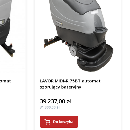
tomat
LAVOR MIDI-R 75BT automat
szorujący bateryjny
39 237,00 zł
Cena
Cena
31 900,00 zł
Do koszyka