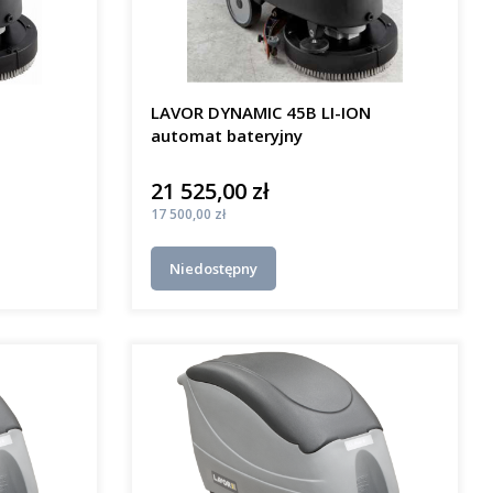
LAVOR DYNAMIC 45B LI-ION
automat bateryjny
21 525,00 zł
Cena
Cena
17 500,00 zł
Niedostępny