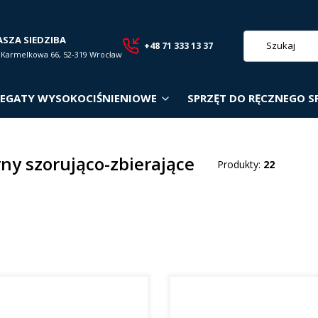
ASZA SIEDZIBA
+48 71 333 13 37
. Karmelkowa 66, 52-319 Wrocław
EGATY WYSOKOCIŚNIENIOWE
SPRZĘT DO RĘCZNEGO S
ny szorująco-zbierające
Produkty:
22
roduktów