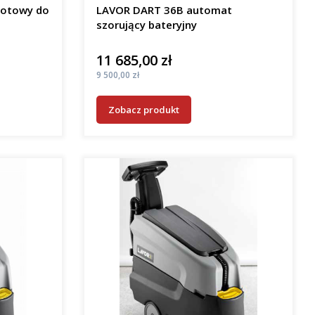
gotowy do
LAVOR DART 36B automat
szorujący bateryjny
11 685,00 zł
Cena
Cena
9 500,00 zł
Zobacz produkt