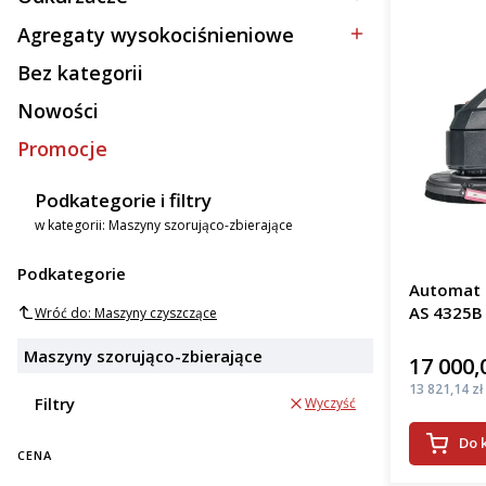
Kategoria - Odkurzacze
Agregaty wysokociśnieniowe
Kategoria - Agregaty wysokociśnieniowe
Bez kategorii
Kategoria - Bez kategorii
Nowości
Promocje
Podkategorie i filtry
w kategorii: Maszyny szorująco-zbierające
Podkategorie
Automat s
AS 4325B
Wróć do: Maszyny czyszczące
Maszyny szorująco-zbierające
17 000,
Cena
Cena
13 821,14 zł
Filtry
Wyczyść
Do 
CENA