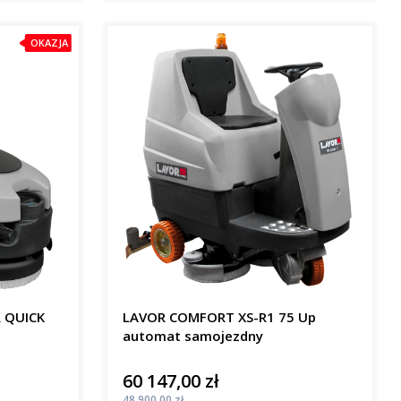
OKAZJA
R QUICK
LAVOR COMFORT XS-R1 75 Up
automat samojezdny
60 147,00 zł
Cena
Cena
48 900,00 zł