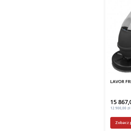
LAVOR FR
15 867,
Cena
Cena
12 900,00 zł
Zobacz 