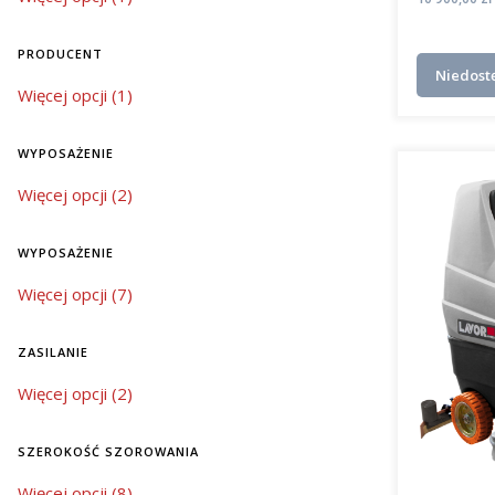
PRODUCENT
Niedost
Producent
Więcej opcji (1)
WYPOSAŻENIE
wyposażenie
Więcej opcji (2)
WYPOSAŻENIE
wyposażenie
Więcej opcji (7)
ZASILANIE
zasilanie
Więcej opcji (2)
SZEROKOŚĆ SZOROWANIA
szerokość szorowania
Więcej opcji (8)