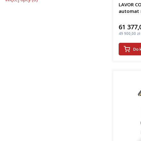
LAVOR CO
automat 
61 377,
Cena
Cena
49 900,00 zł
Do 