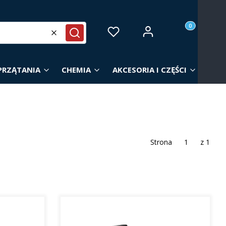
Produkty w ko
Zaloguj się
Ulubione
Koszyk
Wyczyść
Szukaj
PRZĄTANIA
CHEMIA
AKCESORIA I CZĘŚCI
Strona
z 1