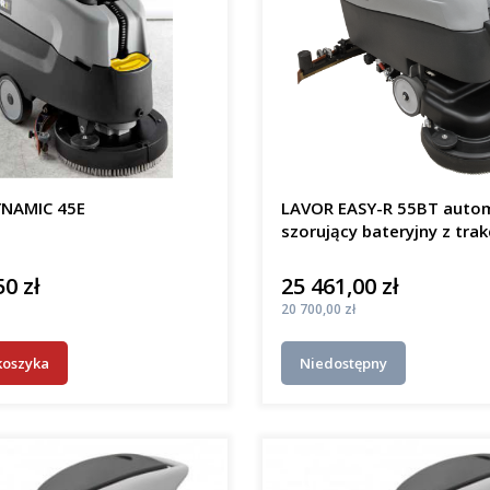
NAMIC 45E
LAVOR EASY-R 55BT auto
szorujący bateryjny z trak
50 zł
25 461,00 zł
Cena
Cena
20 700,00 zł
koszyka
Niedostępny