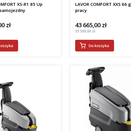
MFORT XS-R1 85 Up
LAVOR COMFORT XXS 66 
samojezdny
pracy
00 zł
43 665,00 zł
Cena
Cena
35 500,00 zł
koszyka
Do koszyka