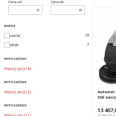
Cena od
Cena do
zł
zł
MARKA
Marka
20
LAVOR
2
VIPER
WYPOSAŻENIE
wyposażenie
Więcej opcji (4)
WYPOSAŻENIE
wyposażenie
Więcej opcji (2)
Automat 
50E sieci
m²/h
WYPOSAŻENIE
13 407,
Cena
wyposażenie
Więcej opcji (1)
Cena
10 900,00 zł