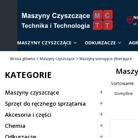
N
ul
MASZYNY CZYSZCZĄCE
ODKURZACZE
AGR
Strona główna
Maszyny czyszczące
Maszyny szorująco-zbierające
Maszy
KATEGORIE
Lista p
Sortowanie:
Maszyny czyszczące
Domyślne
Kategoria - Maszyny czyszczące
Sprzęt do ręcznego sprzątania
Kategoria - Sprzęt do ręcznego sprzątania
Akcesoria i części
Kategoria - Akcesoria i części
Chemia
Kategoria - Chemia
Odkurzacze