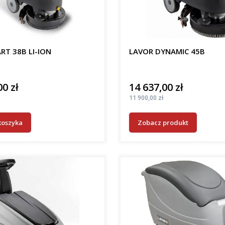
RT 38B LI-ION
LAVOR DYNAMIC 45B
00 zł
14 637,00 zł
Cena
Cena
11 900,00 zł
koszyka
Zobacz produkt