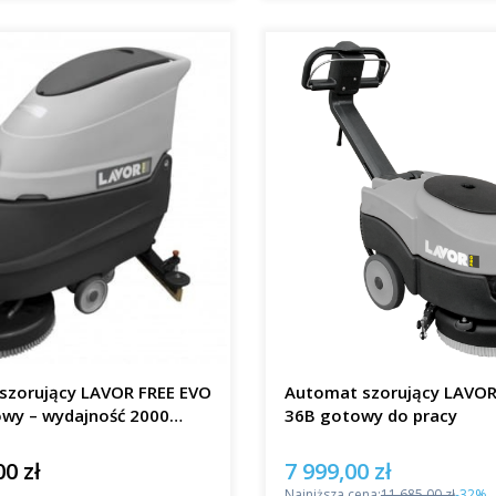
szorujący LAVOR FREE EVO
Automat szorujący LAVO
owy – wydajność 2000
36B gotowy do pracy
00 zł
7 999,00 zł
Cena promocyjna
Najniższa cena:
11 685,00 zł
-32%