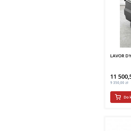
LAVOR DY
11 500,
Cena
Cena
9 350,00 zł
Do 