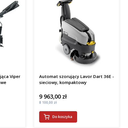
jąca Viper
Automat szorujący Lavor Dart 36E -
owe
sieciowy, kompaktowy
9 963,00 zł
Cena
Cena
8 100,00 zł
Do koszyka