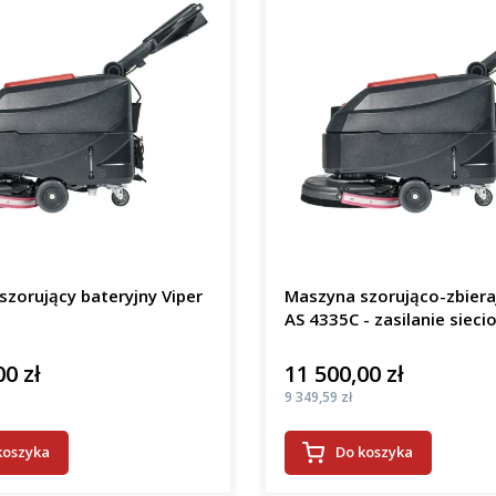
zorujący bateryjny Viper
Maszyna szorująco-zbiera
AS 4335C - zasilanie sieci
00 zł
11 500,00 zł
Cena
Cena
9 349,59 zł
koszyka
Do koszyka