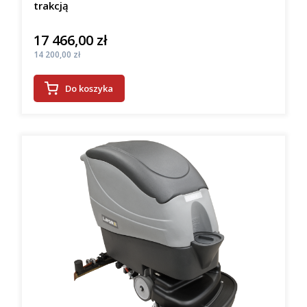
trakcją
17 466,00 zł
Cena
Cena
14 200,00 zł
Do koszyka