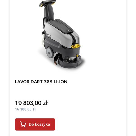
LAVOR DART 38B LI-ION
19 803,00 zł
Cena
Cena
16 100,00 zł
Do koszyka