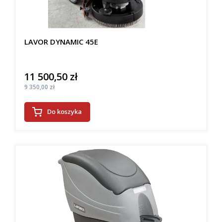
LAVOR DYNAMIC 45E
11 500,50 zł
Cena
Cena
9 350,00 zł
Do koszyka