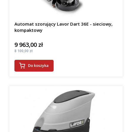
Automat szorujący Lavor Dart 36E - sieciowy,
kompaktowy
9 963,00 zł
Cena
Cena
8 100,00 zł
Do koszyka