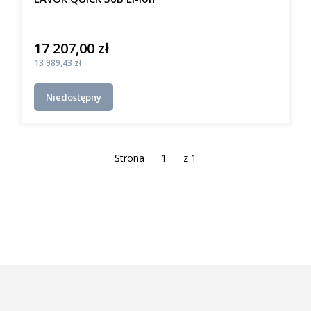
17 207,00 zł
Cena
Cena
13 989,43 zł
Niedostępny
Strona
z 1