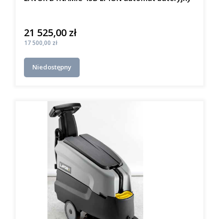
21 525,00 zł
Cena
Cena
17 500,00 zł
Niedostępny