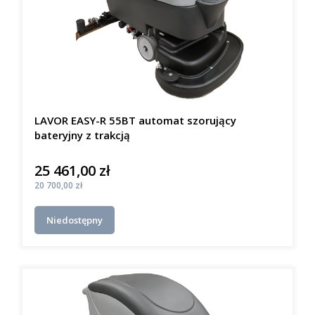
LAVOR EASY-R 55BT automat szorujący
bateryjny z trakcją
25 461,00 zł
Cena
Cena
20 700,00 zł
Niedostępny