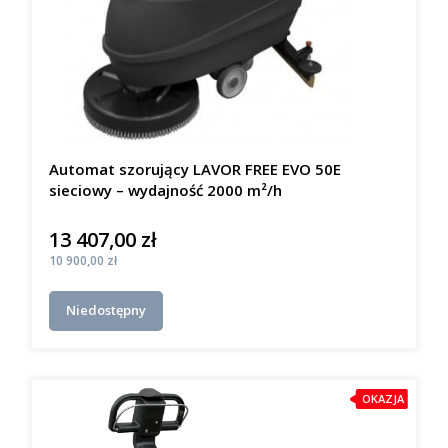
Automat szorujący LAVOR FREE EVO 50E
sieciowy – wydajność 2000 m²/h
13 407,00 zł
Cena
Cena
10 900,00 zł
Niedostępny
OKAZJA