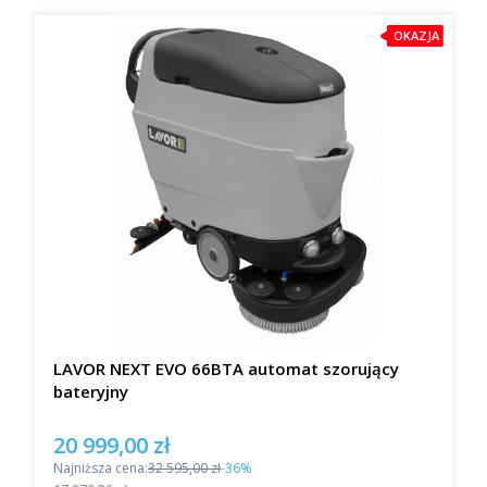
OKAZJA
LAVOR NEXT EVO 66BTA automat szorujący
bateryjny
20 999,00 zł
Cena promocyjna
Najniższa cena:
32 595,00 zł
-36%