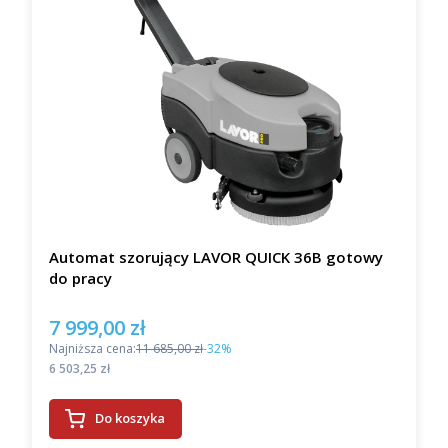
Automat szorujący LAVOR QUICK 36B gotowy
do pracy
7 999,00 zł
Cena promocyjna
Najniższa cena:
11 685,00 zł
-32%
Cena
6 503,25 zł
Do koszyka