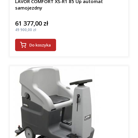
LAVOR COMFORT XS-R1 85 Up automat
samojezdny
61 377,00 zł
Cena
Cena
49 900,00 zł
Do koszyka