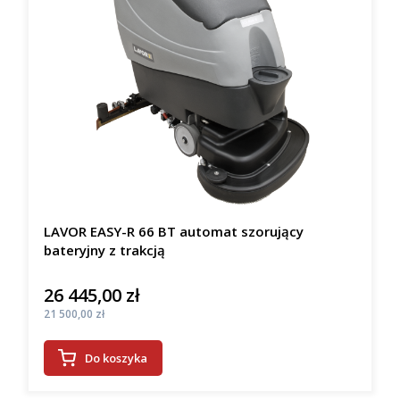
LAVOR EASY-R 66 BT automat szorujący
bateryjny z trakcją
26 445,00 zł
Cena
Cena
21 500,00 zł
Do koszyka