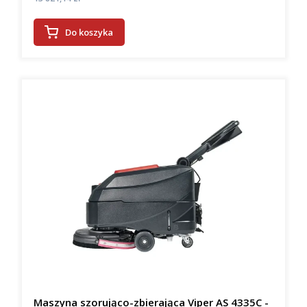
Do koszyka
Maszyna szorująco-zbierająca Viper AS 4335C -