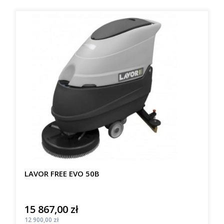
LAVOR FREE EVO 50B
15 867,00 zł
Cena
Cena
12 900,00 zł