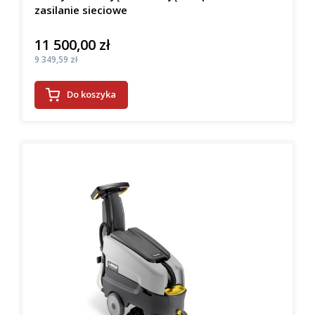
zasilanie sieciowe
11 500,00 zł
Cena
Cena
9 349,59 zł
Do koszyka