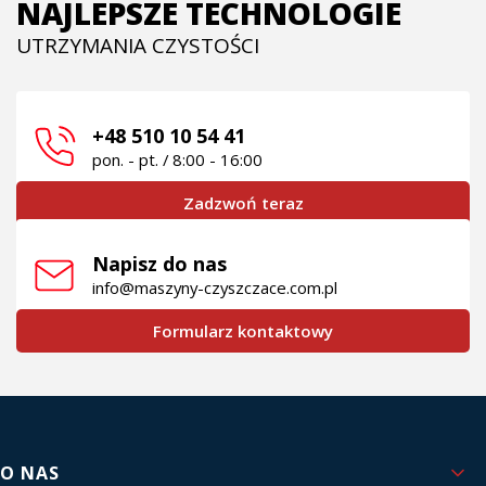
NAJLEPSZE TECHNOLOGIE
UTRZYMANIA CZYSTOŚCI
+48 510 10 54 41
pon. - pt. / 8:00 - 16:00
Zadzwoń teraz
Napisz do nas
info@maszyny-czyszczace.com.pl
Formularz kontaktowy
Linki w stopce
O NAS