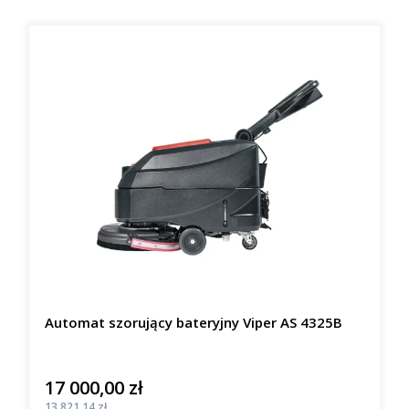
Automat szorujący bateryjny Viper AS 4325B
17 000,00 zł
Cena
Cena
13 821,14 zł