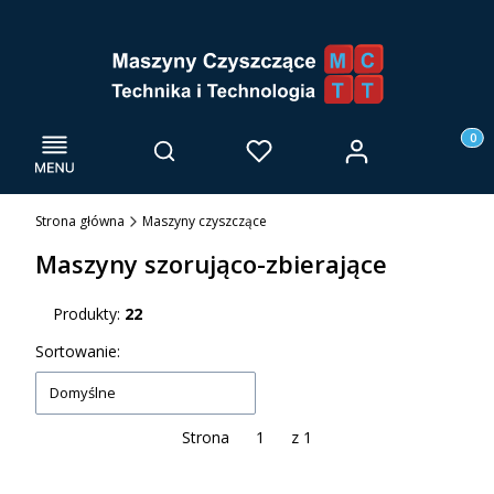
Menu
Otwórz wyszukiwarkę
Produk
Zaloguj się
Szukaj
Ulubione
Kosz
Strona główna
Maszyny czyszczące
Maszyny szorująco-zbierające
Produkty:
22
Lista produktów
Sortowanie:
Domyślne
Strona
z 1