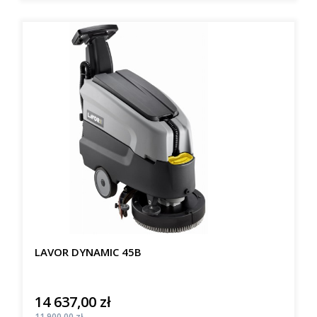
LAVOR DYNAMIC 45B
14 637,00 zł
Cena
Cena
11 900,00 zł