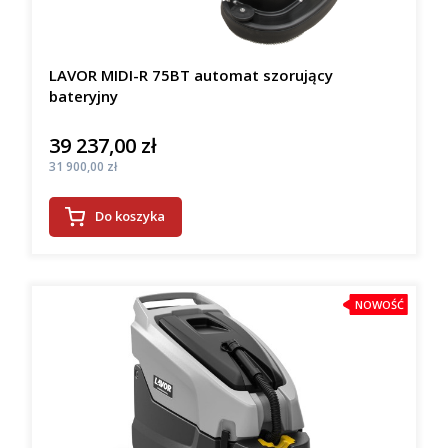
LAVOR MIDI-R 75BT automat szorujący
bateryjny
39 237,00 zł
Cena
Cena
31 900,00 zł
Do koszyka
NOWOŚĆ