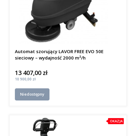
Automat szorujący LAVOR FREE EVO 50E
sieciowy – wydajność 2000 m²/h
13 407,00 zł
Cena
Cena
10 900,00 zł
Niedostępny
OKAZJA