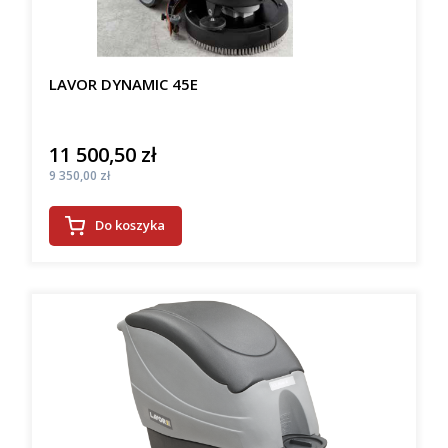
LAVOR DYNAMIC 45E
11 500,50 zł
Cena
Cena
9 350,00 zł
Do koszyka