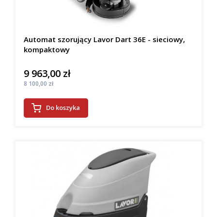
Automat szorujący Lavor Dart 36E - sieciowy,
kompaktowy
9 963,00 zł
Cena
Cena
8 100,00 zł
Do koszyka