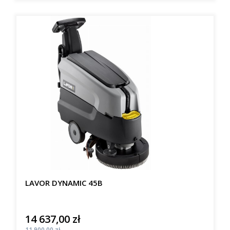
LAVOR DYNAMIC 45B
14 637,00 zł
Cena
Cena
11 900,00 zł