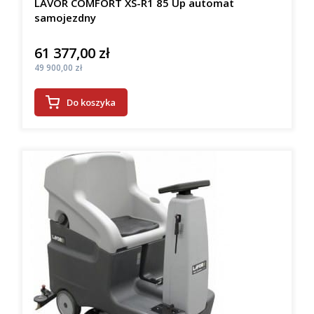
LAVOR COMFORT XS-R1 85 Up automat
samojezdny
61 377,00 zł
Cena
Cena
49 900,00 zł
Do koszyka