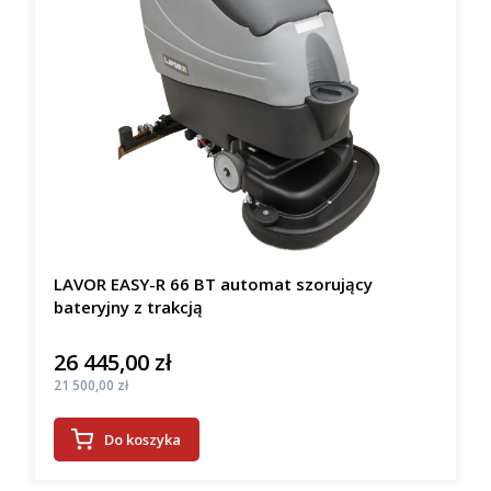
LAVOR EASY-R 66 BT automat szorujący
bateryjny z trakcją
26 445,00 zł
Cena
Cena
21 500,00 zł
Do koszyka