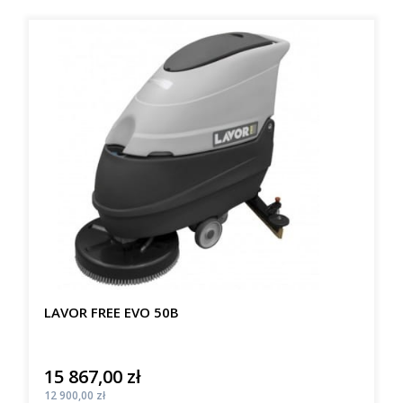
LAVOR FREE EVO 50B
15 867,00 zł
Cena
Cena
12 900,00 zł