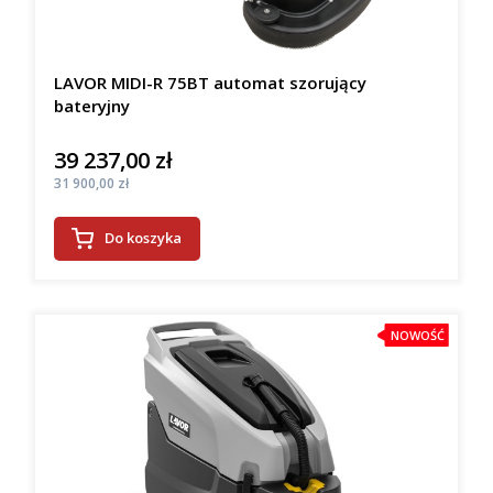
LAVOR MIDI-R 75BT automat szorujący
bateryjny
39 237,00 zł
Cena
Cena
31 900,00 zł
Do koszyka
NOWOŚĆ