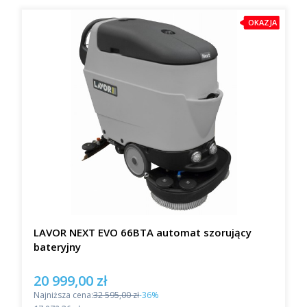
OKAZJA
LAVOR NEXT EVO 66BTA automat szorujący
bateryjny
20 999,00 zł
Cena promocyjna
Najniższa cena:
32 595,00 zł
-36%