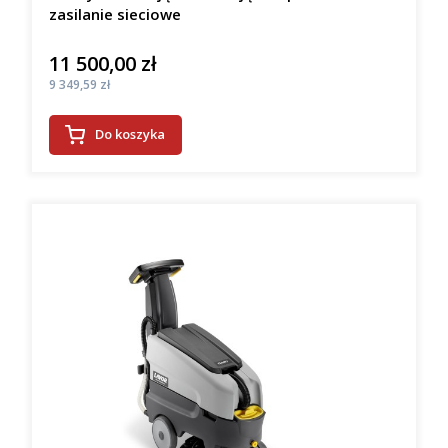
zasilanie sieciowe
11 500,00 zł
Cena
Cena
9 349,59 zł
Do koszyka