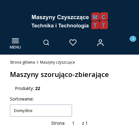
Menu
Otwórz wyszukiwarkę
Produk
Zaloguj się
Szukaj
Ulubione
Kosz
Strona główna
Maszyny czyszczące
Maszyny szorująco-zbierające
Produkty:
22
Lista produktów
Sortowanie:
Domyślne
Strona
z 1