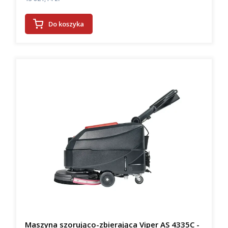
Do koszyka
Maszyna szorująco-zbierająca Viper AS 4335C -