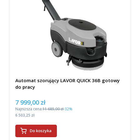
Automat szorujący LAVOR QUICK 36B gotowy
do pracy
7 999,00 zł
Cena promocyjna
Najniższa cena:
11 685,00 zł
-32%
Cena
6 503,25 zł
Do koszyka