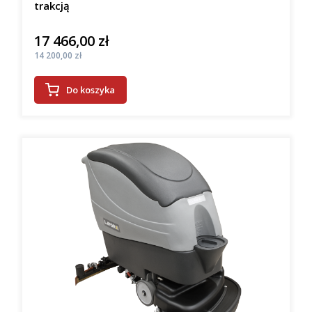
trakcją
17 466,00 zł
Cena
Cena
14 200,00 zł
Do koszyka