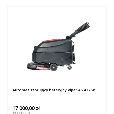
Automat szorujący bateryjny Viper AS 4325B
17 000,00 zł
Cena
Cena
13 821,14 zł