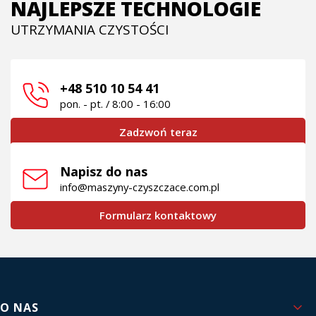
NAJLEPSZE TECHNOLOGIE
UTRZYMANIA CZYSTOŚCI
+48 510 10 54 41
pon. - pt. / 8:00 - 16:00
Zadzwoń teraz
Napisz do nas
info@maszyny-czyszczace.com.pl
Formularz kontaktowy
Linki w stopce
O NAS