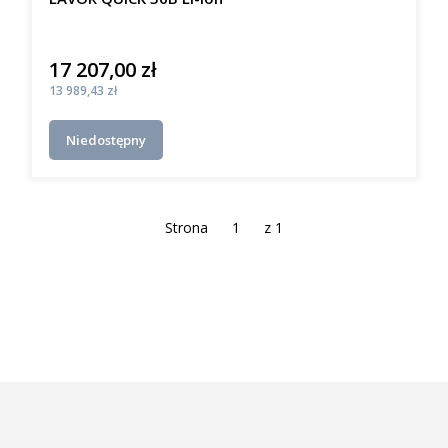
17 207,00 zł
Cena
Cena
13 989,43 zł
Niedostępny
Strona
z 1