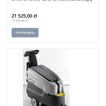
21 525,00 zł
Cena
Cena
17 500,00 zł
Niedostępny