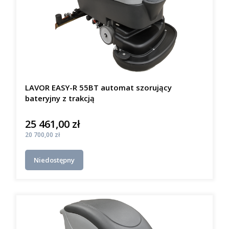
LAVOR EASY-R 55BT automat szorujący
bateryjny z trakcją
25 461,00 zł
Cena
Cena
20 700,00 zł
Niedostępny