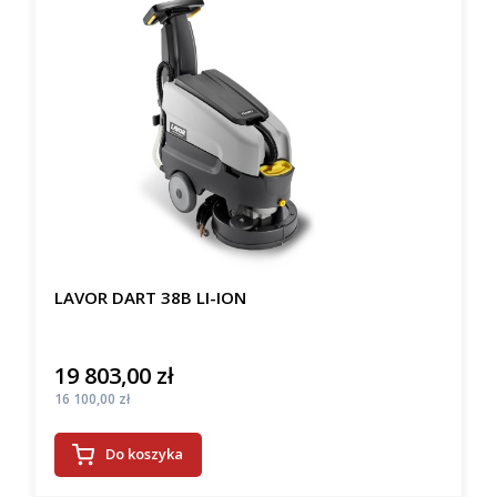
LAVOR DART 38B LI-ION
19 803,00 zł
Cena
Cena
16 100,00 zł
Do koszyka