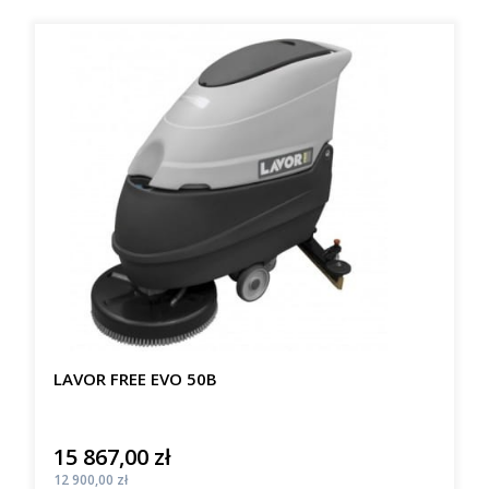
LAVOR FREE EVO 50B
15 867,00 zł
Cena
Cena
12 900,00 zł