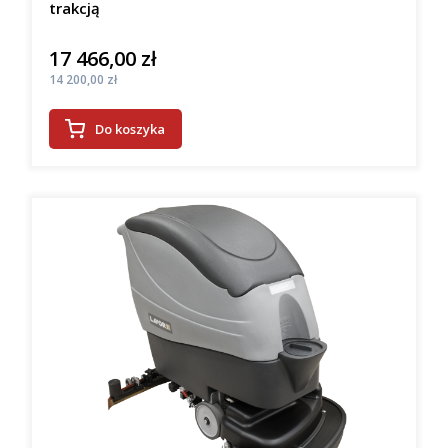
trakcją
17 466,00 zł
Cena
Cena
14 200,00 zł
Do koszyka