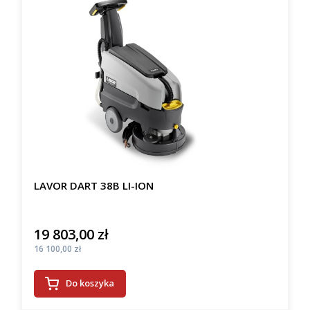
LAVOR DART 38B LI-ION
19 803,00 zł
Cena
Cena
16 100,00 zł
Do koszyka