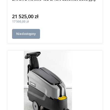
21 525,00 zł
Cena
Cena
17 500,00 zł
Niedostępny