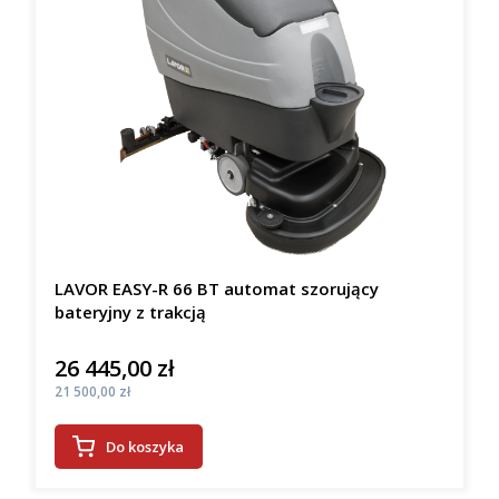
LAVOR EASY-R 66 BT automat szorujący
bateryjny z trakcją
26 445,00 zł
Cena
Cena
21 500,00 zł
Do koszyka