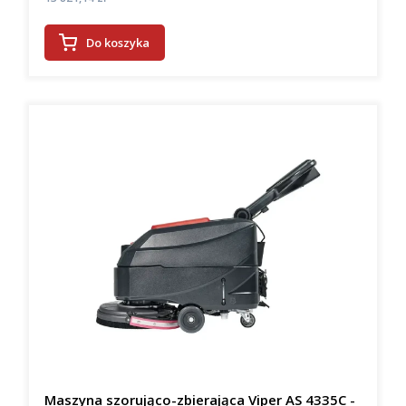
Do koszyka
Maszyna szorująco-zbierająca Viper AS 4335C -