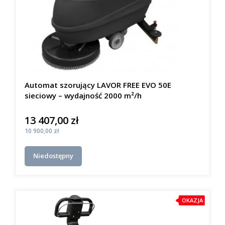
Automat szorujący LAVOR FREE EVO 50E
sieciowy – wydajność 2000 m²/h
13 407,00 zł
Cena
Cena
10 900,00 zł
Niedostępny
OKAZJA