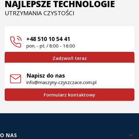
NAJLEPSZE TECHNOLOGIE
UTRZYMANIA CZYSTOŚCI
+48 510 10 54 41
pon. - pt. / 8:00 - 16:00
Zadzwoń teraz
Napisz do nas
info@maszyny-czyszczace.com.pl
Formularz kontaktowy
Linki w stopce
O NAS