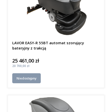
LAVOR EASY-R 55BT automat szorujący
bateryjny z trakcją
25 461,00 zł
Cena
Cena
20 700,00 zł
Niedostępny