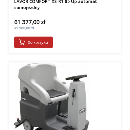
LAVOR COMFORT XS-R1 85 Up automat
samojezdny
61 377,00 zł
Cena
Cena
49 900,00 zł
Do koszyka