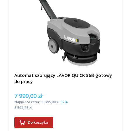
Automat szorujący LAVOR QUICK 36B gotowy
do pracy
7 999,00 zł
Cena promocyjna
Najniższa cena:
11 685,00 zł
-32%
Cena
6 503,25 zł
Do koszyka