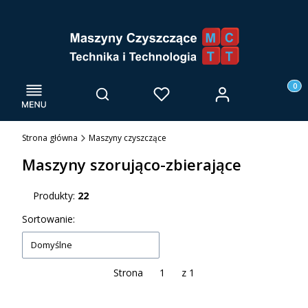
Menu
Otwórz wyszukiwarkę
Produk
Zaloguj się
Szukaj
Ulubione
Kosz
Strona główna
Maszyny czyszczące
Maszyny szorująco-zbierające
Produkty:
22
Lista produktów
Sortowanie:
Domyślne
Strona
z 1