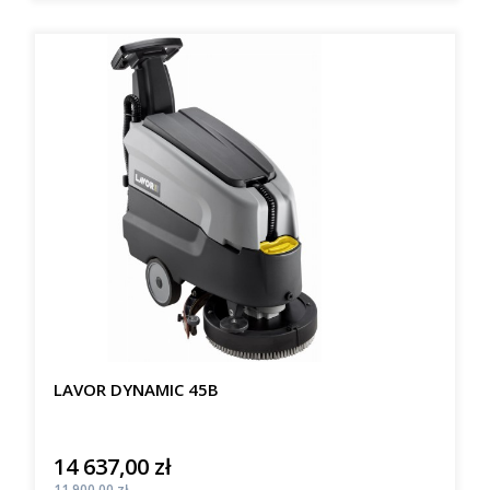
LAVOR DYNAMIC 45B
14 637,00 zł
Cena
Cena
11 900,00 zł