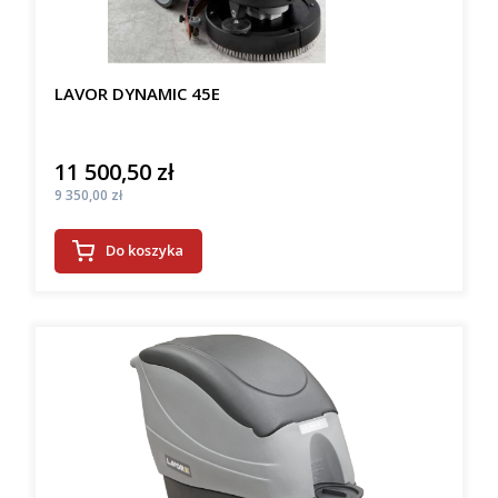
LAVOR DYNAMIC 45E
11 500,50 zł
Cena
Cena
9 350,00 zł
Do koszyka