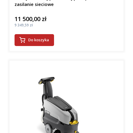
zasilanie sieciowe
11 500,00 zł
Cena
Cena
9 349,59 zł
Do koszyka