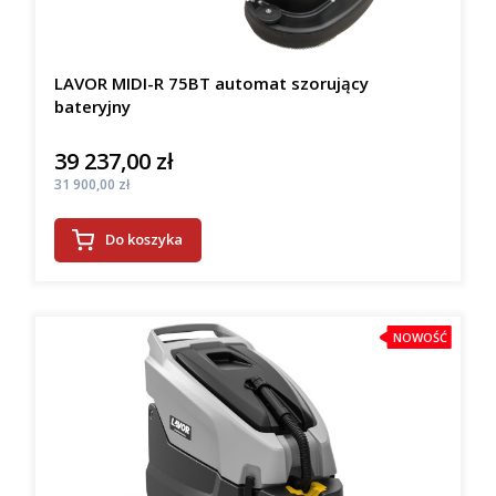
LAVOR MIDI-R 75BT automat szorujący
bateryjny
39 237,00 zł
Cena
Cena
31 900,00 zł
Do koszyka
NOWOŚĆ