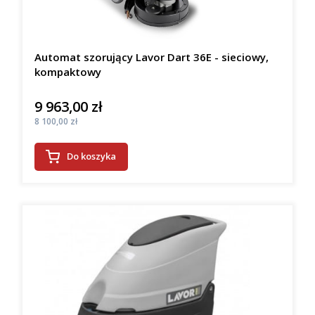
Automat szorujący Lavor Dart 36E - sieciowy,
kompaktowy
9 963,00 zł
Cena
Cena
8 100,00 zł
Do koszyka