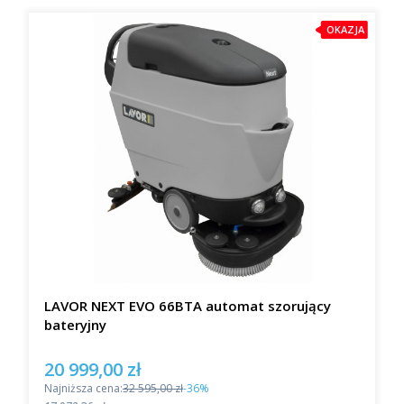
OKAZJA
LAVOR NEXT EVO 66BTA automat szorujący
bateryjny
20 999,00 zł
Cena promocyjna
Najniższa cena:
32 595,00 zł
-36%