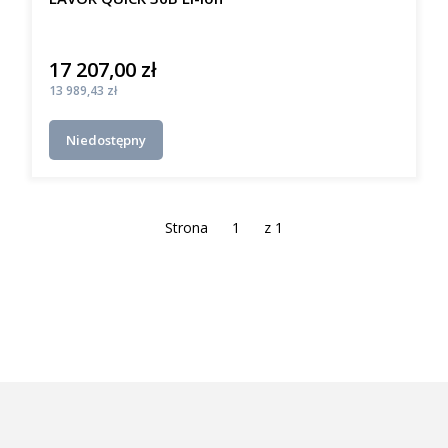
17 207,00 zł
Cena
Cena
13 989,43 zł
Niedostępny
Strona
z 1