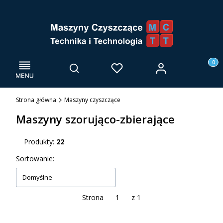
Menu
Otwórz wyszukiwarkę
Produk
Zaloguj się
Szukaj
Ulubione
Kosz
Strona główna
Maszyny czyszczące
Maszyny szorująco-zbierające
Produkty:
22
Lista produktów
Sortowanie:
Domyślne
Strona
z 1