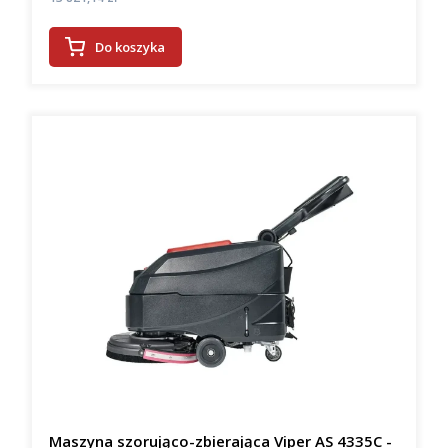
Do koszyka
Maszyna szorująco-zbierająca Viper AS 4335C -