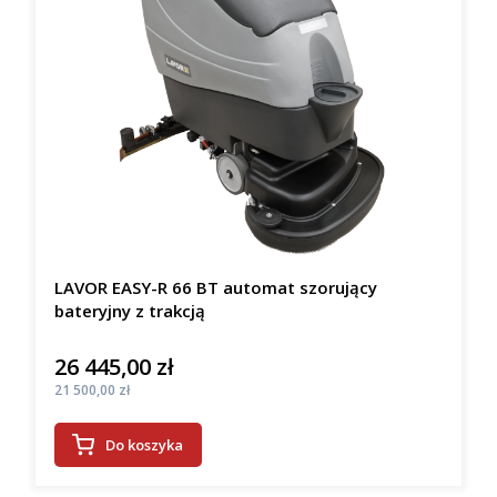
LAVOR EASY-R 66 BT automat szorujący
bateryjny z trakcją
26 445,00 zł
Cena
Cena
21 500,00 zł
Do koszyka