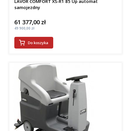
LAVOR COMFORT XS-R1 85 Up automat
samojezdny
61 377,00 zł
Cena
Cena
49 900,00 zł
Do koszyka