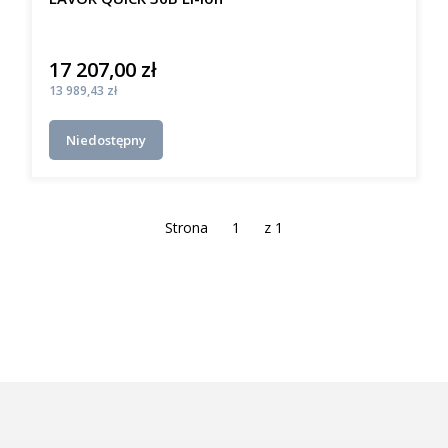
17 207,00 zł
Cena
Cena
13 989,43 zł
Niedostępny
Strona
z 1