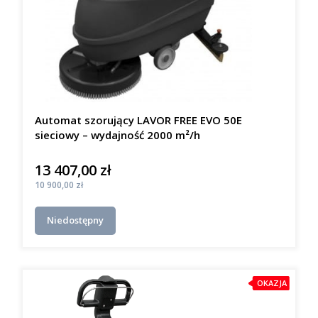
Automat szorujący LAVOR FREE EVO 50E
sieciowy – wydajność 2000 m²/h
13 407,00 zł
Cena
Cena
10 900,00 zł
Niedostępny
OKAZJA