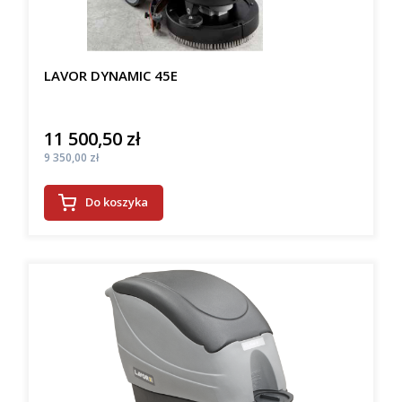
LAVOR DYNAMIC 45E
11 500,50 zł
Cena
Cena
9 350,00 zł
Do koszyka