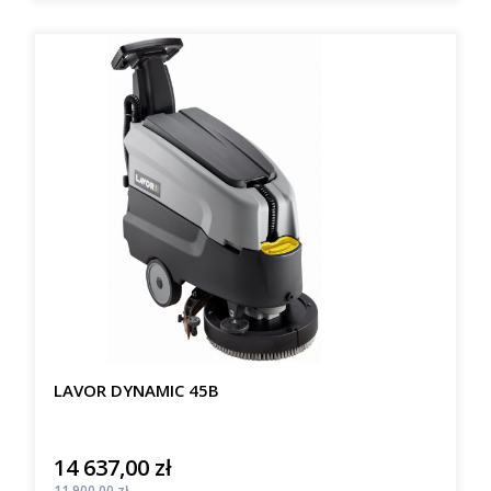
LAVOR DYNAMIC 45B
14 637,00 zł
Cena
Cena
11 900,00 zł