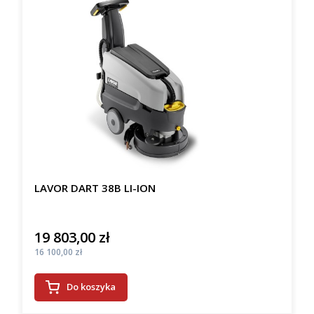
LAVOR DART 38B LI-ION
19 803,00 zł
Cena
Cena
16 100,00 zł
Do koszyka