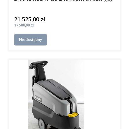
21 525,00 zł
Cena
Cena
17 500,00 zł
Niedostępny