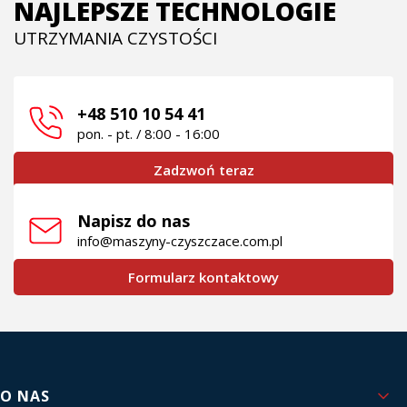
NAJLEPSZE TECHNOLOGIE
UTRZYMANIA CZYSTOŚCI
+48 510 10 54 41
pon. - pt. / 8:00 - 16:00
Zadzwoń teraz
Napisz do nas
info@maszyny-czyszczace.com.pl
Formularz kontaktowy
Linki w stopce
O NAS