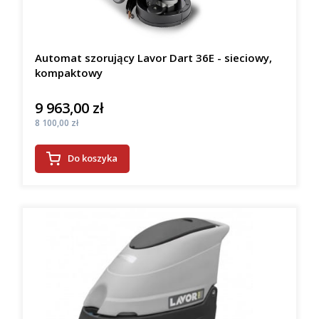
Automat szorujący Lavor Dart 36E - sieciowy,
kompaktowy
9 963,00 zł
Cena
Cena
8 100,00 zł
Do koszyka