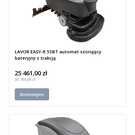
LAVOR EASY-R 55BT automat szorujący
bateryjny z trakcją
25 461,00 zł
Cena
Cena
20 700,00 zł
Niedostępny