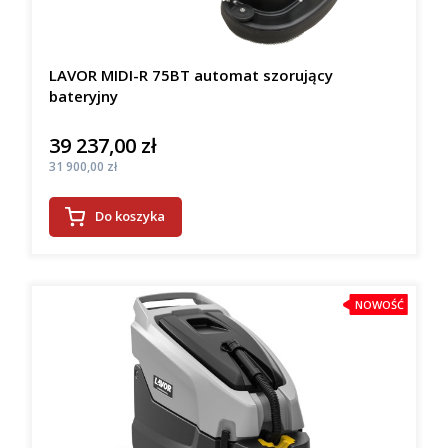
LAVOR MIDI-R 75BT automat szorujący
bateryjny
39 237,00 zł
Cena
Cena
31 900,00 zł
Do koszyka
NOWOŚĆ