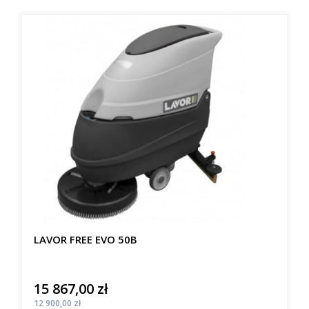
LAVOR FREE EVO 50B
15 867,00 zł
Cena
Cena
12 900,00 zł