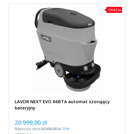
OKAZJA
LAVOR NEXT EVO 66BTA automat szorujący
bateryjny
20 999,00 zł
Cena promocyjna
Najniższa cena:
32 595,00 zł
-36%