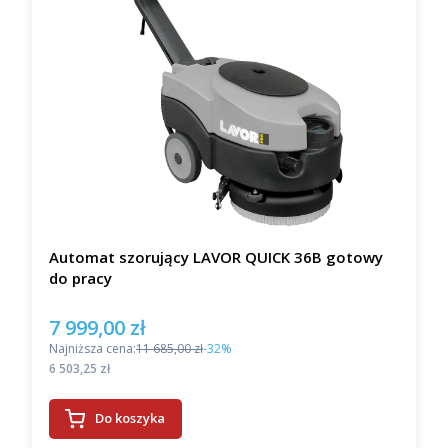
Automat szorujący LAVOR QUICK 36B gotowy
do pracy
7 999,00 zł
Cena promocyjna
Najniższa cena:
11 685,00 zł
-32%
Cena
6 503,25 zł
Do koszyka