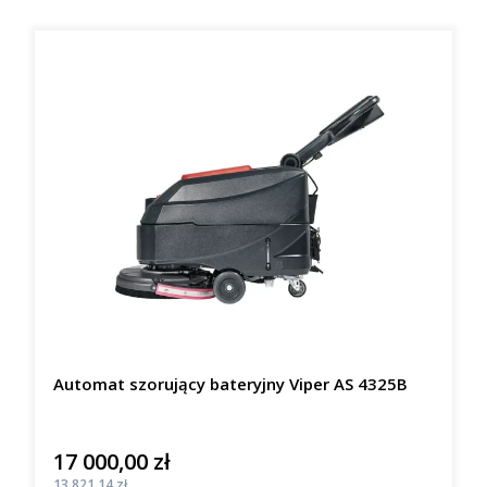
Automat szorujący bateryjny Viper AS 4325B
17 000,00 zł
Cena
Cena
13 821,14 zł