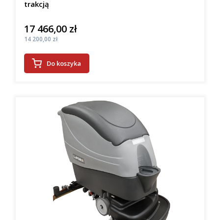
trakcją
17 466,00 zł
Cena
Cena
14 200,00 zł
Do koszyka