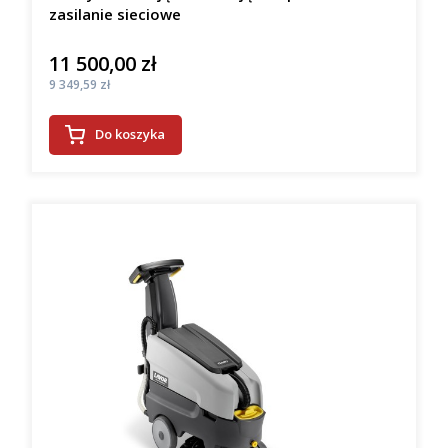
zasilanie sieciowe
11 500,00 zł
Cena
Cena
9 349,59 zł
Do koszyka