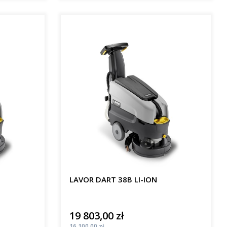
LAVOR DART 38B LI-ION
19 803,00 zł
Cena
Cena
16 100,00 zł