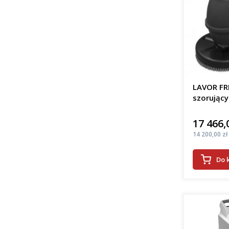
LAVOR FR
szorujący
17 466,
Cena
Cena
14 200,00 zł
Do 