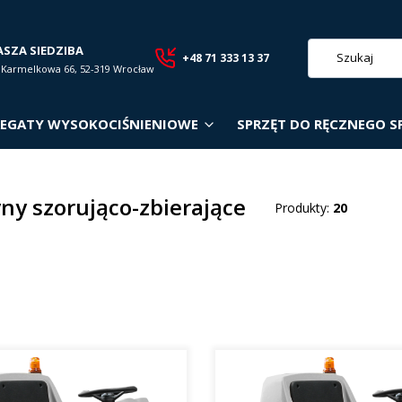
ASZA SIEDZIBA
+48 71 333 13 37
. Karmelkowa 66, 52-319 Wrocław
EGATY WYSOKOCIŚNIENIOWE
SPRZĘT DO RĘCZNEGO S
ny szorująco-zbierające
Produkty:
20
roduktów