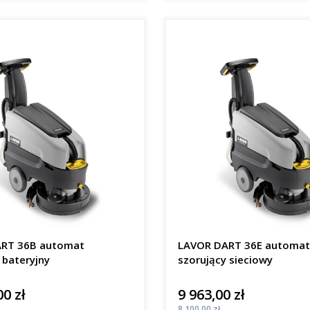
RT 36B automat
LAVOR DART 36E automat
 bateryjny
szorujący sieciowy
00 zł
9 963,00 zł
Cena
Cena
8 100,00 zł