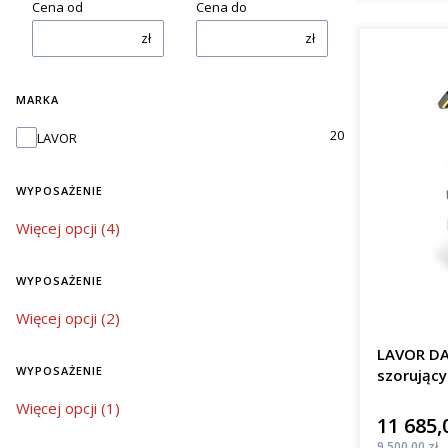
Cena od
Cena do
zł
zł
MARKA
Marka
20
LAVOR
WYPOSAŻENIE
wyposażenie
Więcej opcji (4)
WYPOSAŻENIE
wyposażenie
Więcej opcji (2)
LAVOR DA
WYPOSAŻENIE
szorujący
wyposażenie
Więcej opcji (1)
11 685,
Cena
Cena
9 500,00 zł