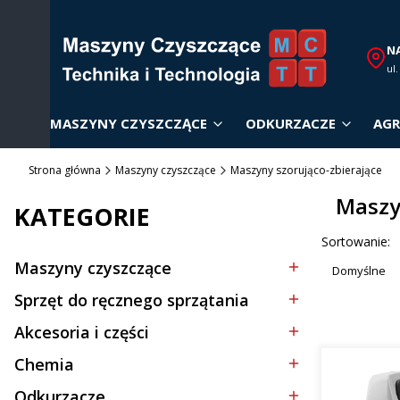
N
ul
MASZYNY CZYSZCZĄCE
ODKURZACZE
AGR
Strona główna
Maszyny czyszczące
Maszyny szorująco-zbierające
Maszy
KATEGORIE
Lista p
Sortowanie:
Maszyny czyszczące
Domyślne
Kategoria - Maszyny czyszczące
Sprzęt do ręcznego sprzątania
Kategoria - Sprzęt do ręcznego sprzątania
Akcesoria i części
Kategoria - Akcesoria i części
Chemia
Kategoria - Chemia
Odkurzacze