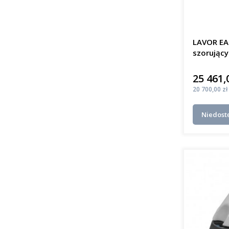
LAVOR EA
szorujący
25 461,
Cena
Cena
20 700,00 zł
Niedost