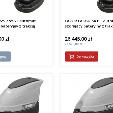
SY-R 55BT automat
LAVOR EASY-R 66 BT aut
 bateryjny z trakcją
szorujący bateryjny z trak
00 zł
26 445,00 zł
Cena
Cena
21 500,00 zł
ępny
Do koszyka