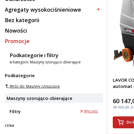
Kategoria - Odkurzacze
Agregaty wysokociśnieniowe
Kategoria - Agregaty wysokociśnieniowe
Bez kategorii
Kategoria - Bez kategorii
Nowości
Promocje
Podkategorie i filtry
w kategorii: Maszyny szorująco-zbierające
Podkategorie
LAVOR CO
automat 
Wróć do: Maszyny czyszczące
Maszyny szorująco-zbierające
60 147,
Cena
Cena
48 900,00 zł
Filtry
Wyczyść
Do 
CENA