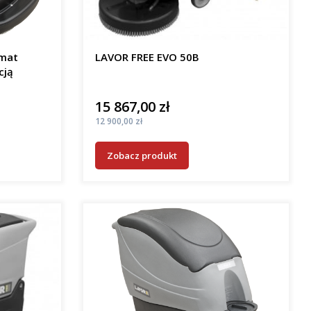
omat
LAVOR FREE EVO 50B
cją
15 867,00 zł
Cena
Cena
12 900,00 zł
Zobacz produkt