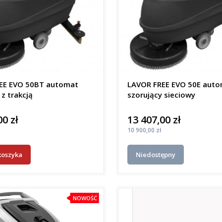
EE EVO 50BT automat
LAVOR FREE EVO 50E aut
 z trakcją
szorujący sieciowy
00 zł
13 407,00 zł
Cena
Cena
10 900,00 zł
koszyka
Niedostępny
NOWOŚĆ