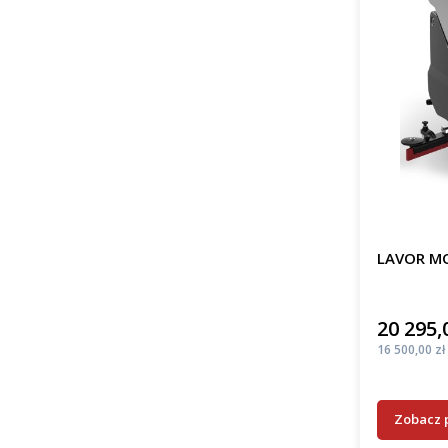
LAVOR MO
20 295,
Cena
Cena
16 500,00 zł
Zobacz 