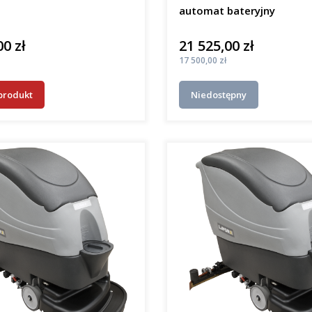
automat bateryjny
00 zł
21 525,00 zł
Cena
Cena
17 500,00 zł
produkt
Niedostępny