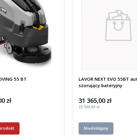
VING 55 BT
LAVOR NEXT EVO 55BT au
szorujący bateryjny
00 zł
31 365,00 zł
Cena
Cena
25 500,00 zł
produkt
Niedostępny