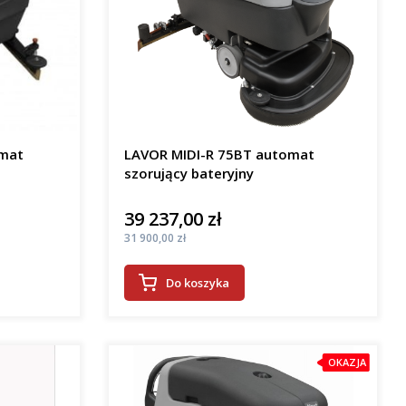
omat
LAVOR MIDI-R 75BT automat
szorujący bateryjny
39 237,00 zł
Cena
Cena
31 900,00 zł
Do koszyka
OKAZJA