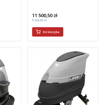
11 500,50 zł
Cena
Cena
9 350,00 zł
Do koszyka