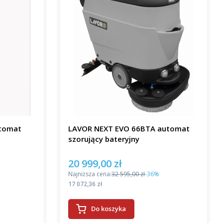
tomat
LAVOR NEXT EVO 66BTA automat
szorujący bateryjny
20 999,00 zł
Cena promocyjna
Najniższa cena:
32 595,00 zł
-36%
Cena
17 072,36 zł
Do koszyka