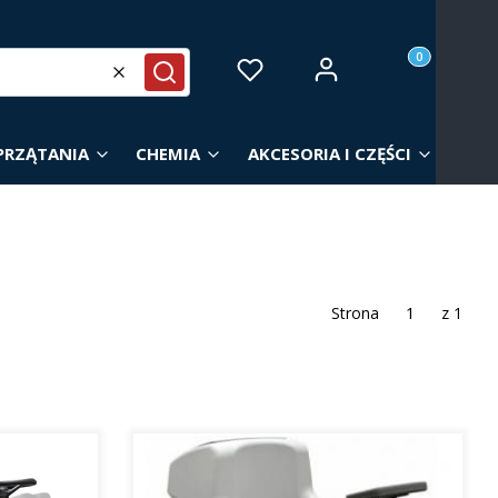
Produkty w ko
Zaloguj się
Ulubione
Koszyk
Wyczyść
Szukaj
PRZĄTANIA
CHEMIA
AKCESORIA I CZĘŚCI
Strona
z 1