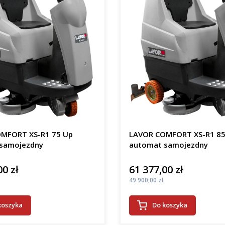
MFORT XS-R1 75 Up
LAVOR COMFORT XS-R1 85
samojezdny
automat samojezdny
00 zł
61 377,00 zł
Cena
Cena
49 900,00 zł
koszyka
Do koszyka