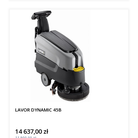
LAVOR DYNAMIC 45B
14 637,00 zł
Cena
Cena
11 900,00 zł