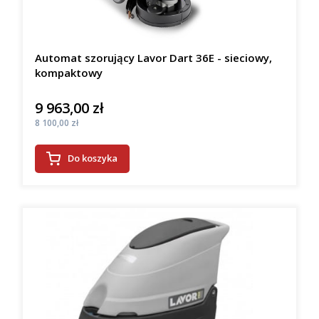
Automat szorujący Lavor Dart 36E - sieciowy,
kompaktowy
9 963,00 zł
Cena
Cena
8 100,00 zł
Do koszyka