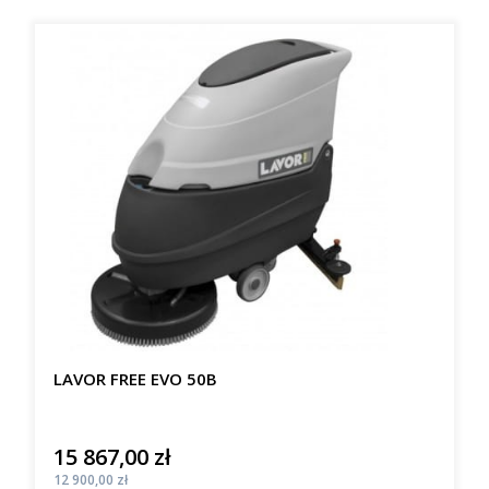
LAVOR FREE EVO 50B
15 867,00 zł
Cena
Cena
12 900,00 zł