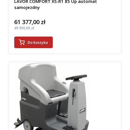
LAVOR COMFORT XS-R1 85 Up automat
samojezdny
61 377,00 zł
Cena
Cena
49 900,00 zł
Do koszyka