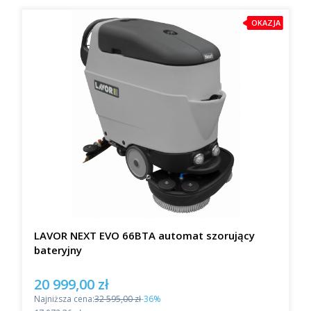
OKAZJA
LAVOR NEXT EVO 66BTA automat szorujący
bateryjny
20 999,00 zł
Cena promocyjna
Najniższa cena:
32 595,00 zł
-36%