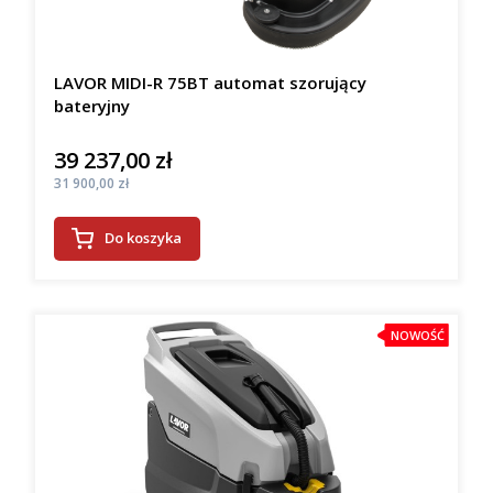
LAVOR MIDI-R 75BT automat szorujący
bateryjny
39 237,00 zł
Cena
Cena
31 900,00 zł
Do koszyka
NOWOŚĆ