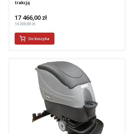
trakcją
17 466,00 zł
Cena
Cena
14 200,00 zł
Do koszyka