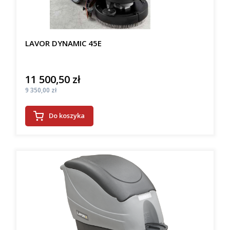
LAVOR DYNAMIC 45E
11 500,50 zł
Cena
Cena
9 350,00 zł
Do koszyka