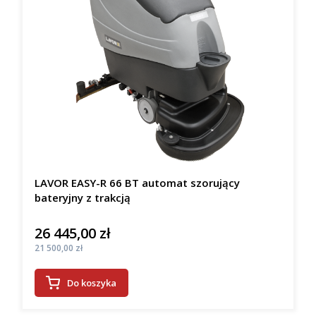
LAVOR EASY-R 66 BT automat szorujący
bateryjny z trakcją
26 445,00 zł
Cena
Cena
21 500,00 zł
Do koszyka