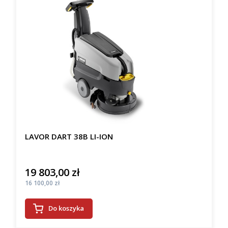
LAVOR DART 38B LI-ION
19 803,00 zł
Cena
Cena
16 100,00 zł
Do koszyka