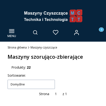
Menu
Otwórz wyszukiwarkę
Produk
Zaloguj się
Szukaj
Ulubione
Kosz
Strona główna
Maszyny czyszczące
Maszyny szorująco-zbierające
Produkty:
22
Lista produktów
Sortowanie:
Domyślne
Strona
z 1