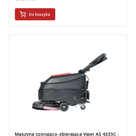
Do koszyka
Maszyna szorująco-zbierająca Viper AS 4335C -