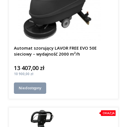
Automat szorujący LAVOR FREE EVO 50E
sieciowy – wydajność 2000 m²/h
13 407,00 zł
Cena
Cena
10 900,00 zł
Niedostępny
OKAZJA