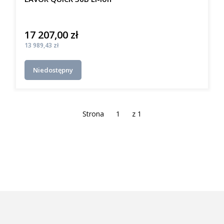
17 207,00 zł
Cena
Cena
13 989,43 zł
Niedostępny
Strona
z 1