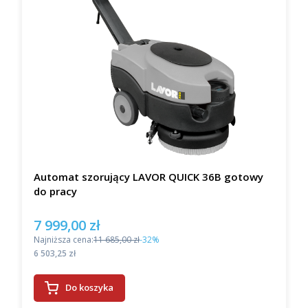
Automat szorujący LAVOR QUICK 36B gotowy
do pracy
7 999,00 zł
Cena promocyjna
Najniższa cena:
11 685,00 zł
-32%
Cena
6 503,25 zł
Do koszyka