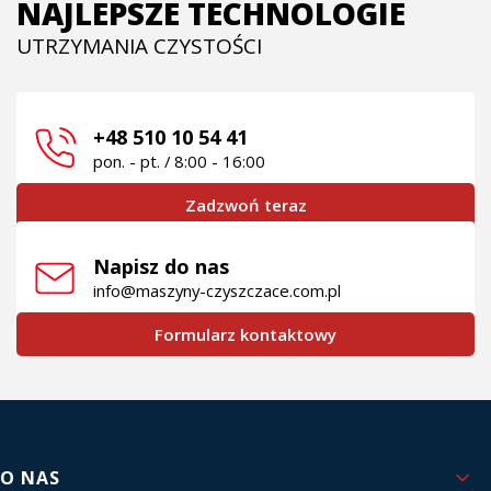
NAJLEPSZE TECHNOLOGIE
UTRZYMANIA CZYSTOŚCI
+48 510 10 54 41
pon. - pt. / 8:00 - 16:00
Zadzwoń teraz
Napisz do nas
info@maszyny-czyszczace.com.pl
Formularz kontaktowy
Linki w stopce
O NAS