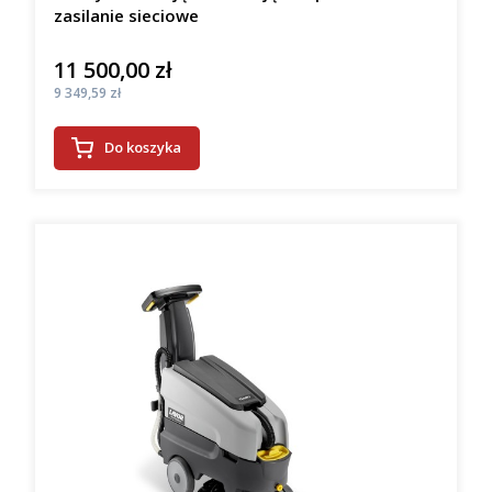
zasilanie sieciowe
11 500,00 zł
Cena
Cena
9 349,59 zł
Do koszyka