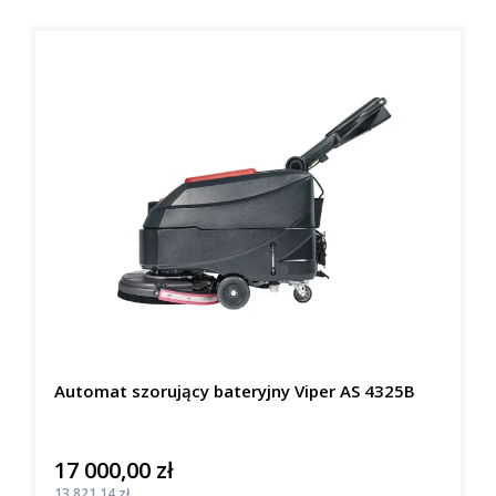
Automat szorujący bateryjny Viper AS 4325B
17 000,00 zł
Cena
Cena
13 821,14 zł