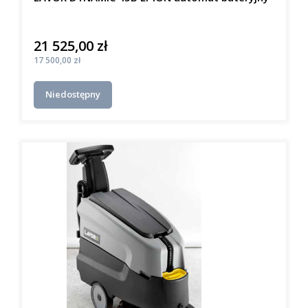
21 525,00 zł
Cena
Cena
17 500,00 zł
Niedostępny