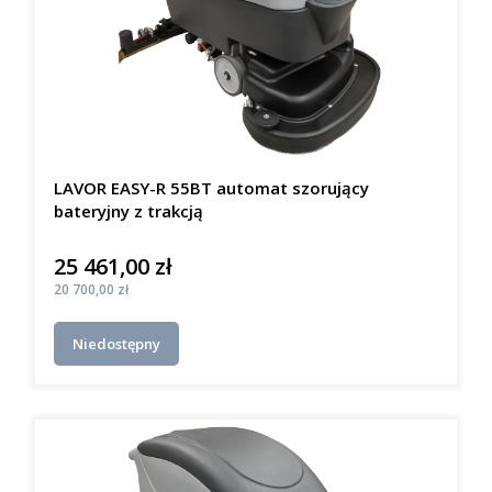
LAVOR EASY-R 55BT automat szorujący
bateryjny z trakcją
25 461,00 zł
Cena
Cena
20 700,00 zł
Niedostępny