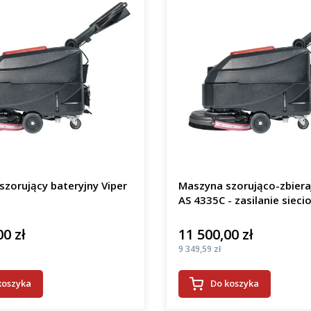
zorujący bateryjny Viper
Maszyna szorująco-zbiera
AS 4335C - zasilanie sieci
00 zł
11 500,00 zł
Cena
Cena
9 349,59 zł
koszyka
Do koszyka