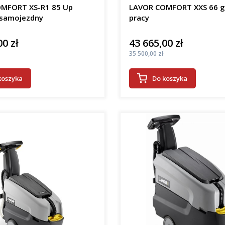
MFORT XS-R1 85 Up
LAVOR COMFORT XXS 66 
samojezdny
pracy
00 zł
43 665,00 zł
Cena
Cena
35 500,00 zł
koszyka
Do koszyka