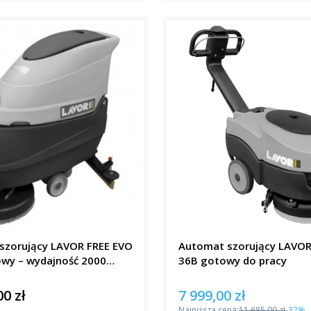
szorujący LAVOR FREE EVO
Automat szorujący LAVO
owy – wydajność 2000
36B gotowy do pracy
00 zł
7 999,00 zł
Cena promocyjna
Najniższa cena:
11 685,00 zł
-32%