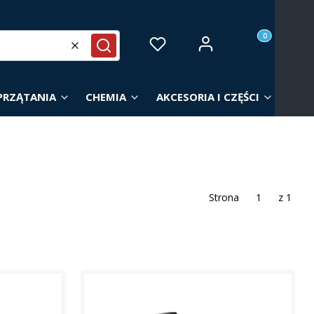
Produkty w ko
Zaloguj się
Ulubione
Koszyk
Wyczyść
Szukaj
PRZĄTANIA
CHEMIA
AKCESORIA I CZĘŚCI
Strona
z 1