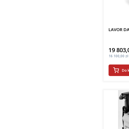
LAVOR DA
19 803,
Cena
Cena
16 100,00 zł
Do 