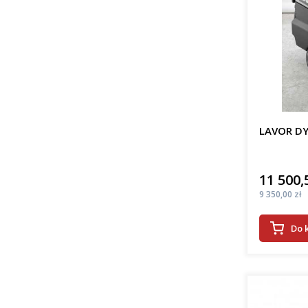
LAVOR DY
11 500,
Cena
Cena
9 350,00 zł
Do 