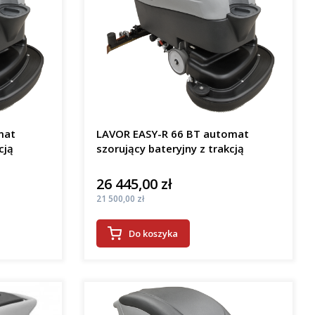
mat
LAVOR EASY-R 66 BT automat
cją
szorujący bateryjny z trakcją
26 445,00 zł
Cena
Cena
21 500,00 zł
Do koszyka