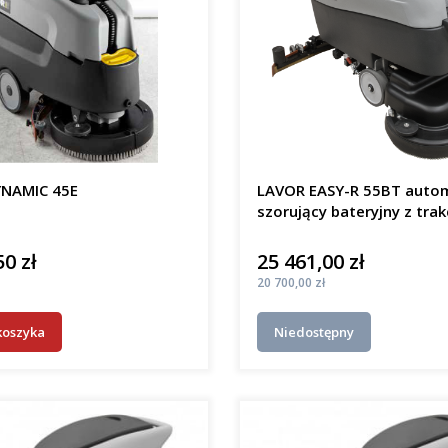
NAMIC 45E
LAVOR EASY-R 55BT auto
szorujący bateryjny z trak
50 zł
25 461,00 zł
Cena
Cena
20 700,00 zł
koszyka
Niedostępny