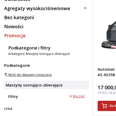
Kategoria - Odkurzacze
Agregaty wysokociśnieniowe
Kategoria - Agregaty wysokociśnieniowe
Bez kategorii
Kategoria - Bez kategorii
Nowości
Promocje
Podkategorie i filtry
w kategorii: Maszyny szorująco-zbierające
Podkategorie
Automat s
AS 4325B
Wróć do: Maszyny czyszczące
Maszyny szorująco-zbierające
17 000,
Cena
Cena
13 821,14 zł
Filtry
Wyczyść
Do 
CENA