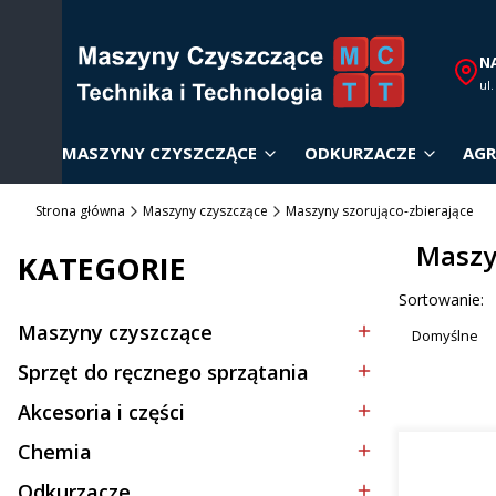
N
ul
MASZYNY CZYSZCZĄCE
ODKURZACZE
AGR
Strona główna
Maszyny czyszczące
Maszyny szorująco-zbierające
Maszy
KATEGORIE
Lista p
Sortowanie:
Maszyny czyszczące
Domyślne
Kategoria - Maszyny czyszczące
Sprzęt do ręcznego sprzątania
Kategoria - Sprzęt do ręcznego sprzątania
Akcesoria i części
Kategoria - Akcesoria i części
Chemia
Kategoria - Chemia
Odkurzacze