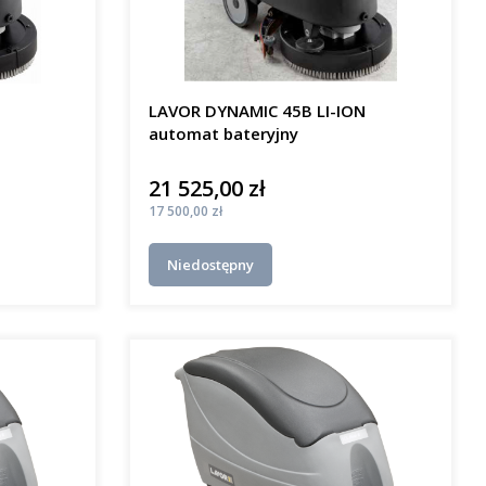
LAVOR DYNAMIC 45B LI-ION
automat bateryjny
21 525,00 zł
Cena
Cena
17 500,00 zł
Niedostępny