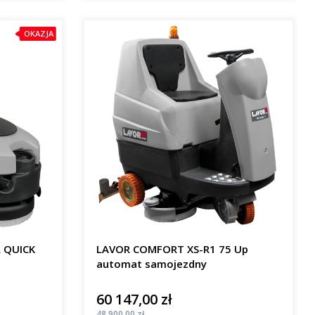
OKAZJA
R QUICK
LAVOR COMFORT XS-R1 75 Up
automat samojezdny
60 147,00 zł
Cena
Cena
48 900,00 zł