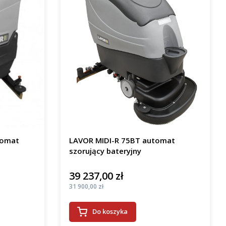
tomat
LAVOR MIDI-R 75BT automat
szorujący bateryjny
39 237,00 zł
Cena
Cena
31 900,00 zł
Do koszyka