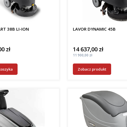
RT 38B LI-ION
LAVOR DYNAMIC 45B
00 zł
14 637,00 zł
Cena
Cena
11 900,00 zł
koszyka
Zobacz produkt