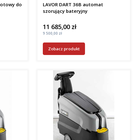
gotowy do
LAVOR DART 36B automat
szorujący bateryjny
11 685,00 zł
Cena
Cena
9 500,00 zł
Zobacz produkt