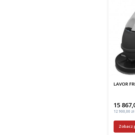
LAVOR FR
15 867,
Cena
Cena
12 900,00 zł
Zobacz 