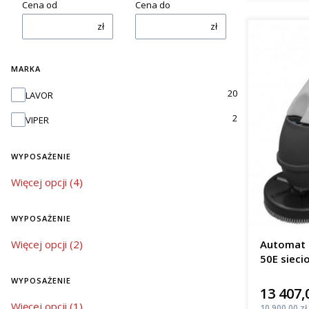
Cena od
Cena do
zł
zł
MARKA
Marka
20
LAVOR
2
VIPER
WYPOSAŻENIE
wyposażenie
Więcej opcji (4)
WYPOSAŻENIE
wyposażenie
Więcej opcji (2)
Automat 
50E sieci
m²/h
WYPOSAŻENIE
13 407,
Cena
wyposażenie
Więcej opcji (1)
Cena
10 900,00 zł