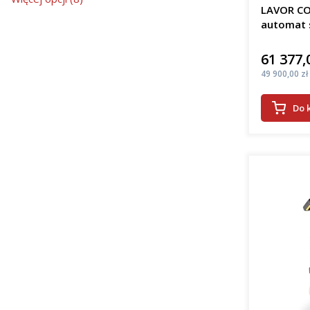
LAVOR CO
automat 
61 377,
Cena
Cena
49 900,00 zł
Do 