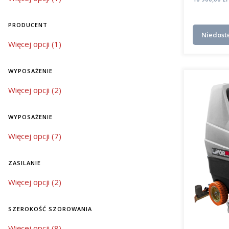
PRODUCENT
Niedost
Producent
Więcej opcji (1)
WYPOSAŻENIE
wyposażenie
Więcej opcji (2)
WYPOSAŻENIE
wyposażenie
Więcej opcji (7)
ZASILANIE
zasilanie
Więcej opcji (2)
SZEROKOŚĆ SZOROWANIA
szerokość szorowania
Więcej opcji (8)