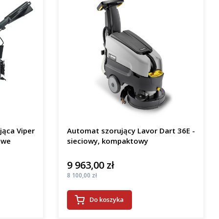
jąca Viper
Automat szorujący Lavor Dart 36E -
owe
sieciowy, kompaktowy
9 963,00 zł
Cena
Cena
8 100,00 zł
Do koszyka