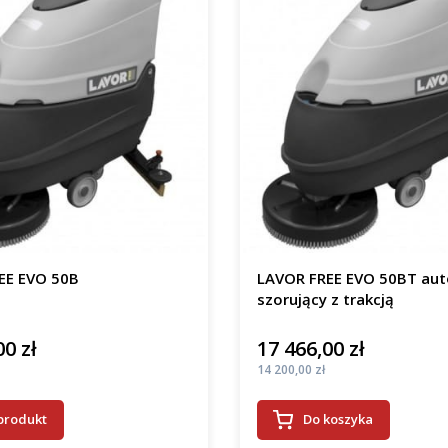
EE EVO 50B
LAVOR FREE EVO 50BT au
szorujący z trakcją
00 zł
17 466,00 zł
Cena
Cena
14 200,00 zł
produkt
Do koszyka