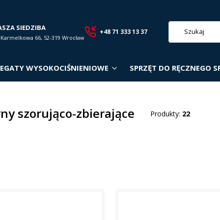
ASZA SIEDZIBA
+48 71 333 13 37
. Karmelkowa 66, 52-319 Wrocław
EGATY WYSOKOCIŚNIENIOWE
SPRZĘT DO RĘCZNEGO S
ny szorująco-zbierające
Produkty:
22
roduktów