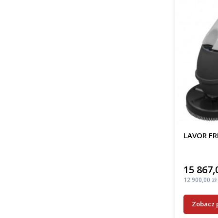
LAVOR FR
15 867,
Cena
Cena
12 900,00 zł
Zobacz 