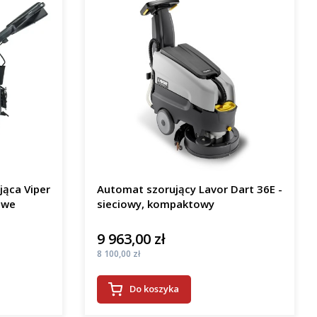
jąca Viper
Automat szorujący Lavor Dart 36E -
owe
sieciowy, kompaktowy
9 963,00 zł
Cena
Cena
8 100,00 zł
Do koszyka