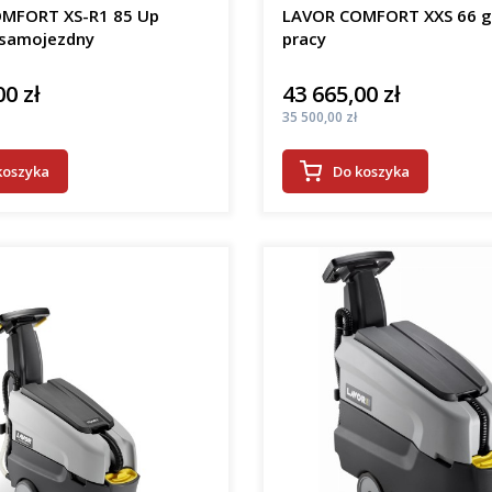
MFORT XS-R1 85 Up
LAVOR COMFORT XXS 66 
samojezdny
pracy
00 zł
43 665,00 zł
Cena
Cena
35 500,00 zł
koszyka
Do koszyka