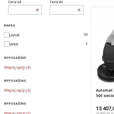
Cena od
Cena do
zł
zł
MARKA
Marka
20
LAVOR
2
VIPER
WYPOSAŻENIE
wyposażenie
Więcej opcji (4)
WYPOSAŻENIE
wyposażenie
Więcej opcji (2)
Automat 
50E sieci
m²/h
WYPOSAŻENIE
13 407,
Cena
wyposażenie
Więcej opcji (1)
Cena
10 900,00 zł