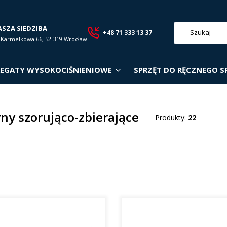
ASZA SIEDZIBA
+48 71 333 13 37
. Karmelkowa 66, 52-319 Wrocław
EGATY WYSOKOCIŚNIENIOWE
SPRZĘT DO RĘCZNEGO S
ny szorująco-zbierające
Produkty:
22
roduktów