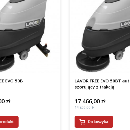
EE EVO 50B
LAVOR FREE EVO 50BT au
szorujący z trakcją
00 zł
17 466,00 zł
Cena
Cena
14 200,00 zł
produkt
Do koszyka