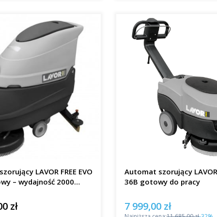
szorujący LAVOR FREE EVO
Automat szorujący LAVO
owy – wydajność 2000
36B gotowy do pracy
00 zł
7 999,00 zł
Cena promocyjna
Najniższa cena:
11 685,00 zł
-32%