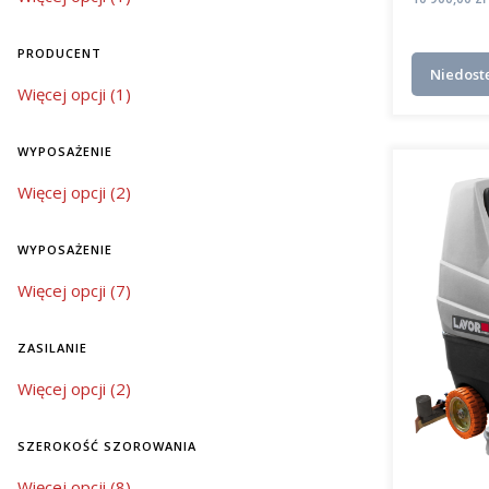
PRODUCENT
Niedost
Producent
Więcej opcji (1)
WYPOSAŻENIE
wyposażenie
Więcej opcji (2)
WYPOSAŻENIE
wyposażenie
Więcej opcji (7)
ZASILANIE
zasilanie
Więcej opcji (2)
SZEROKOŚĆ SZOROWANIA
szerokość szorowania
Więcej opcji (8)