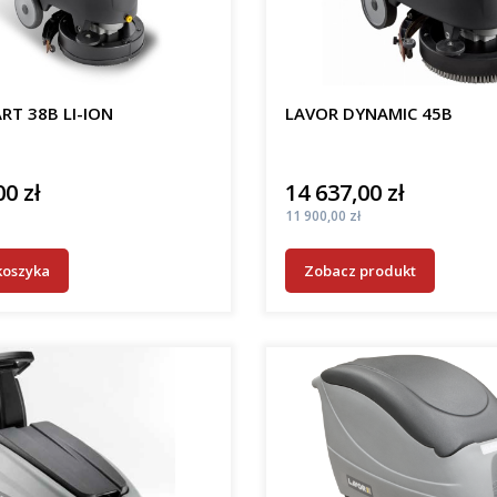
RT 38B LI-ION
LAVOR DYNAMIC 45B
00 zł
14 637,00 zł
Cena
Cena
11 900,00 zł
koszyka
Zobacz produkt