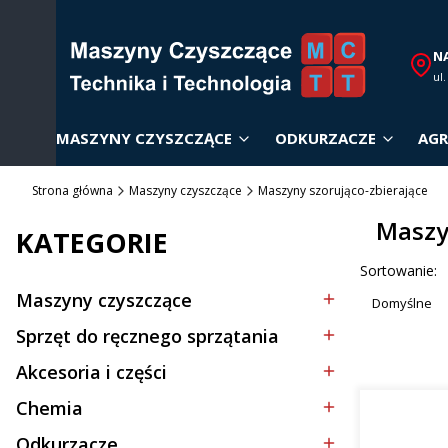
N
ul
MASZYNY CZYSZCZĄCE
ODKURZACZE
AGR
Strona główna
Maszyny czyszczące
Maszyny szorująco-zbierające
Maszy
KATEGORIE
Lista p
Sortowanie:
Maszyny czyszczące
Domyślne
Kategoria - Maszyny czyszczące
Sprzęt do ręcznego sprzątania
Kategoria - Sprzęt do ręcznego sprzątania
Akcesoria i części
Kategoria - Akcesoria i części
Chemia
Kategoria - Chemia
Odkurzacze