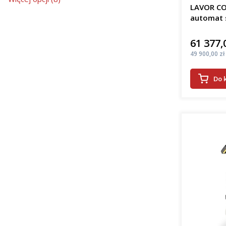
LAVOR CO
automat 
61 377,
Cena
Cena
49 900,00 zł
Do 