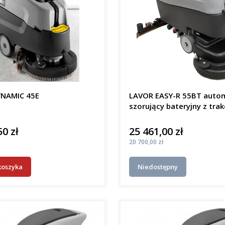
NAMIC 45E
LAVOR EASY-R 55BT auto
szorujący bateryjny z trak
50 zł
25 461,00 zł
Cena
Cena
20 700,00 zł
koszyka
Niedostępny