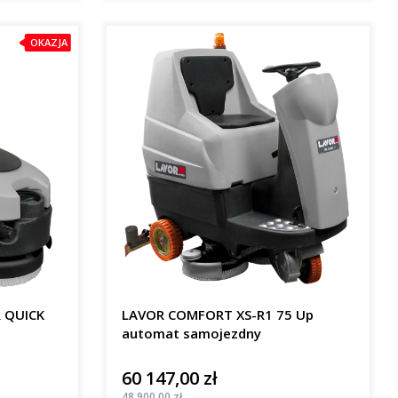
OKAZJA
R QUICK
LAVOR COMFORT XS-R1 75 Up
automat samojezdny
60 147,00 zł
Cena
Cena
48 900,00 zł