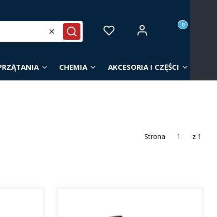
Produkty w ko
Zaloguj się
Ulubione
Koszyk
Wyczyść
Szukaj
PRZĄTANIA
CHEMIA
AKCESORIA I CZĘŚCI
Strona
z 1