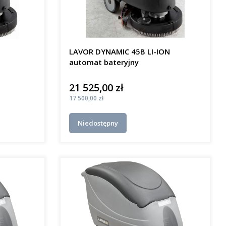
LAVOR DYNAMIC 45B LI-ION
automat bateryjny
21 525,00 zł
Cena
Cena
17 500,00 zł
Niedostępny