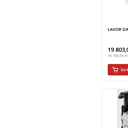
LAVOR DA
19 803,
Cena
Cena
16 100,00 zł
Do 