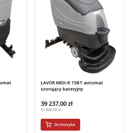
tomat
LAVOR MIDI-R 75BT automat
szorujący bateryjny
39 237,00 zł
Cena
Cena
31 900,00 zł
Do koszyka