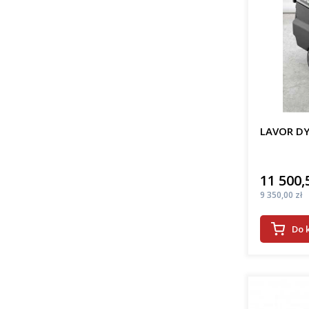
LAVOR DY
11 500,
Cena
Cena
9 350,00 zł
Do 