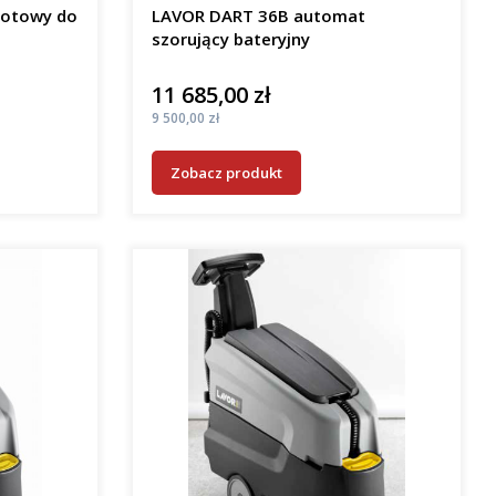
gotowy do
LAVOR DART 36B automat
szorujący bateryjny
11 685,00 zł
Cena
Cena
9 500,00 zł
Zobacz produkt