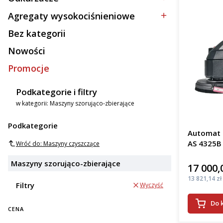
Kategoria - Odkurzacze
Agregaty wysokociśnieniowe
Kategoria - Agregaty wysokociśnieniowe
Bez kategorii
Kategoria - Bez kategorii
Nowości
Promocje
Podkategorie i filtry
w kategorii: Maszyny szorująco-zbierające
Podkategorie
Automat s
AS 4325B
Wróć do: Maszyny czyszczące
Maszyny szorująco-zbierające
17 000,
Cena
Cena
13 821,14 zł
Filtry
Wyczyść
Do 
CENA