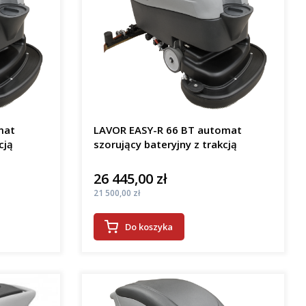
mat
LAVOR EASY-R 66 BT automat
cją
szorujący bateryjny z trakcją
26 445,00 zł
Cena
Cena
21 500,00 zł
Do koszyka