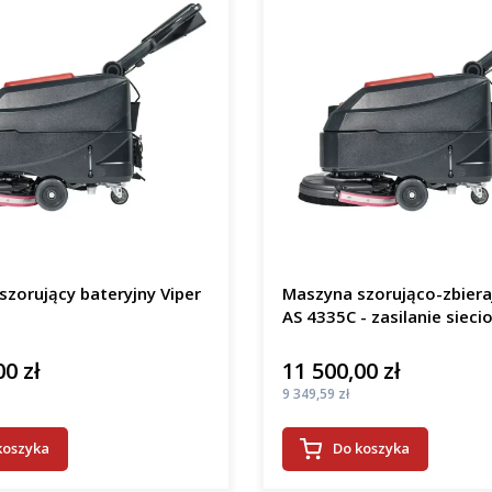
zorujący bateryjny Viper
Maszyna szorująco-zbiera
AS 4335C - zasilanie sieci
00 zł
11 500,00 zł
Cena
Cena
9 349,59 zł
koszyka
Do koszyka