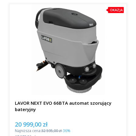
OKAZJA
LAVOR NEXT EVO 66BTA automat szorujący
bateryjny
20 999,00 zł
Cena promocyjna
Najniższa cena:
32 595,00 zł
-36%