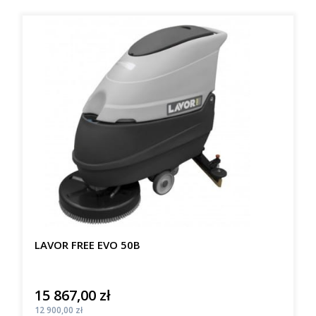
LAVOR FREE EVO 50B
15 867,00 zł
Cena
Cena
12 900,00 zł