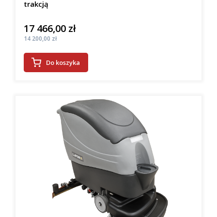
trakcją
17 466,00 zł
Cena
Cena
14 200,00 zł
Do koszyka