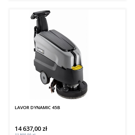
LAVOR DYNAMIC 45B
14 637,00 zł
Cena
Cena
11 900,00 zł