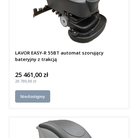
LAVOR EASY-R 55BT automat szorujący
bateryjny z trakcją
25 461,00 zł
Cena
Cena
20 700,00 zł
Niedostępny