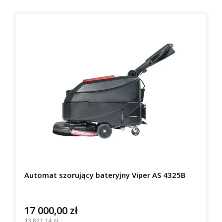
Automat szorujący bateryjny Viper AS 4325B
17 000,00 zł
Cena
Cena
13 821,14 zł