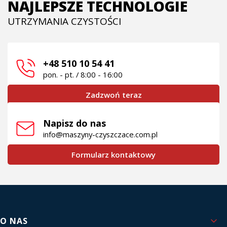
NAJLEPSZE TECHNOLOGIE
UTRZYMANIA CZYSTOŚCI
+48 510 10 54 41
pon. - pt. / 8:00 - 16:00
Zadzwoń teraz
Napisz do nas
info@maszyny-czyszczace.com.pl
Formularz kontaktowy
Linki w stopce
O NAS