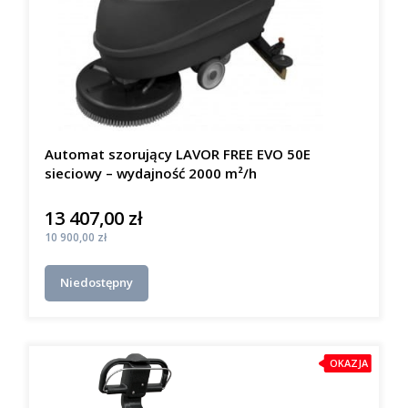
Automat szorujący LAVOR FREE EVO 50E
sieciowy – wydajność 2000 m²/h
13 407,00 zł
Cena
Cena
10 900,00 zł
Niedostępny
OKAZJA