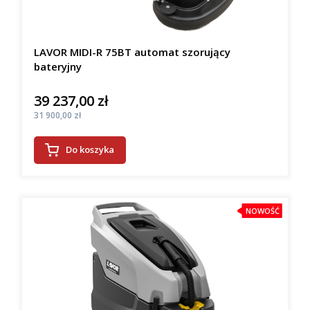
LAVOR MIDI-R 75BT automat szorujący
bateryjny
39 237,00 zł
Cena
Cena
31 900,00 zł
Do koszyka
NOWOŚĆ