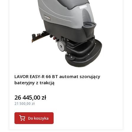
LAVOR EASY-R 66 BT automat szorujący
bateryjny z trakcją
26 445,00 zł
Cena
Cena
21 500,00 zł
Do koszyka