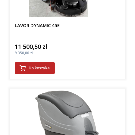
LAVOR DYNAMIC 45E
11 500,50 zł
Cena
Cena
9 350,00 zł
Do koszyka