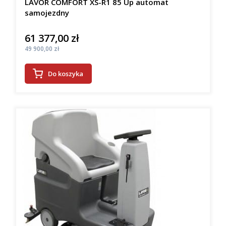
LAVOR COMFORT XS-R1 85 Up automat
samojezdny
61 377,00 zł
Cena
Cena
49 900,00 zł
Do koszyka