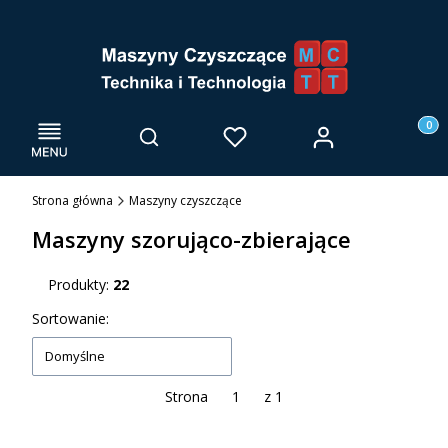
Menu
Otwórz wyszukiwarkę
Produk
Zaloguj się
Szukaj
Ulubione
Kosz
Strona główna
Maszyny czyszczące
Maszyny szorująco-zbierające
Produkty:
22
Lista produktów
Sortowanie:
Domyślne
Strona
z 1