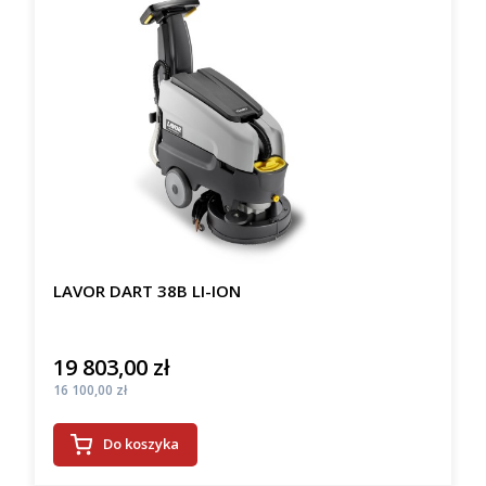
LAVOR DART 38B LI-ION
19 803,00 zł
Cena
Cena
16 100,00 zł
Do koszyka