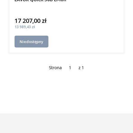
17 207,00 zł
Cena
Cena
13 989,43 zł
Niedostępny
Strona
z 1