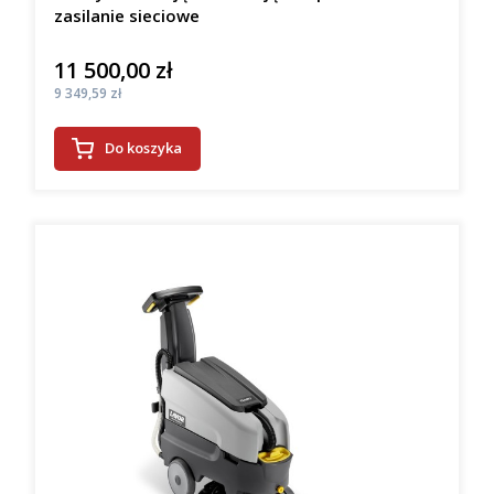
zasilanie sieciowe
11 500,00 zł
Cena
Cena
9 349,59 zł
Do koszyka