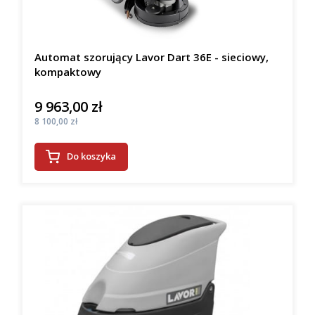
Automat szorujący Lavor Dart 36E - sieciowy,
kompaktowy
9 963,00 zł
Cena
Cena
8 100,00 zł
Do koszyka