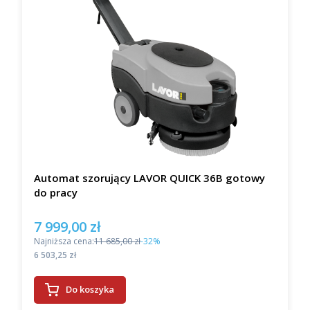
Automat szorujący LAVOR QUICK 36B gotowy
do pracy
7 999,00 zł
Cena promocyjna
Najniższa cena:
11 685,00 zł
-32%
Cena
6 503,25 zł
Do koszyka