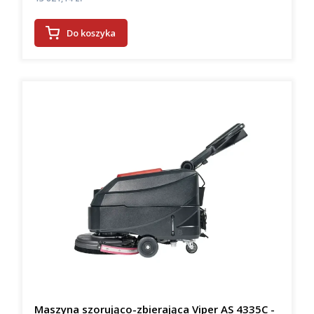
Do koszyka
Maszyna szorująco-zbierająca Viper AS 4335C -