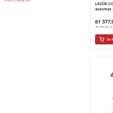
LAVOR CO
automat 
61 377,
Cena
Cena
49 900,00 zł
Do 