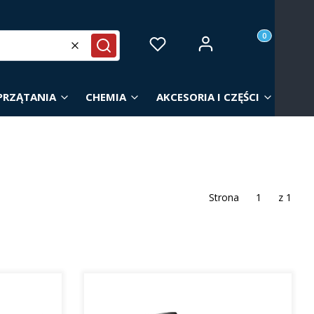
Produkty w ko
Zaloguj się
Ulubione
Koszyk
Wyczyść
Szukaj
PRZĄTANIA
CHEMIA
AKCESORIA I CZĘŚCI
Strona
z 1