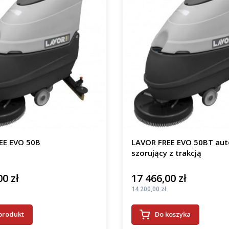
EE EVO 50B
LAVOR FREE EVO 50BT au
szorujący z trakcją
00 zł
17 466,00 zł
Cena
Cena
14 200,00 zł
produkt
Do koszyka