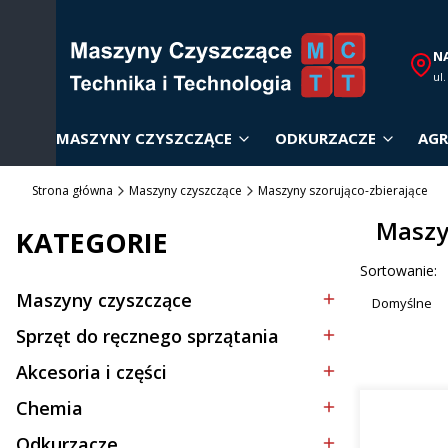
N
ul
MASZYNY CZYSZCZĄCE
ODKURZACZE
AGR
Strona główna
Maszyny czyszczące
Maszyny szorująco-zbierające
Maszy
KATEGORIE
Lista p
Sortowanie:
Maszyny czyszczące
Domyślne
Kategoria - Maszyny czyszczące
Sprzęt do ręcznego sprzątania
Kategoria - Sprzęt do ręcznego sprzątania
Akcesoria i części
Kategoria - Akcesoria i części
Chemia
Kategoria - Chemia
Odkurzacze