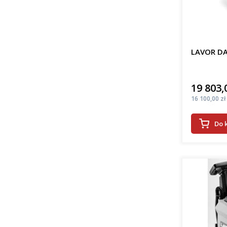
LAVOR DA
19 803,
Cena
Cena
16 100,00 zł
Do 