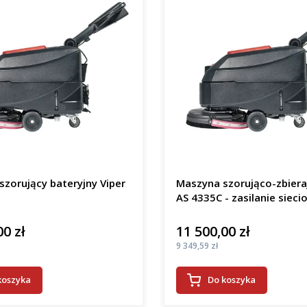
zorujący bateryjny Viper
Maszyna szorująco-zbiera
AS 4335C - zasilanie sieci
00 zł
11 500,00 zł
Cena
Cena
9 349,59 zł
koszyka
Do koszyka