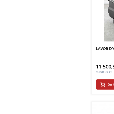
LAVOR DY
11 500,
Cena
Cena
9 350,00 zł
Do 