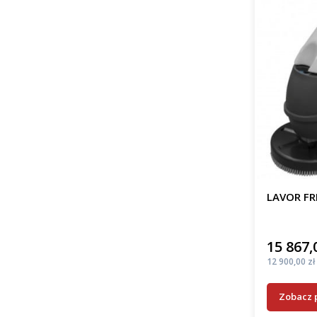
LAVOR FR
15 867,
Cena
Cena
12 900,00 zł
Zobacz 