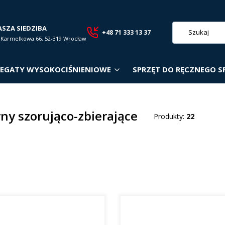
ASZA SIEDZIBA
+48 71 333 13 37
. Karmelkowa 66, 52-319 Wrocław
EGATY WYSOKOCIŚNIENIOWE
SPRZĘT DO RĘCZNEGO S
ny szorująco-zbierające
Produkty:
22
roduktów