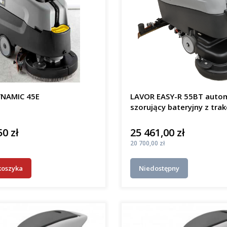
NAMIC 45E
LAVOR EASY-R 55BT auto
szorujący bateryjny z trak
50 zł
25 461,00 zł
Cena
Cena
20 700,00 zł
koszyka
Niedostępny