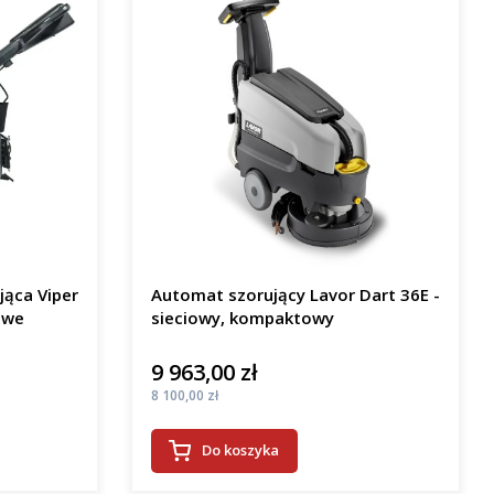
jąca Viper
Automat szorujący Lavor Dart 36E -
owe
sieciowy, kompaktowy
9 963,00 zł
Cena
Cena
8 100,00 zł
Do koszyka