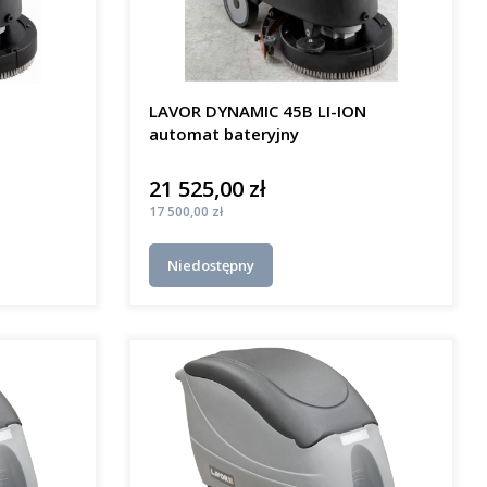
LAVOR DYNAMIC 45B LI-ION
automat bateryjny
21 525,00 zł
Cena
Cena
17 500,00 zł
Niedostępny