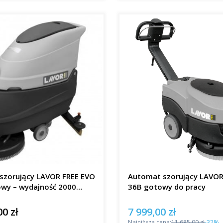
szorujący LAVOR FREE EVO
Automat szorujący LAVO
owy – wydajność 2000
36B gotowy do pracy
00 zł
7 999,00 zł
Cena promocyjna
Najniższa cena:
11 685,00 zł
-32%