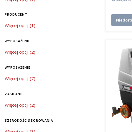
PRODUCENT
Niedost
Producent
Więcej opcji (1)
WYPOSAŻENIE
wyposażenie
Więcej opcji (2)
WYPOSAŻENIE
wyposażenie
Więcej opcji (7)
ZASILANIE
zasilanie
Więcej opcji (2)
SZEROKOŚĆ SZOROWANIA
szerokość szorowania
Więcej opcji (8)