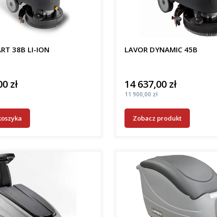
RT 38B LI-ION
LAVOR DYNAMIC 45B
00 zł
14 637,00 zł
Cena
Cena
11 900,00 zł
koszyka
Zobacz produkt