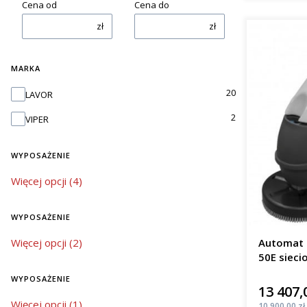
Cena od
Cena do
zł
zł
MARKA
Marka
20
LAVOR
2
VIPER
WYPOSAŻENIE
wyposażenie
Więcej opcji (4)
WYPOSAŻENIE
wyposażenie
Więcej opcji (2)
Automat 
50E sieci
m²/h
WYPOSAŻENIE
13 407,
Cena
wyposażenie
Więcej opcji (1)
Cena
10 900,00 zł