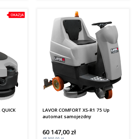
OKAZJA
R QUICK
LAVOR COMFORT XS-R1 75 Up
automat samojezdny
60 147,00 zł
Cena
Cena
48 900,00 zł