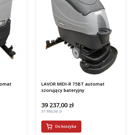
tomat
LAVOR MIDI-R 75BT automat
szorujący bateryjny
39 237,00 zł
Cena
Cena
31 900,00 zł
Do koszyka