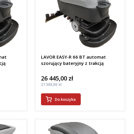
mat
LAVOR EASY-R 66 BT automat
cją
szorujący bateryjny z trakcją
26 445,00 zł
Cena
Cena
21 500,00 zł
Do koszyka