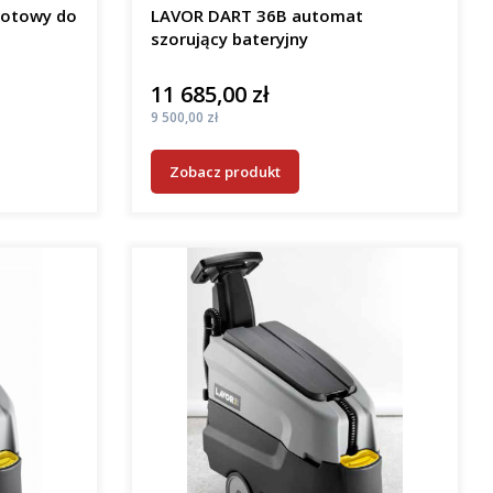
gotowy do
LAVOR DART 36B automat
szorujący bateryjny
11 685,00 zł
Cena
Cena
9 500,00 zł
Zobacz produkt