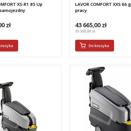
MFORT XS-R1 85 Up
LAVOR COMFORT XXS 66 
samojezdny
pracy
00 zł
43 665,00 zł
Cena
Cena
35 500,00 zł
koszyka
Do koszyka