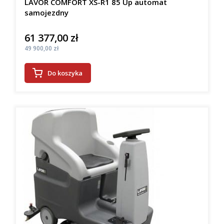
LAVOR COMFORT XS-R1 85 Up automat
samojezdny
61 377,00 zł
Cena
Cena
49 900,00 zł
Do koszyka