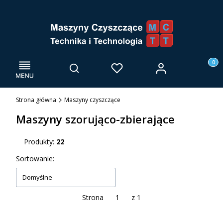
Menu
Otwórz wyszukiwarkę
Produk
Zaloguj się
Szukaj
Ulubione
Kosz
Strona główna
Maszyny czyszczące
Maszyny szorująco-zbierające
Produkty:
22
Lista produktów
Sortowanie:
Domyślne
Strona
z 1