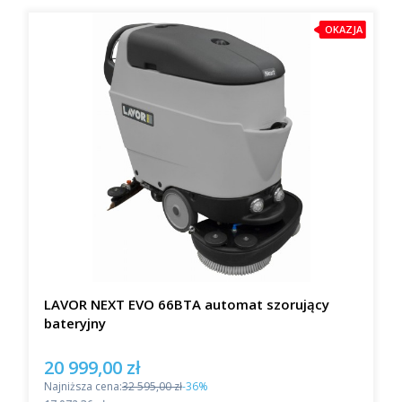
OKAZJA
LAVOR NEXT EVO 66BTA automat szorujący
bateryjny
20 999,00 zł
Cena promocyjna
Najniższa cena:
32 595,00 zł
-36%