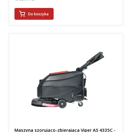
Do koszyka
Maszyna szorująco-zbierająca Viper AS 4335C -