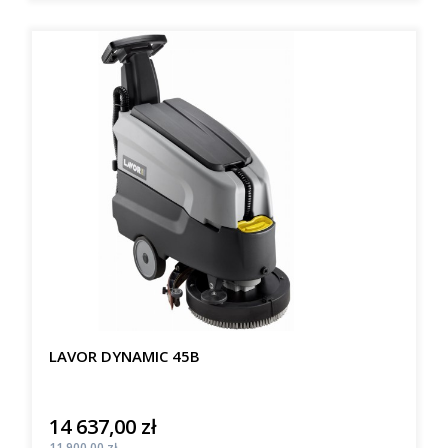
LAVOR DYNAMIC 45B
14 637,00 zł
Cena
Cena
11 900,00 zł