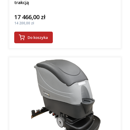
trakcją
17 466,00 zł
Cena
Cena
14 200,00 zł
Do koszyka