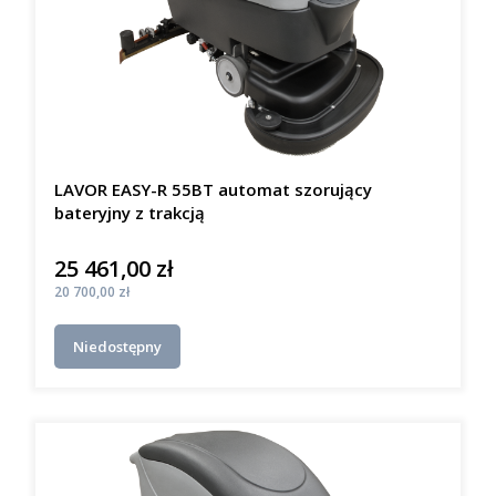
LAVOR EASY-R 55BT automat szorujący
bateryjny z trakcją
25 461,00 zł
Cena
Cena
20 700,00 zł
Niedostępny