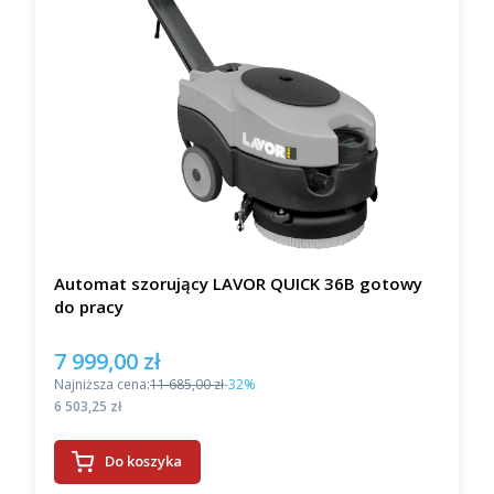
Automat szorujący LAVOR QUICK 36B gotowy
do pracy
7 999,00 zł
Cena promocyjna
Najniższa cena:
11 685,00 zł
-32%
Cena
6 503,25 zł
Do koszyka