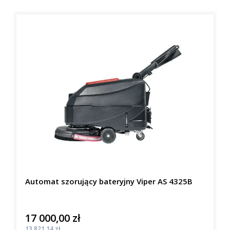
Automat szorujący bateryjny Viper AS 4325B
17 000,00 zł
Cena
Cena
13 821,14 zł