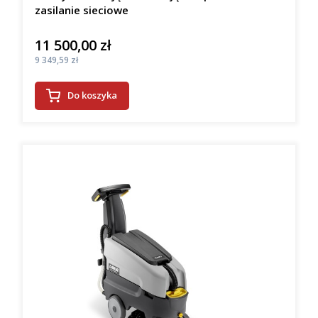
zasilanie sieciowe
11 500,00 zł
Cena
Cena
9 349,59 zł
Do koszyka