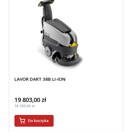
LAVOR DART 38B LI-ION
19 803,00 zł
Cena
Cena
16 100,00 zł
Do koszyka