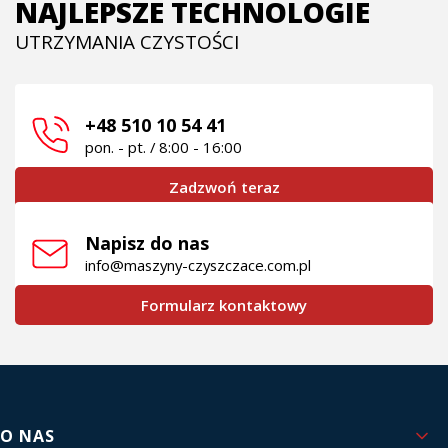
NAJLEPSZE TECHNOLOGIE
UTRZYMANIA CZYSTOŚCI
+48 510 10 54 41
pon. - pt. / 8:00 - 16:00
Zadzwoń teraz
Napisz do nas
info@maszyny-czyszczace.com.pl
Formularz kontaktowy
Linki w stopce
O NAS