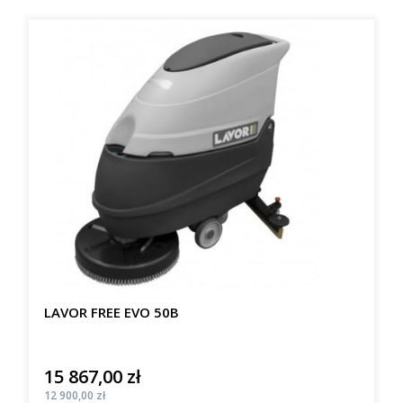
LAVOR FREE EVO 50B
15 867,00 zł
Cena
Cena
12 900,00 zł