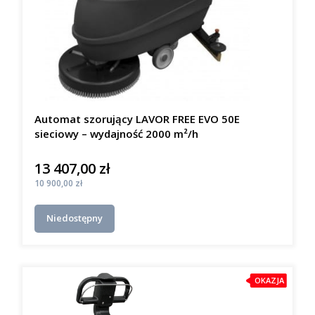
Automat szorujący LAVOR FREE EVO 50E
sieciowy – wydajność 2000 m²/h
13 407,00 zł
Cena
Cena
10 900,00 zł
Niedostępny
OKAZJA