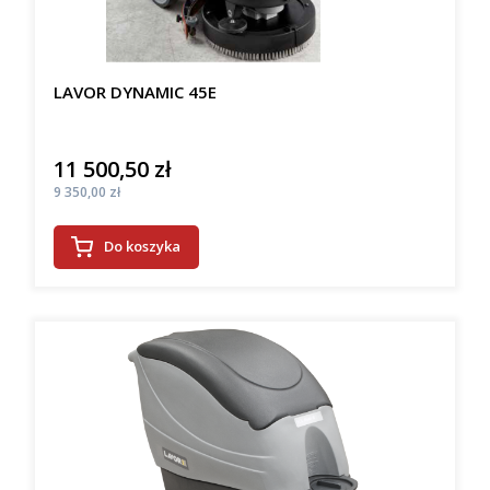
LAVOR DYNAMIC 45E
11 500,50 zł
Cena
Cena
9 350,00 zł
Do koszyka