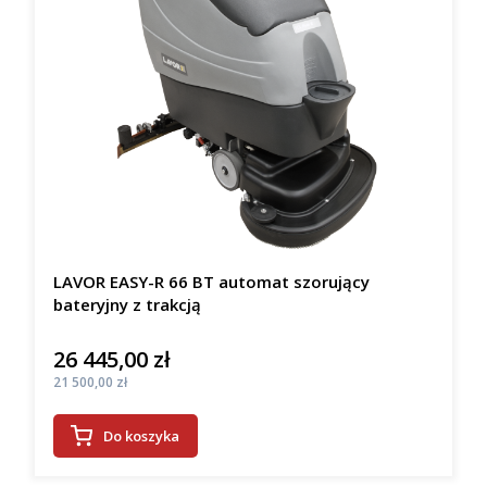
LAVOR EASY-R 66 BT automat szorujący
bateryjny z trakcją
26 445,00 zł
Cena
Cena
21 500,00 zł
Do koszyka