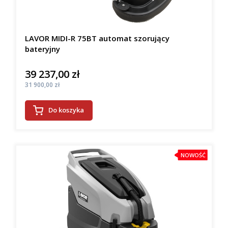
LAVOR MIDI-R 75BT automat szorujący
bateryjny
39 237,00 zł
Cena
Cena
31 900,00 zł
Do koszyka
NOWOŚĆ