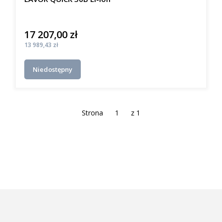
17 207,00 zł
Cena
Cena
13 989,43 zł
Niedostępny
Strona
z 1