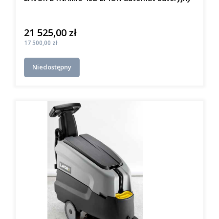
21 525,00 zł
Cena
Cena
17 500,00 zł
Niedostępny