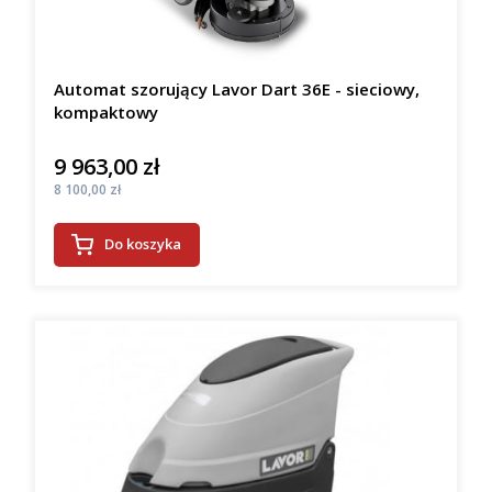
Automat szorujący Lavor Dart 36E - sieciowy,
kompaktowy
9 963,00 zł
Cena
Cena
8 100,00 zł
Do koszyka