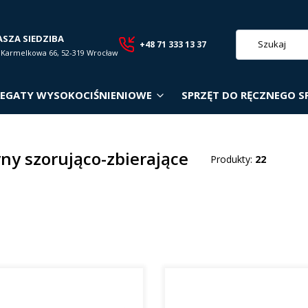
ASZA SIEDZIBA
+48 71 333 13 37
. Karmelkowa 66, 52-319 Wrocław
EGATY WYSOKOCIŚNIENIOWE
SPRZĘT DO RĘCZNEGO S
ny szorująco-zbierające
Produkty:
22
roduktów