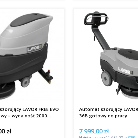
szorujący LAVOR FREE EVO
Automat szorujący LAVO
owy – wydajność 2000
36B gotowy do pracy
00 zł
7 999,00 zł
Cena promocyjna
Najniższa cena:
11 685,00 zł
-32%