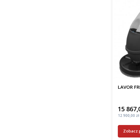
LAVOR FR
15 867,
Cena
Cena
12 900,00 zł
Zobacz 