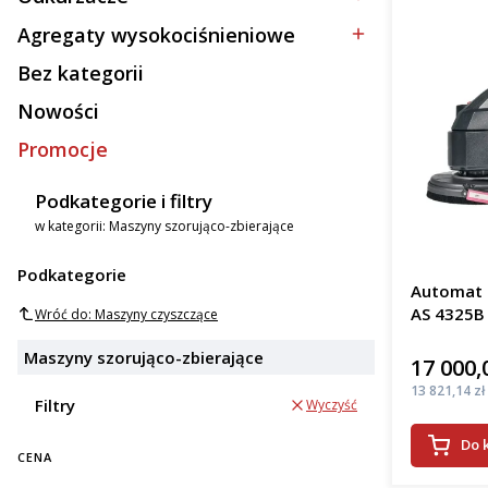
Kategoria - Odkurzacze
Agregaty wysokociśnieniowe
Kategoria - Agregaty wysokociśnieniowe
Bez kategorii
Kategoria - Bez kategorii
Nowości
Promocje
Podkategorie i filtry
w kategorii: Maszyny szorująco-zbierające
Podkategorie
Automat s
AS 4325B
Wróć do: Maszyny czyszczące
Maszyny szorująco-zbierające
17 000,
Cena
Cena
13 821,14 zł
Filtry
Wyczyść
Do 
CENA