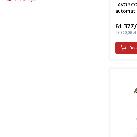
LAVOR CO
automat 
61 377,
Cena
Cena
49 900,00 zł
Do 