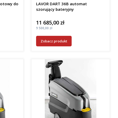
gotowy do
LAVOR DART 36B automat
szorujący bateryjny
11 685,00 zł
Cena
Cena
9 500,00 zł
Zobacz produkt