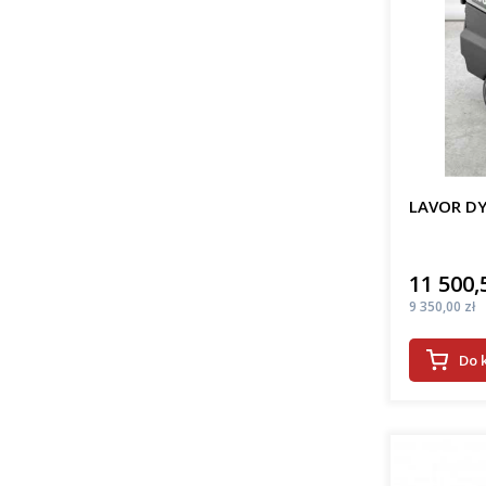
LAVOR DY
11 500,
Cena
Cena
9 350,00 zł
Do 