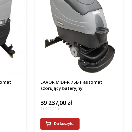
tomat
LAVOR MIDI-R 75BT automat
szorujący bateryjny
39 237,00 zł
Cena
Cena
31 900,00 zł
Do koszyka