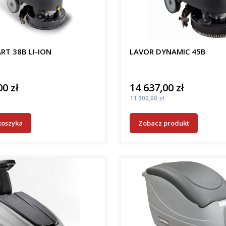
RT 38B LI-ION
LAVOR DYNAMIC 45B
00 zł
14 637,00 zł
Cena
Cena
11 900,00 zł
koszyka
Zobacz produkt