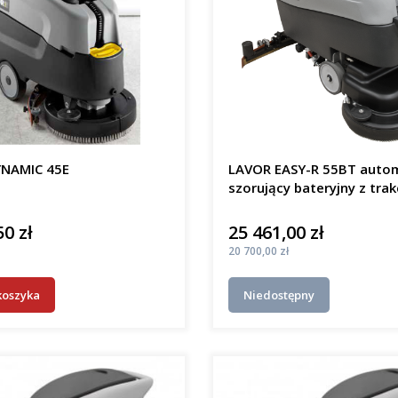
NAMIC 45E
LAVOR EASY-R 55BT auto
szorujący bateryjny z trak
50 zł
25 461,00 zł
Cena
Cena
20 700,00 zł
koszyka
Niedostępny