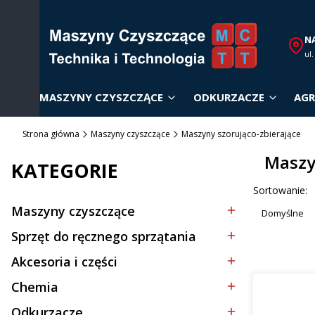
N
ul
MASZYNY CZYSZCZĄCE
ODKURZACZE
AGR
Strona główna
Maszyny czyszczące
Maszyny szorująco-zbierające
Maszy
KATEGORIE
Lista p
Sortowanie:
Maszyny czyszczące
Domyślne
Kategoria - Maszyny czyszczące
Sprzęt do ręcznego sprzątania
Kategoria - Sprzęt do ręcznego sprzątania
Akcesoria i części
Kategoria - Akcesoria i części
Chemia
Kategoria - Chemia
Odkurzacze