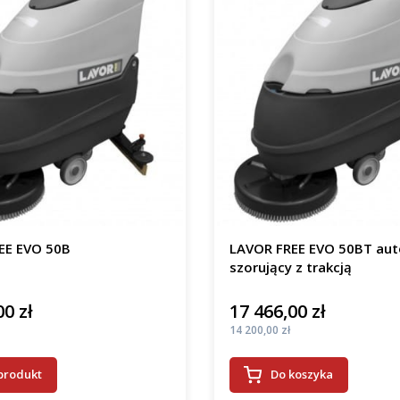
EE EVO 50B
LAVOR FREE EVO 50BT au
szorujący z trakcją
00 zł
17 466,00 zł
Cena
Cena
14 200,00 zł
produkt
Do koszyka