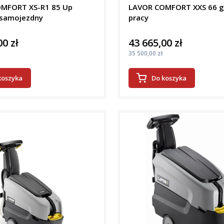
MFORT XS-R1 85 Up
LAVOR COMFORT XXS 66 
samojezdny
pracy
00 zł
43 665,00 zł
Cena
Cena
35 500,00 zł
koszyka
Do koszyka