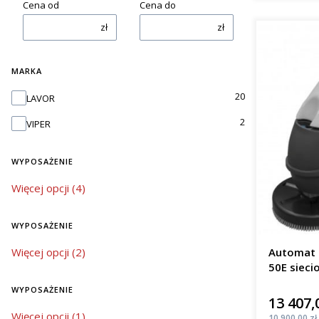
Cena od
Cena do
zł
zł
MARKA
Marka
20
LAVOR
2
VIPER
WYPOSAŻENIE
wyposażenie
Więcej opcji (4)
WYPOSAŻENIE
wyposażenie
Więcej opcji (2)
Automat 
50E sieci
m²/h
WYPOSAŻENIE
13 407,
Cena
wyposażenie
Więcej opcji (1)
Cena
10 900,00 zł