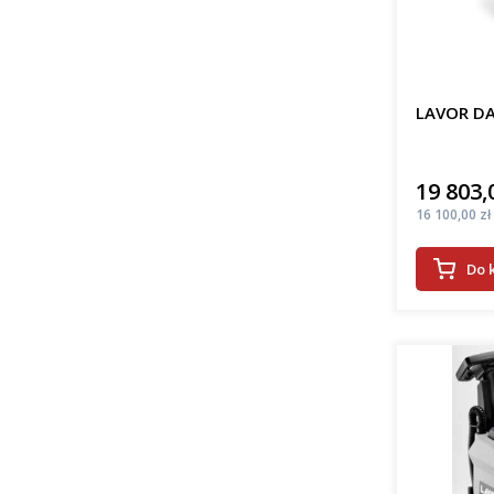
LAVOR DA
19 803,
Cena
Cena
16 100,00 zł
Do 