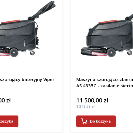
zorujący bateryjny Viper
Maszyna szorująco-zbiera
AS 4335C - zasilanie sieci
00 zł
11 500,00 zł
Cena
Cena
9 349,59 zł
koszyka
Do koszyka