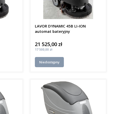
LAVOR DYNAMIC 45B LI-ION
automat bateryjny
21 525,00 zł
Cena
Cena
17 500,00 zł
Niedostępny