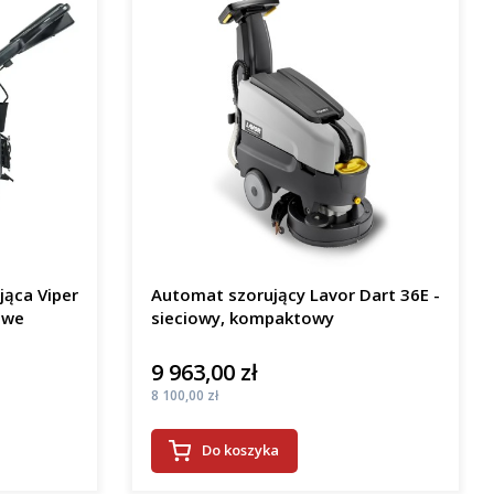
jąca Viper
Automat szorujący Lavor Dart 36E -
owe
sieciowy, kompaktowy
9 963,00 zł
Cena
Cena
8 100,00 zł
Do koszyka