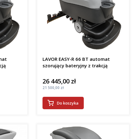
mat
LAVOR EASY-R 66 BT automat
cją
szorujący bateryjny z trakcją
26 445,00 zł
Cena
Cena
21 500,00 zł
Do koszyka