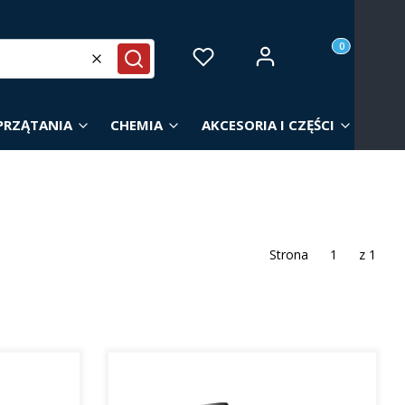
Produkty w ko
Zaloguj się
Ulubione
Koszyk
Wyczyść
Szukaj
PRZĄTANIA
CHEMIA
AKCESORIA I CZĘŚCI
Strona
z 1