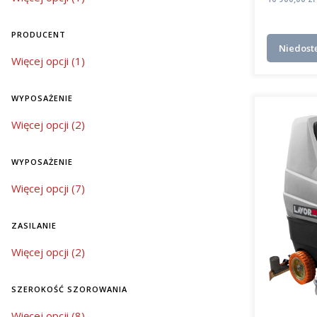
PRODUCENT
Niedost
Producent
Więcej opcji (1)
WYPOSAŻENIE
wyposażenie
Więcej opcji (2)
WYPOSAŻENIE
wyposażenie
Więcej opcji (7)
ZASILANIE
zasilanie
Więcej opcji (2)
SZEROKOŚĆ SZOROWANIA
szerokość szorowania
Więcej opcji (8)