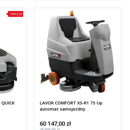
OKAZJA
R QUICK
LAVOR COMFORT XS-R1 75 Up
automat samojezdny
60 147,00 zł
Cena
Cena
48 900,00 zł