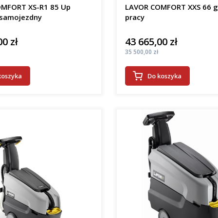
MFORT XS-R1 85 Up
LAVOR COMFORT XXS 66 
samojezdny
pracy
00 zł
43 665,00 zł
Cena
Cena
35 500,00 zł
koszyka
Do koszyka