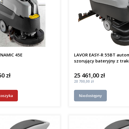
NAMIC 45E
LAVOR EASY-R 55BT auto
szorujący bateryjny z trak
50 zł
25 461,00 zł
Cena
Cena
20 700,00 zł
koszyka
Niedostępny