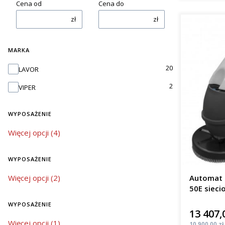
Cena od
Cena do
zł
zł
MARKA
Marka
20
LAVOR
2
VIPER
WYPOSAŻENIE
wyposażenie
Więcej opcji (4)
WYPOSAŻENIE
wyposażenie
Więcej opcji (2)
Automat 
50E sieci
m²/h
WYPOSAŻENIE
13 407,
Cena
wyposażenie
Więcej opcji (1)
Cena
10 900,00 zł