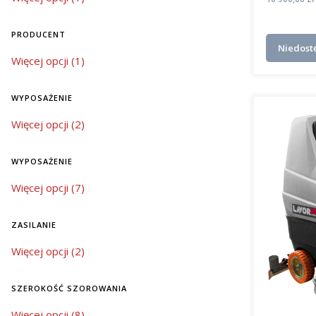
PRODUCENT
Niedost
Producent
Więcej opcji (1)
WYPOSAŻENIE
wyposażenie
Więcej opcji (2)
WYPOSAŻENIE
wyposażenie
Więcej opcji (7)
ZASILANIE
zasilanie
Więcej opcji (2)
SZEROKOŚĆ SZOROWANIA
szerokość szorowania
Więcej opcji (8)