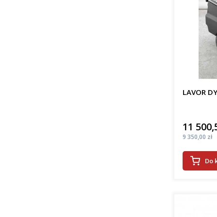
LAVOR DY
11 500,
Cena
Cena
9 350,00 zł
Do 