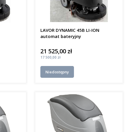
LAVOR DYNAMIC 45B LI-ION
automat bateryjny
21 525,00 zł
Cena
Cena
17 500,00 zł
Niedostępny