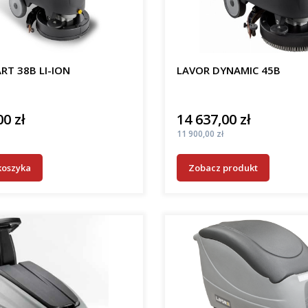
RT 38B LI-ION
LAVOR DYNAMIC 45B
00 zł
14 637,00 zł
Cena
Cena
11 900,00 zł
koszyka
Zobacz produkt