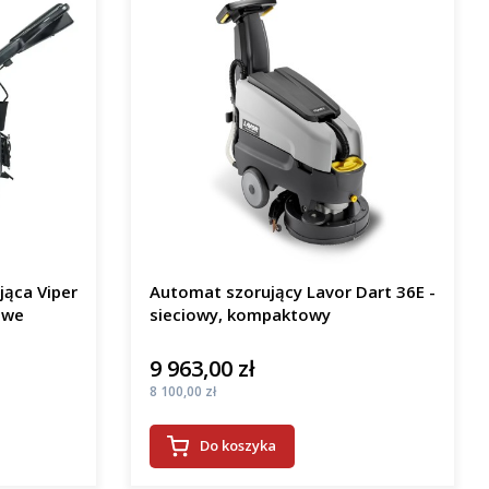
jąca Viper
Automat szorujący Lavor Dart 36E -
owe
sieciowy, kompaktowy
9 963,00 zł
Cena
Cena
8 100,00 zł
Do koszyka