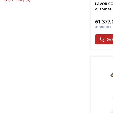
LAVOR CO
automat 
61 377,
Cena
Cena
49 900,00 zł
Do 