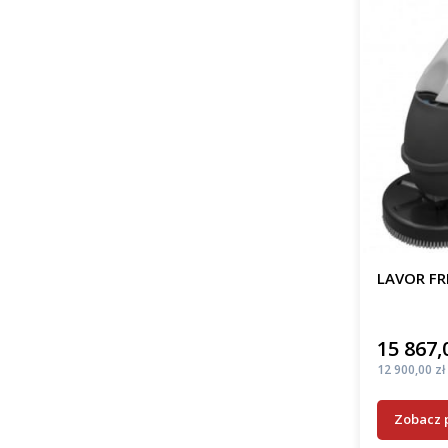
LAVOR FR
15 867,
Cena
Cena
12 900,00 zł
Zobacz 