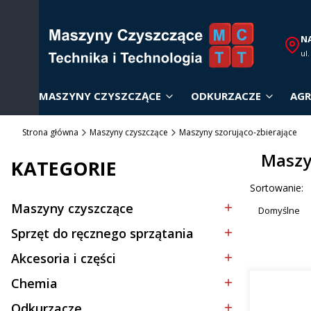
N
ul
MASZYNY CZYSZCZĄCE
ODKURZACZE
AGR
Strona główna
Maszyny czyszczące
Maszyny szorująco-zbierające
Maszy
KATEGORIE
Lista p
Sortowanie:
Maszyny czyszczące
Domyślne
Kategoria - Maszyny czyszczące
Sprzęt do ręcznego sprzątania
Kategoria - Sprzęt do ręcznego sprzątania
Akcesoria i części
Kategoria - Akcesoria i części
Chemia
Kategoria - Chemia
Odkurzacze