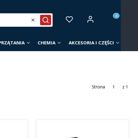
Produkty w ko
Zaloguj się
Ulubione
Koszyk
Wyczyść
Szukaj
PRZĄTANIA
CHEMIA
AKCESORIA I CZĘŚCI
Strona
z 1