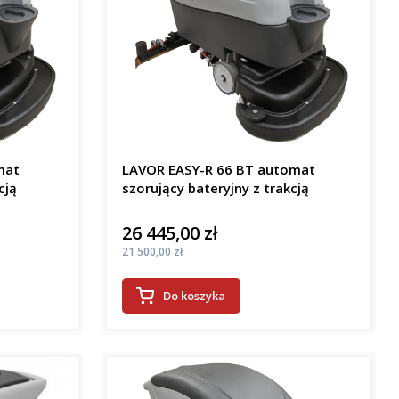
mat
LAVOR EASY-R 66 BT automat
cją
szorujący bateryjny z trakcją
26 445,00 zł
Cena
Cena
21 500,00 zł
Do koszyka