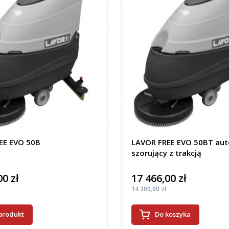
EE EVO 50B
LAVOR FREE EVO 50BT au
szorujący z trakcją
00 zł
17 466,00 zł
Cena
Cena
14 200,00 zł
produkt
Do koszyka