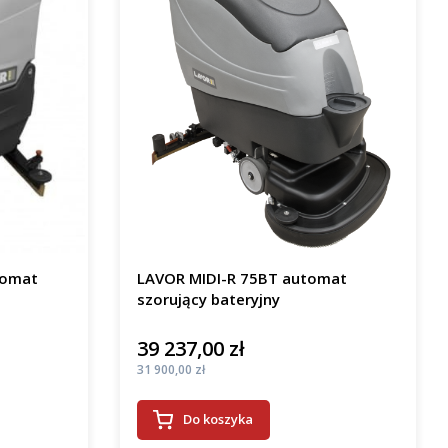
tomat
LAVOR MIDI-R 75BT automat
szorujący bateryjny
39 237,00 zł
Cena
Cena
31 900,00 zł
Do koszyka