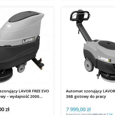
szorujący LAVOR FREE EVO
Automat szorujący LAVO
owy – wydajność 2000
36B gotowy do pracy
00 zł
7 999,00 zł
Cena promocyjna
Najniższa cena:
11 685,00 zł
-32%