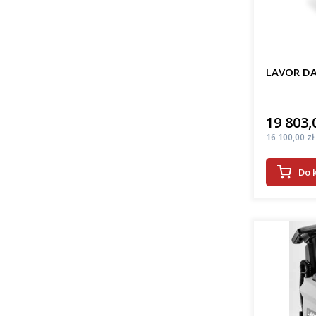
LAVOR DA
19 803,
Cena
Cena
16 100,00 zł
Do 