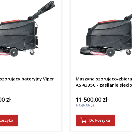
zorujący bateryjny Viper
Maszyna szorująco-zbiera
AS 4335C - zasilanie sieci
00 zł
11 500,00 zł
Cena
Cena
9 349,59 zł
koszyka
Do koszyka