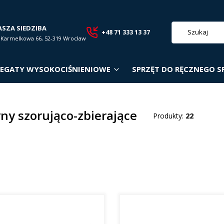
ASZA SIEDZIBA
+48 71 333 13 37
. Karmelkowa 66, 52-319 Wrocław
EGATY WYSOKOCIŚNIENIOWE
SPRZĘT DO RĘCZNEGO S
ny szorująco-zbierające
Produkty:
22
roduktów