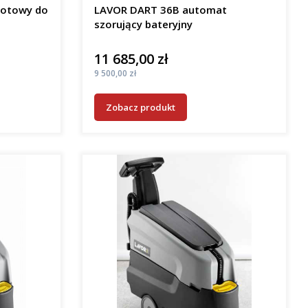
gotowy do
LAVOR DART 36B automat
szorujący bateryjny
11 685,00 zł
Cena
Cena
9 500,00 zł
Zobacz produkt