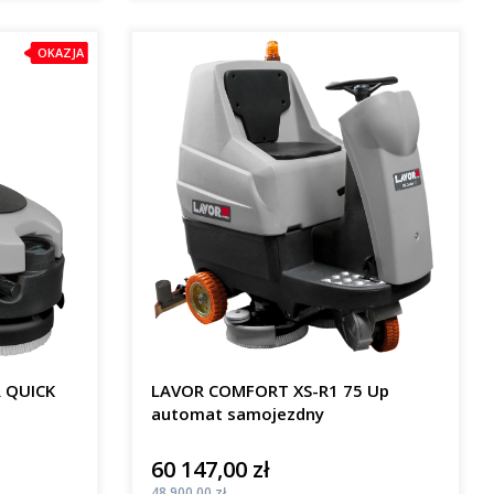
OKAZJA
R QUICK
LAVOR COMFORT XS-R1 75 Up
automat samojezdny
60 147,00 zł
Cena
Cena
48 900,00 zł