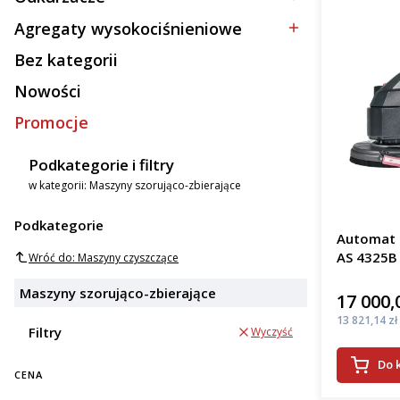
Kategoria - Odkurzacze
Agregaty wysokociśnieniowe
Kategoria - Agregaty wysokociśnieniowe
Bez kategorii
Kategoria - Bez kategorii
Nowości
Promocje
Podkategorie i filtry
w kategorii: Maszyny szorująco-zbierające
Podkategorie
Automat s
AS 4325B
Wróć do: Maszyny czyszczące
Maszyny szorująco-zbierające
17 000,
Cena
Cena
13 821,14 zł
Filtry
Wyczyść
Do 
CENA