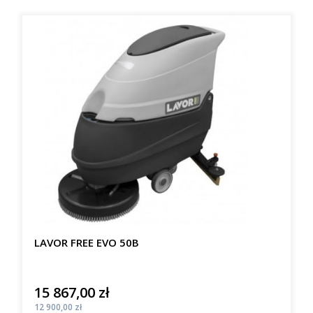
LAVOR FREE EVO 50B
15 867,00 zł
Cena
Cena
12 900,00 zł