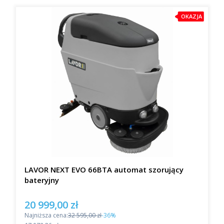
OKAZJA
LAVOR NEXT EVO 66BTA automat szorujący
bateryjny
20 999,00 zł
Cena promocyjna
Najniższa cena:
32 595,00 zł
-36%