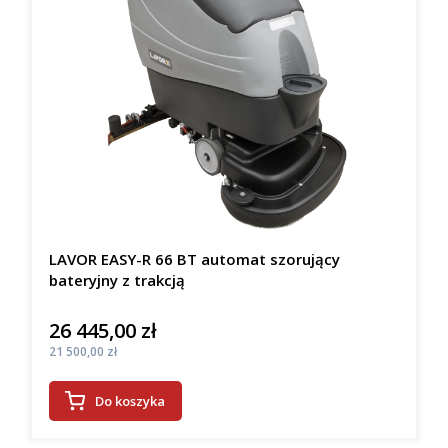
LAVOR EASY-R 66 BT automat szorujący
bateryjny z trakcją
26 445,00 zł
Cena
Cena
21 500,00 zł
Do koszyka