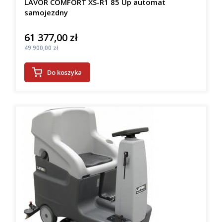
LAVOR COMFORT XS-R1 85 Up automat
samojezdny
61 377,00 zł
Cena
Cena
49 900,00 zł
Do koszyka