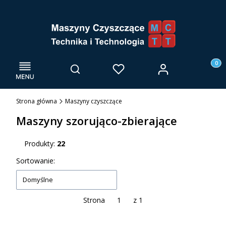
Menu
Otwórz wyszukiwarkę
Produk
Zaloguj się
Szukaj
Ulubione
Kosz
Strona główna
Maszyny czyszczące
Maszyny szorująco-zbierające
Produkty:
22
Lista produktów
Sortowanie:
Domyślne
Strona
z 1