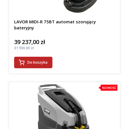
LAVOR MIDI-R 75BT automat szorujący
bateryjny
39 237,00 zł
Cena
Cena
31 900,00 zł
Do koszyka
NOWOŚĆ