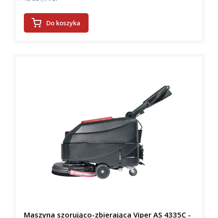
Do koszyka
Maszyna szorująco-zbierająca Viper AS 4335C -