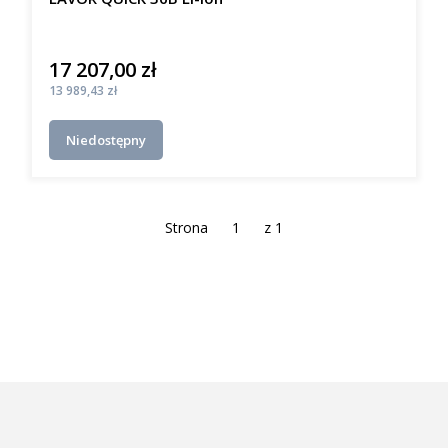
17 207,00 zł
Cena
Cena
13 989,43 zł
Niedostępny
Strona
z 1