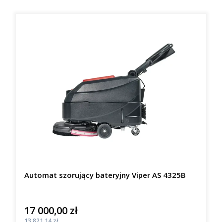
Automat szorujący bateryjny Viper AS 4325B
17 000,00 zł
Cena
Cena
13 821,14 zł