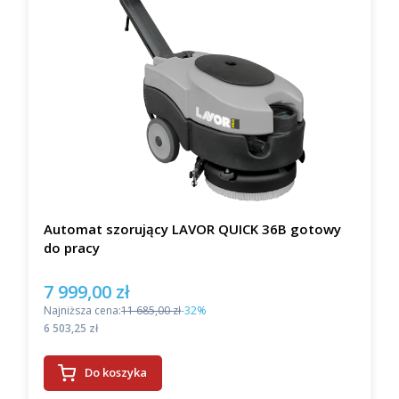
Automat szorujący LAVOR QUICK 36B gotowy
do pracy
7 999,00 zł
Cena promocyjna
Najniższa cena:
11 685,00 zł
-32%
Cena
6 503,25 zł
Do koszyka