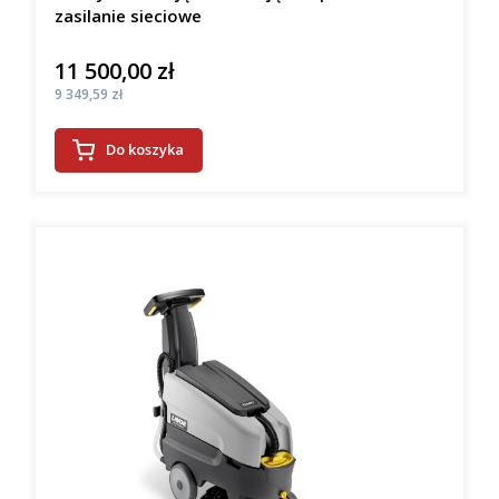
zasilanie sieciowe
11 500,00 zł
Cena
Cena
9 349,59 zł
Do koszyka