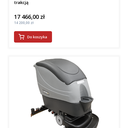
trakcją
17 466,00 zł
Cena
Cena
14 200,00 zł
Do koszyka