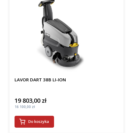
LAVOR DART 38B LI-ION
19 803,00 zł
Cena
Cena
16 100,00 zł
Do koszyka