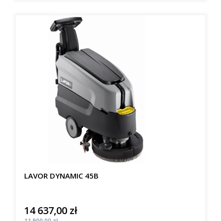
LAVOR DYNAMIC 45B
14 637,00 zł
Cena
Cena
11 900,00 zł