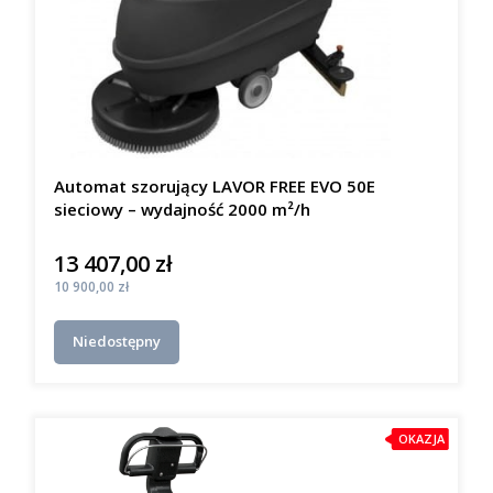
Automat szorujący LAVOR FREE EVO 50E
sieciowy – wydajność 2000 m²/h
13 407,00 zł
Cena
Cena
10 900,00 zł
Niedostępny
OKAZJA