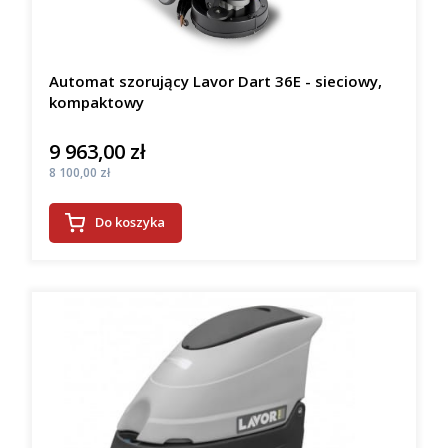
Automat szorujący Lavor Dart 36E - sieciowy,
kompaktowy
9 963,00 zł
Cena
Cena
8 100,00 zł
Do koszyka