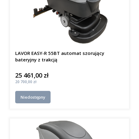
LAVOR EASY-R 55BT automat szorujący
bateryjny z trakcją
25 461,00 zł
Cena
Cena
20 700,00 zł
Niedostępny