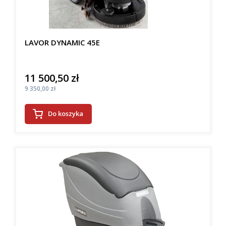
LAVOR DYNAMIC 45E
11 500,50 zł
Cena
Cena
9 350,00 zł
Do koszyka