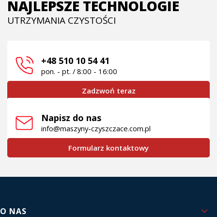
NAJLEPSZE TECHNOLOGIE
UTRZYMANIA CZYSTOŚCI
+48 510 10 54 41
pon. - pt. / 8:00 - 16:00
Zadzwoń teraz
Napisz do nas
info@maszyny-czyszczace.com.pl
Formularz kontaktowy
Linki w stopce
O NAS