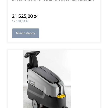
21 525,00 zł
Cena
Cena
17 500,00 zł
Niedostępny