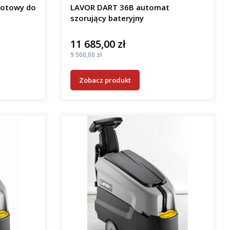
gotowy do
LAVOR DART 36B automat
szorujący bateryjny
11 685,00 zł
Cena
Cena
9 500,00 zł
Zobacz produkt