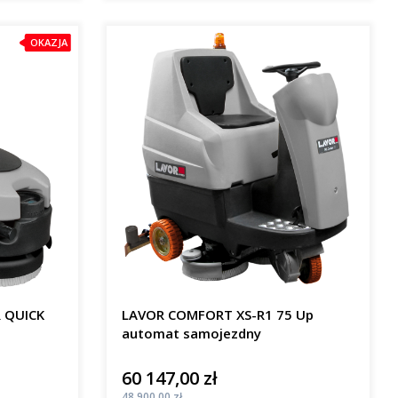
OKAZJA
R QUICK
LAVOR COMFORT XS-R1 75 Up
automat samojezdny
60 147,00 zł
Cena
Cena
48 900,00 zł