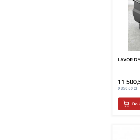
LAVOR DY
11 500,
Cena
Cena
9 350,00 zł
Do 