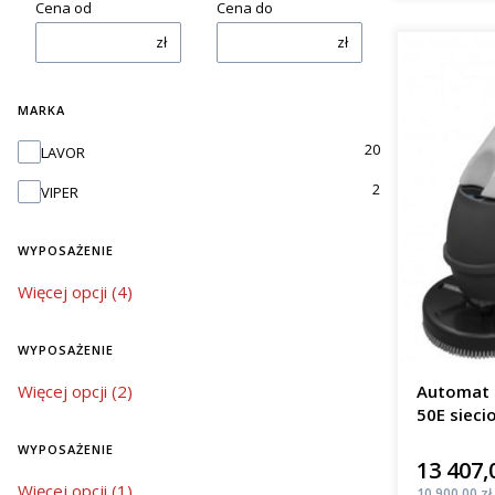
Cena od
Cena do
zł
zł
MARKA
Marka
20
LAVOR
2
VIPER
WYPOSAŻENIE
wyposażenie
Więcej opcji (4)
WYPOSAŻENIE
wyposażenie
Więcej opcji (2)
Automat 
50E sieci
m²/h
WYPOSAŻENIE
13 407,
Cena
wyposażenie
Więcej opcji (1)
Cena
10 900,00 zł