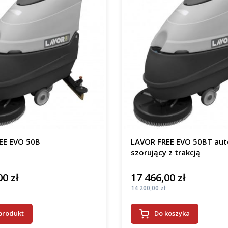
EE EVO 50B
LAVOR FREE EVO 50BT au
szorujący z trakcją
00 zł
17 466,00 zł
Cena
Cena
14 200,00 zł
produkt
Do koszyka