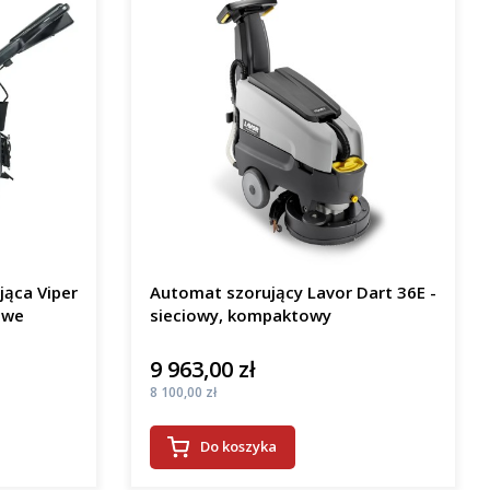
jąca Viper
Automat szorujący Lavor Dart 36E -
owe
sieciowy, kompaktowy
9 963,00 zł
Cena
Cena
8 100,00 zł
Do koszyka