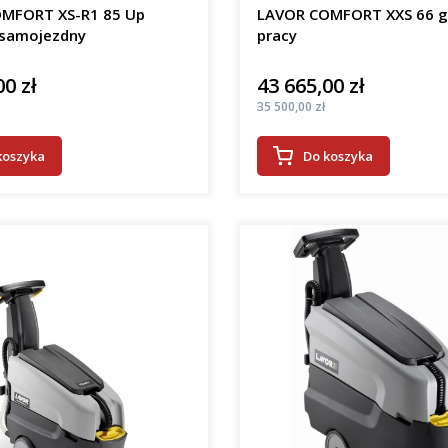
MFORT XS-R1 85 Up
LAVOR COMFORT XXS 66 
samojezdny
pracy
00 zł
43 665,00 zł
Cena
Cena
35 500,00 zł
koszyka
Do koszyka