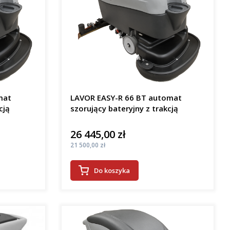
mat
LAVOR EASY-R 66 BT automat
cją
szorujący bateryjny z trakcją
26 445,00 zł
Cena
Cena
21 500,00 zł
Do koszyka