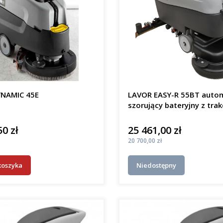
NAMIC 45E
LAVOR EASY-R 55BT auto
szorujący bateryjny z trak
50 zł
25 461,00 zł
Cena
Cena
20 700,00 zł
koszyka
Niedostępny