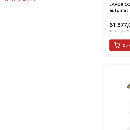
LAVOR CO
automat 
61 377,
Cena
Cena
49 900,00 zł
Do 