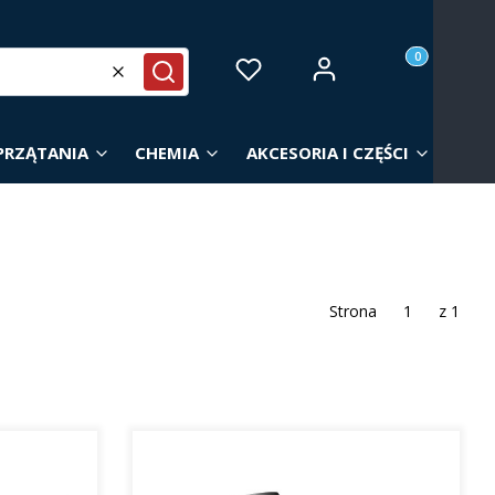
Produkty w ko
Zaloguj się
Ulubione
Koszyk
Wyczyść
Szukaj
PRZĄTANIA
CHEMIA
AKCESORIA I CZĘŚCI
Strona
z 1