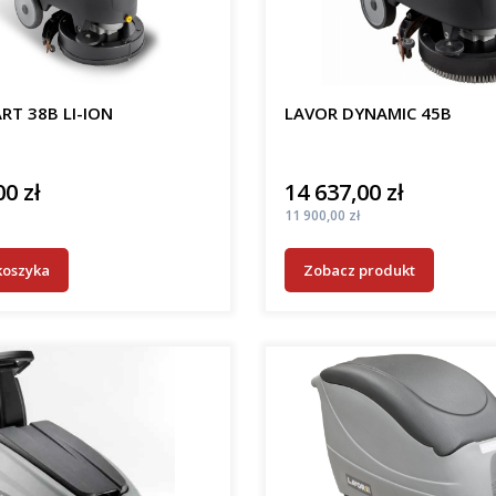
RT 38B LI-ION
LAVOR DYNAMIC 45B
00 zł
14 637,00 zł
Cena
Cena
11 900,00 zł
koszyka
Zobacz produkt