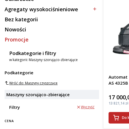
Kategoria - Odkurzacze
Agregaty wysokociśnieniowe
Kategoria - Agregaty wysokociśnieniowe
Bez kategorii
Kategoria - Bez kategorii
Nowości
Promocje
Podkategorie i filtry
w kategorii: Maszyny szorująco-zbierające
Podkategorie
Automat s
AS 4325B
Wróć do: Maszyny czyszczące
Maszyny szorująco-zbierające
17 000,
Cena
Cena
13 821,14 zł
Filtry
Wyczyść
Do 
CENA