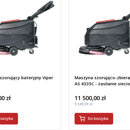
zorujący bateryjny Viper
Maszyna szorująco-zbiera
AS 4335C - zasilanie sieci
00 zł
11 500,00 zł
Cena
Cena
9 349,59 zł
koszyka
Do koszyka