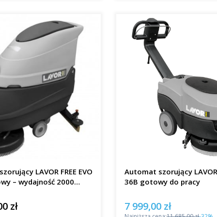
szorujący LAVOR FREE EVO
Automat szorujący LAVO
owy – wydajność 2000
36B gotowy do pracy
00 zł
7 999,00 zł
Cena promocyjna
Najniższa cena:
11 685,00 zł
-32%