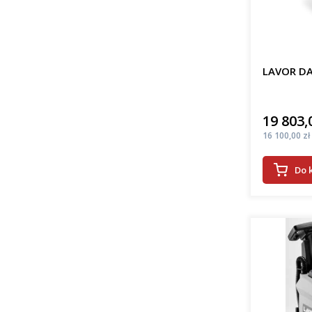
LAVOR DA
19 803,
Cena
Cena
16 100,00 zł
Do 