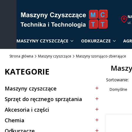
N
ul
MASZYNY CZYSZCZĄCE
ODKURZACZE
AGR
Strona główna
Maszyny czyszczące
Maszyny szorująco-zbierające
Maszy
KATEGORIE
Lista p
Sortowanie:
Maszyny czyszczące
Domyślne
Kategoria - Maszyny czyszczące
Sprzęt do ręcznego sprzątania
Kategoria - Sprzęt do ręcznego sprzątania
Akcesoria i części
Kategoria - Akcesoria i części
Chemia
Kategoria - Chemia
Odkurzacze