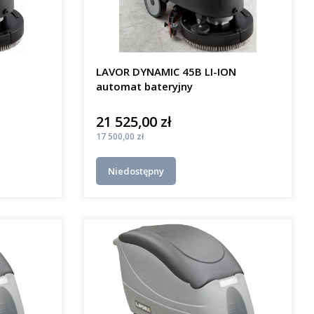
LAVOR DYNAMIC 45B LI-ION
automat bateryjny
21 525,00 zł
Cena
Cena
17 500,00 zł
Niedostępny