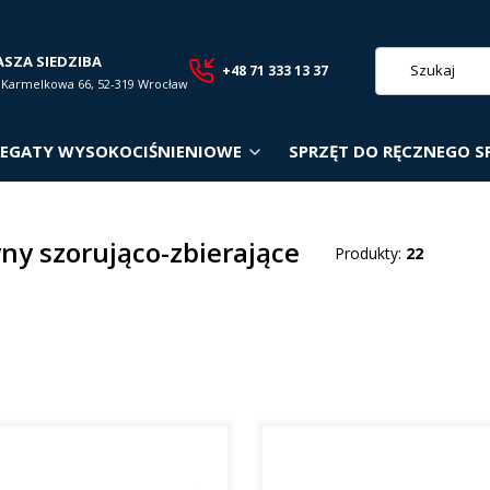
ASZA SIEDZIBA
+48 71 333 13 37
. Karmelkowa 66, 52-319 Wrocław
EGATY WYSOKOCIŚNIENIOWE
SPRZĘT DO RĘCZNEGO S
ny szorująco-zbierające
Produkty:
22
roduktów