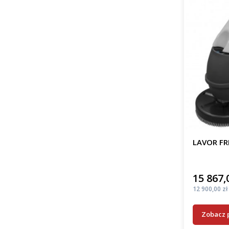
LAVOR FR
15 867,
Cena
Cena
12 900,00 zł
Zobacz 