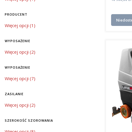
PRODUCENT
Niedost
Producent
Więcej opcji (1)
WYPOSAŻENIE
wyposażenie
Więcej opcji (2)
WYPOSAŻENIE
wyposażenie
Więcej opcji (7)
ZASILANIE
zasilanie
Więcej opcji (2)
SZEROKOŚĆ SZOROWANIA
szerokość szorowania
Więcej opcji (8)