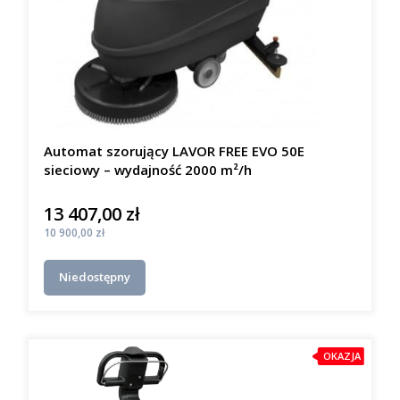
Automat szorujący LAVOR FREE EVO 50E
sieciowy – wydajność 2000 m²/h
13 407,00 zł
Cena
Cena
10 900,00 zł
Niedostępny
OKAZJA