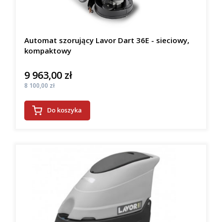
Automat szorujący Lavor Dart 36E - sieciowy,
kompaktowy
9 963,00 zł
Cena
Cena
8 100,00 zł
Do koszyka