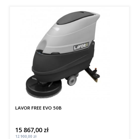
LAVOR FREE EVO 50B
15 867,00 zł
Cena
Cena
12 900,00 zł