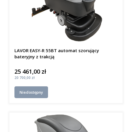
LAVOR EASY-R 55BT automat szorujący
bateryjny z trakcją
25 461,00 zł
Cena
Cena
20 700,00 zł
Niedostępny