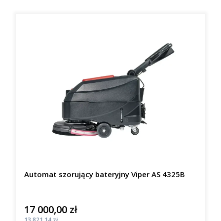
Automat szorujący bateryjny Viper AS 4325B
17 000,00 zł
Cena
Cena
13 821,14 zł