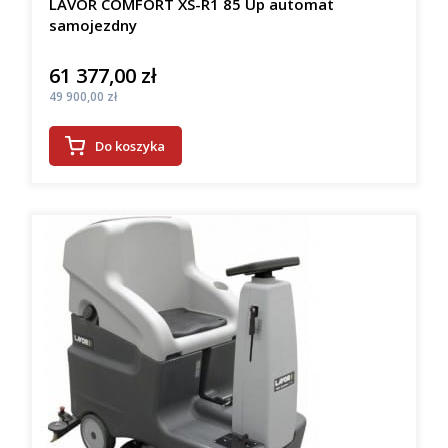
LAVOR COMFORT XS-R1 85 Up automat
samojezdny
61 377,00 zł
Cena
Cena
49 900,00 zł
Do koszyka