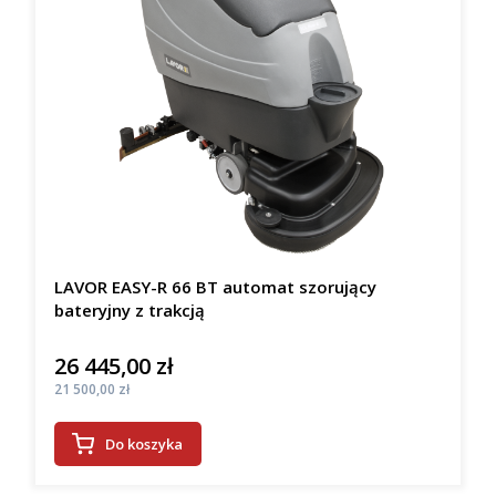
LAVOR EASY-R 66 BT automat szorujący
bateryjny z trakcją
26 445,00 zł
Cena
Cena
21 500,00 zł
Do koszyka