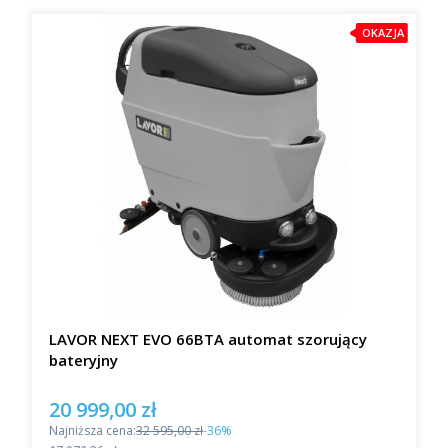
OKAZJA
LAVOR NEXT EVO 66BTA automat szorujący
bateryjny
20 999,00 zł
Cena promocyjna
Najniższa cena:
32 595,00 zł
-36%