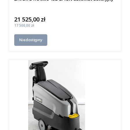
21 525,00 zł
Cena
Cena
17 500,00 zł
Niedostępny