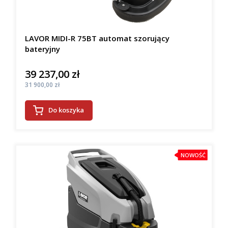
LAVOR MIDI-R 75BT automat szorujący
bateryjny
39 237,00 zł
Cena
Cena
31 900,00 zł
Do koszyka
NOWOŚĆ