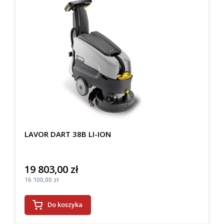
LAVOR DART 38B LI-ION
19 803,00 zł
Cena
Cena
16 100,00 zł
Do koszyka