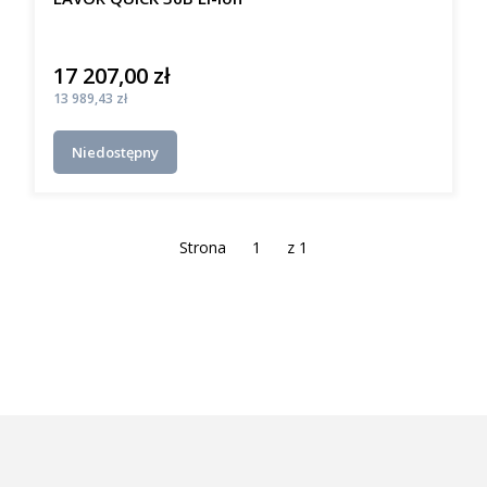
17 207,00 zł
Cena
Cena
13 989,43 zł
Niedostępny
Strona
z 1