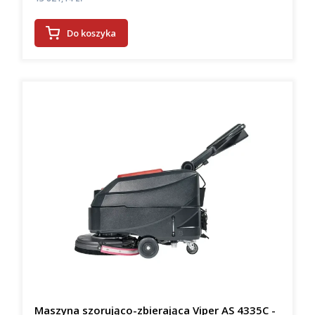
Do koszyka
Maszyna szorująco-zbierająca Viper AS 4335C -