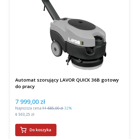
Automat szorujący LAVOR QUICK 36B gotowy
do pracy
7 999,00 zł
Cena promocyjna
Najniższa cena:
11 685,00 zł
-32%
Cena
6 503,25 zł
Do koszyka