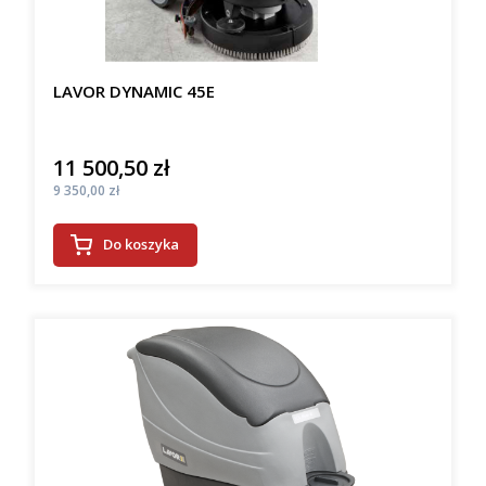
LAVOR DYNAMIC 45E
11 500,50 zł
Cena
Cena
9 350,00 zł
Do koszyka