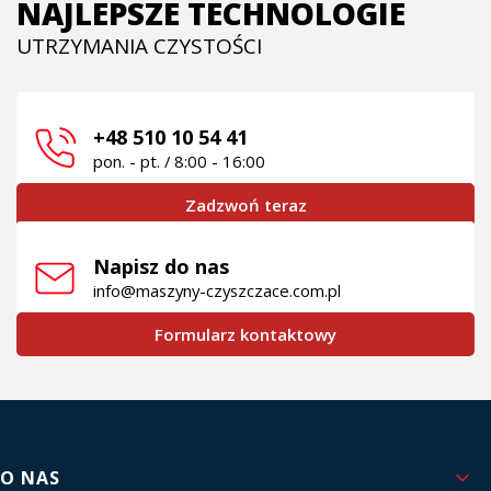
NAJLEPSZE TECHNOLOGIE
UTRZYMANIA CZYSTOŚCI
+48 510 10 54 41
pon. - pt. / 8:00 - 16:00
Zadzwoń teraz
Napisz do nas
info@maszyny-czyszczace.com.pl
Formularz kontaktowy
Linki w stopce
O NAS