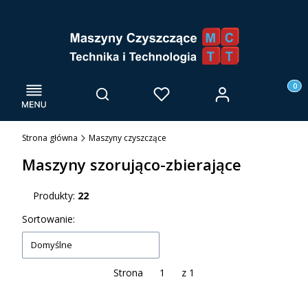
Menu
Otwórz wyszukiwarkę
Produk
Zaloguj się
Szukaj
Ulubione
Kosz
Strona główna
Maszyny czyszczące
Maszyny szorująco-zbierające
Produkty:
22
Lista produktów
Sortowanie:
Domyślne
Strona
z 1