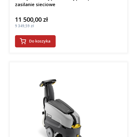
zasilanie sieciowe
11 500,00 zł
Cena
Cena
9 349,59 zł
Do koszyka