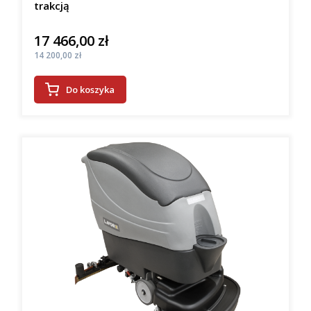
trakcją
17 466,00 zł
Cena
Cena
14 200,00 zł
Do koszyka