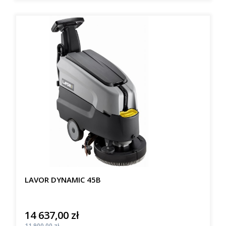
LAVOR DYNAMIC 45B
14 637,00 zł
Cena
Cena
11 900,00 zł