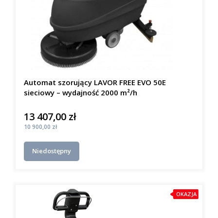
Automat szorujący LAVOR FREE EVO 50E
sieciowy – wydajność 2000 m²/h
13 407,00 zł
Cena
Cena
10 900,00 zł
Niedostępny
OKAZJA