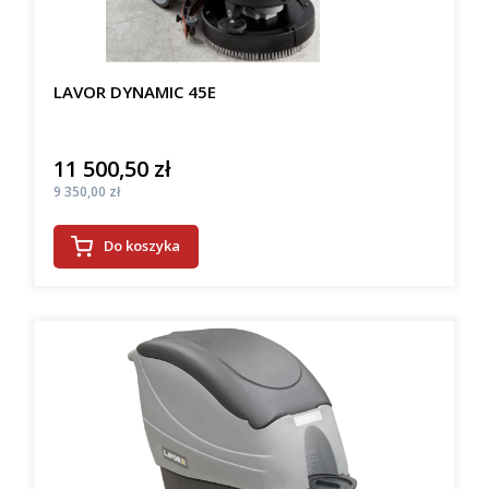
LAVOR DYNAMIC 45E
11 500,50 zł
Cena
Cena
9 350,00 zł
Do koszyka