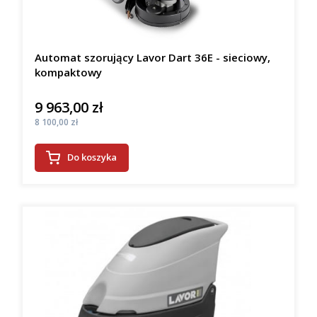
Automat szorujący Lavor Dart 36E - sieciowy,
kompaktowy
9 963,00 zł
Cena
Cena
8 100,00 zł
Do koszyka