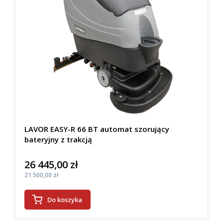
LAVOR EASY-R 66 BT automat szorujący
bateryjny z trakcją
26 445,00 zł
Cena
Cena
21 500,00 zł
Do koszyka