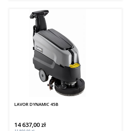
LAVOR DYNAMIC 45B
14 637,00 zł
Cena
Cena
11 900,00 zł