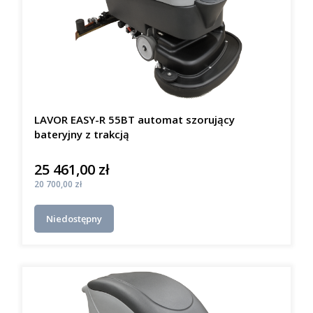
LAVOR EASY-R 55BT automat szorujący
bateryjny z trakcją
25 461,00 zł
Cena
Cena
20 700,00 zł
Niedostępny