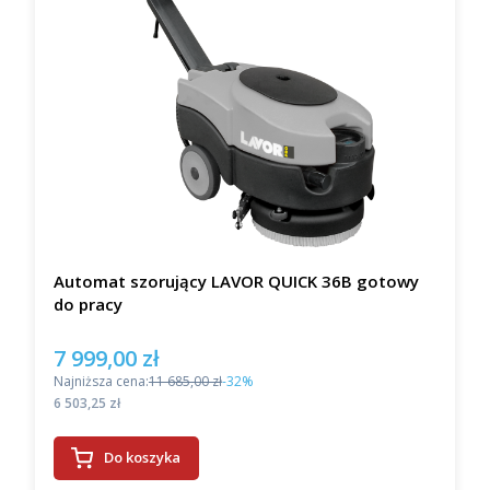
Automat szorujący LAVOR QUICK 36B gotowy
do pracy
7 999,00 zł
Cena promocyjna
Najniższa cena:
11 685,00 zł
-32%
Cena
6 503,25 zł
Do koszyka