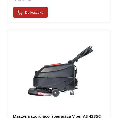
Do koszyka
Maszyna szorująco-zbierająca Viper AS 4335C -