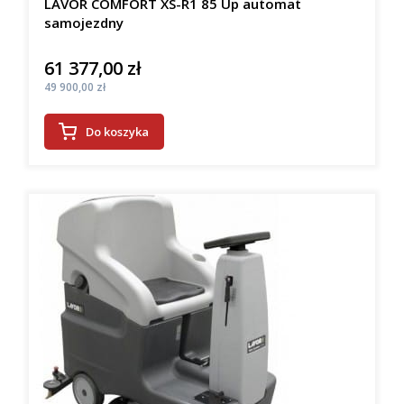
LAVOR COMFORT XS-R1 85 Up automat
samojezdny
61 377,00 zł
Cena
Cena
49 900,00 zł
Do koszyka