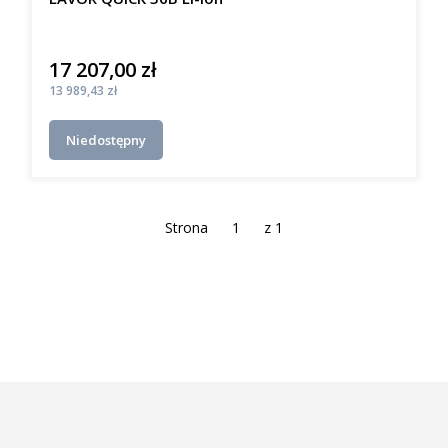
17 207,00 zł
Cena
Cena
13 989,43 zł
Niedostępny
Strona
z 1