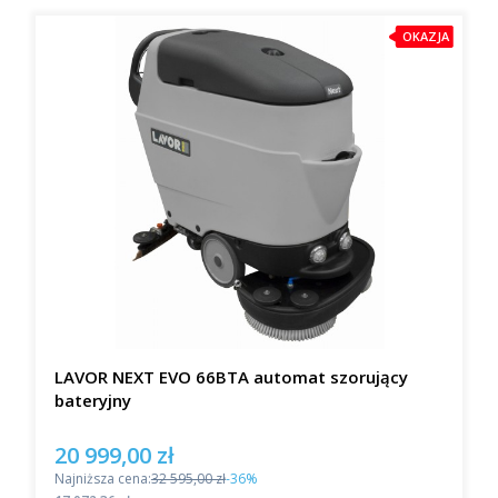
OKAZJA
LAVOR NEXT EVO 66BTA automat szorujący
bateryjny
20 999,00 zł
Cena promocyjna
Najniższa cena:
32 595,00 zł
-36%