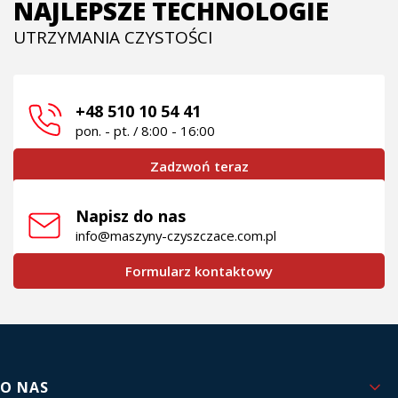
NAJLEPSZE TECHNOLOGIE
UTRZYMANIA CZYSTOŚCI
+48 510 10 54 41
pon. - pt. / 8:00 - 16:00
Zadzwoń teraz
Napisz do nas
info@maszyny-czyszczace.com.pl
Formularz kontaktowy
Linki w stopce
O NAS