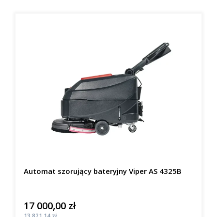
Automat szorujący bateryjny Viper AS 4325B
17 000,00 zł
Cena
Cena
13 821,14 zł