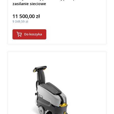
zasilanie sieciowe
11 500,00 zł
Cena
Cena
9 349,59 zł
Do koszyka