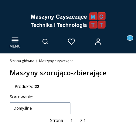
Menu
Otwórz wyszukiwarkę
Produk
Zaloguj się
Szukaj
Ulubione
Kosz
Strona główna
Maszyny czyszczące
Maszyny szorująco-zbierające
Produkty:
22
Lista produktów
Sortowanie:
Domyślne
Strona
z 1