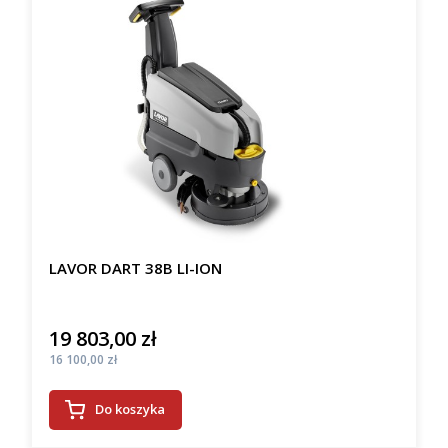
LAVOR DART 38B LI-ION
19 803,00 zł
Cena
Cena
16 100,00 zł
Do koszyka