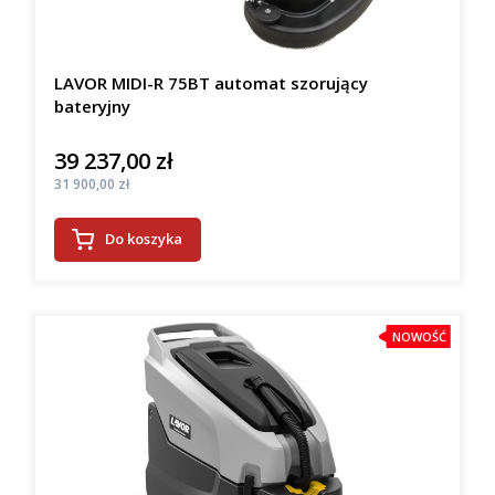
LAVOR MIDI-R 75BT automat szorujący
bateryjny
39 237,00 zł
Cena
Cena
31 900,00 zł
Do koszyka
NOWOŚĆ