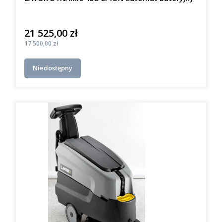
21 525,00 zł
Cena
Cena
17 500,00 zł
Niedostępny