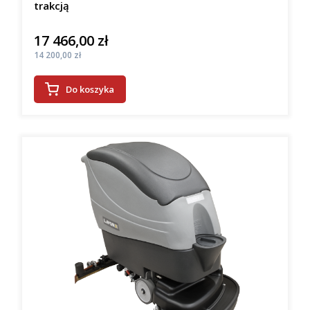
trakcją
17 466,00 zł
Cena
Cena
14 200,00 zł
Do koszyka