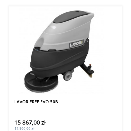
LAVOR FREE EVO 50B
15 867,00 zł
Cena
Cena
12 900,00 zł