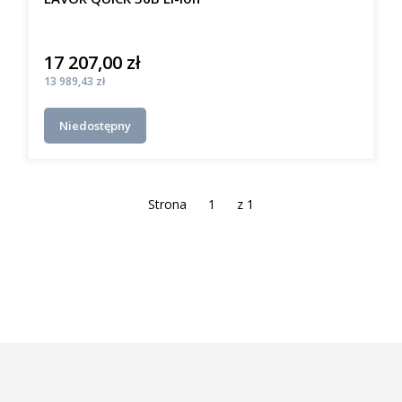
17 207,00 zł
Cena
Cena
13 989,43 zł
Niedostępny
Strona
z 1