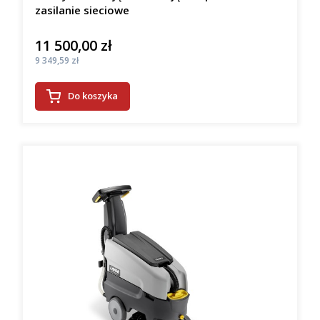
zasilanie sieciowe
11 500,00 zł
Cena
Cena
9 349,59 zł
Do koszyka