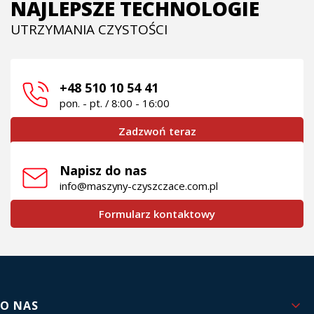
NAJLEPSZE TECHNOLOGIE
UTRZYMANIA CZYSTOŚCI
+48 510 10 54 41
pon. - pt. / 8:00 - 16:00
Zadzwoń teraz
Napisz do nas
info@maszyny-czyszczace.com.pl
Formularz kontaktowy
Linki w stopce
O NAS