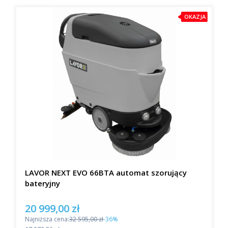
OKAZJA
LAVOR NEXT EVO 66BTA automat szorujący
bateryjny
20 999,00 zł
Cena promocyjna
Najniższa cena:
32 595,00 zł
-36%