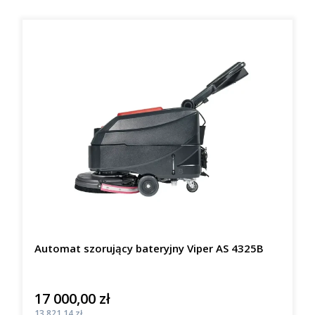
Automat szorujący bateryjny Viper AS 4325B
17 000,00 zł
Cena
Cena
13 821,14 zł