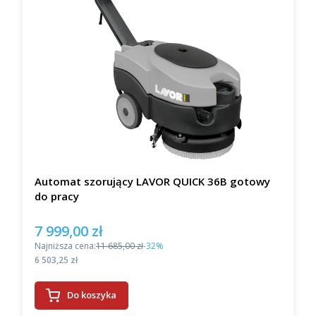
Automat szorujący LAVOR QUICK 36B gotowy
do pracy
7 999,00 zł
Cena promocyjna
Najniższa cena:
11 685,00 zł
-32%
Cena
6 503,25 zł
Do koszyka