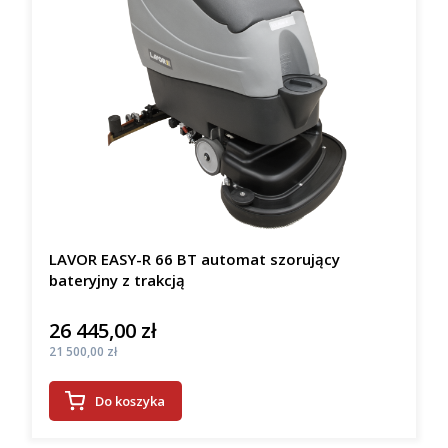
LAVOR EASY-R 66 BT automat szorujący
bateryjny z trakcją
26 445,00 zł
Cena
Cena
21 500,00 zł
Do koszyka