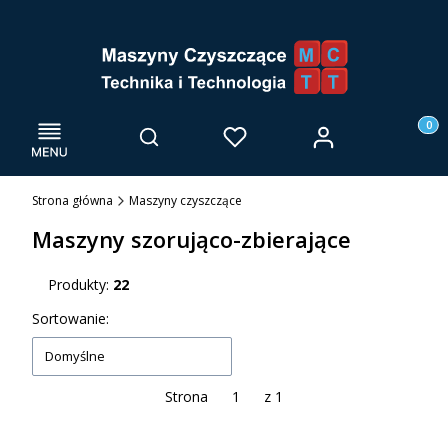
Menu
Otwórz wyszukiwarkę
Produk
Zaloguj się
Szukaj
Ulubione
Kosz
Strona główna
Maszyny czyszczące
Maszyny szorująco-zbierające
Produkty:
22
Lista produktów
Sortowanie:
Domyślne
Strona
z 1