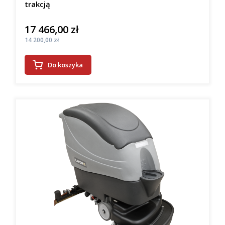
trakcją
17 466,00 zł
Cena
Cena
14 200,00 zł
Do koszyka