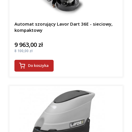
Automat szorujący Lavor Dart 36E - sieciowy,
kompaktowy
9 963,00 zł
Cena
Cena
8 100,00 zł
Do koszyka