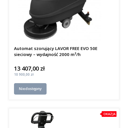
Automat szorujący LAVOR FREE EVO 50E
sieciowy – wydajność 2000 m²/h
13 407,00 zł
Cena
Cena
10 900,00 zł
Niedostępny
OKAZJA