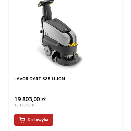
LAVOR DART 38B LI-ION
19 803,00 zł
Cena
Cena
16 100,00 zł
Do koszyka