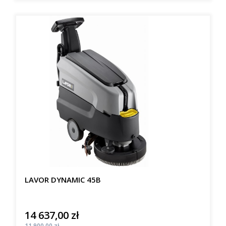
LAVOR DYNAMIC 45B
14 637,00 zł
Cena
Cena
11 900,00 zł