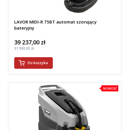
LAVOR MIDI-R 75BT automat szorujący
bateryjny
39 237,00 zł
Cena
Cena
31 900,00 zł
Do koszyka
NOWOŚĆ