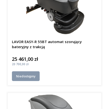
LAVOR EASY-R 55BT automat szorujący
bateryjny z trakcją
25 461,00 zł
Cena
Cena
20 700,00 zł
Niedostępny