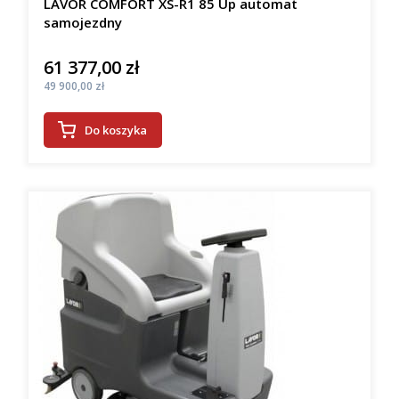
LAVOR COMFORT XS-R1 85 Up automat
samojezdny
61 377,00 zł
Cena
Cena
49 900,00 zł
Do koszyka