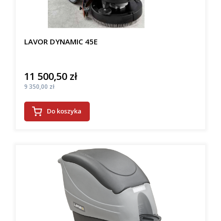
LAVOR DYNAMIC 45E
11 500,50 zł
Cena
Cena
9 350,00 zł
Do koszyka