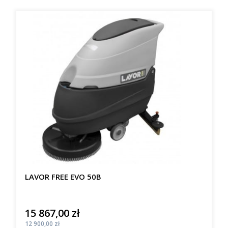
LAVOR FREE EVO 50B
15 867,00 zł
Cena
Cena
12 900,00 zł