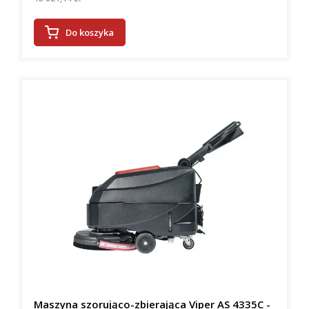
Do koszyka
Maszyna szorująco-zbierająca Viper AS 4335C -