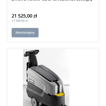
21 525,00 zł
Cena
Cena
17 500,00 zł
Niedostępny