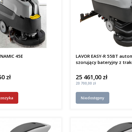
NAMIC 45E
LAVOR EASY-R 55BT auto
szorujący bateryjny z trak
50 zł
25 461,00 zł
Cena
Cena
20 700,00 zł
koszyka
Niedostępny