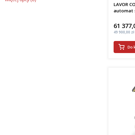
LAVOR CO
automat 
61 377,
Cena
Cena
49 900,00 zł
Do 