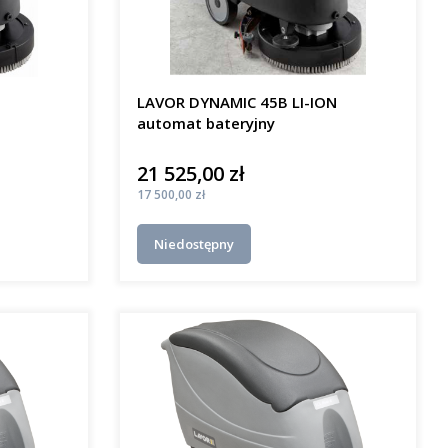
LAVOR DYNAMIC 45B LI-ION
automat bateryjny
21 525,00 zł
Cena
Cena
17 500,00 zł
Niedostępny