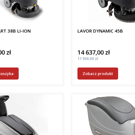
RT 38B LI-ION
LAVOR DYNAMIC 45B
00 zł
14 637,00 zł
Cena
Cena
11 900,00 zł
koszyka
Zobacz produkt