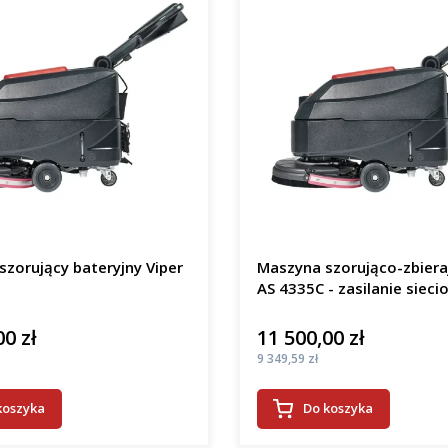
zorujący bateryjny Viper
Maszyna szorująco-zbiera
AS 4335C - zasilanie sieci
00 zł
11 500,00 zł
Cena
Cena
9 349,59 zł
koszyka
Do koszyka