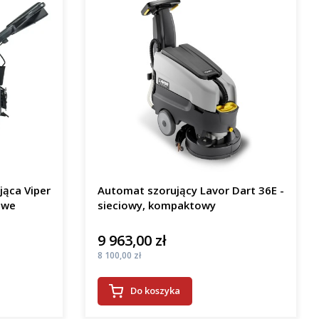
jąca Viper
Automat szorujący Lavor Dart 36E -
owe
sieciowy, kompaktowy
9 963,00 zł
Cena
Cena
8 100,00 zł
Do koszyka