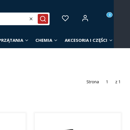
Produkty w ko
Zaloguj się
Ulubione
Koszyk
Wyczyść
Szukaj
PRZĄTANIA
CHEMIA
AKCESORIA I CZĘŚCI
Strona
z 1