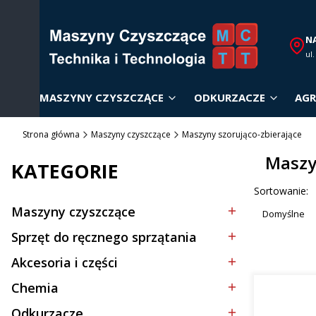
N
ul
MASZYNY CZYSZCZĄCE
ODKURZACZE
AGR
Strona główna
Maszyny czyszczące
Maszyny szorująco-zbierające
Maszy
KATEGORIE
Lista p
Sortowanie:
Maszyny czyszczące
Domyślne
Kategoria - Maszyny czyszczące
Sprzęt do ręcznego sprzątania
Kategoria - Sprzęt do ręcznego sprzątania
Akcesoria i części
Kategoria - Akcesoria i części
Chemia
Kategoria - Chemia
Odkurzacze