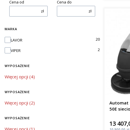
Cena od
Cena do
zł
zł
MARKA
Marka
20
LAVOR
2
VIPER
WYPOSAŻENIE
wyposażenie
Więcej opcji (4)
WYPOSAŻENIE
wyposażenie
Więcej opcji (2)
Automat 
50E sieci
m²/h
WYPOSAŻENIE
13 407,
Cena
wyposażenie
Więcej opcji (1)
Cena
10 900,00 zł