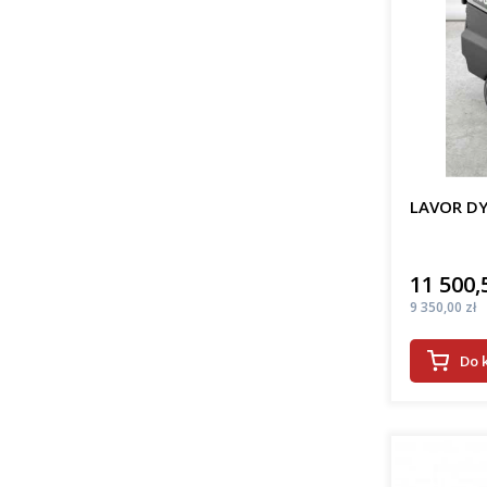
LAVOR DY
11 500,
Cena
Cena
9 350,00 zł
Do 