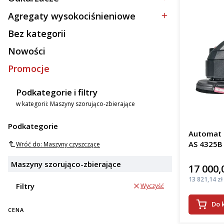
Kategoria - Odkurzacze
Agregaty wysokociśnieniowe
Kategoria - Agregaty wysokociśnieniowe
Bez kategorii
Kategoria - Bez kategorii
Nowości
Promocje
Podkategorie i filtry
w kategorii: Maszyny szorująco-zbierające
Podkategorie
Automat s
AS 4325B
Wróć do: Maszyny czyszczące
Maszyny szorująco-zbierające
17 000,
Cena
Cena
13 821,14 zł
Filtry
Wyczyść
Do 
CENA