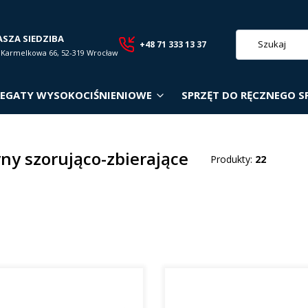
ASZA SIEDZIBA
+48 71 333 13 37
. Karmelkowa 66, 52-319 Wrocław
EGATY WYSOKOCIŚNIENIOWE
SPRZĘT DO RĘCZNEGO S
ny szorująco-zbierające
Produkty:
22
roduktów