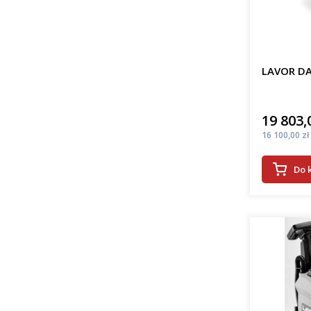
LAVOR DA
19 803,
Cena
Cena
16 100,00 zł
Do 