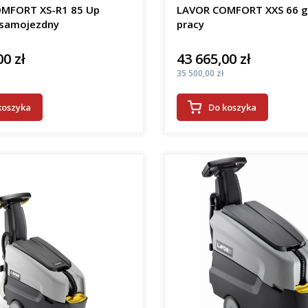
MFORT XS-R1 85 Up
LAVOR COMFORT XXS 66 
samojezdny
pracy
00 zł
43 665,00 zł
Cena
Cena
35 500,00 zł
koszyka
Do koszyka