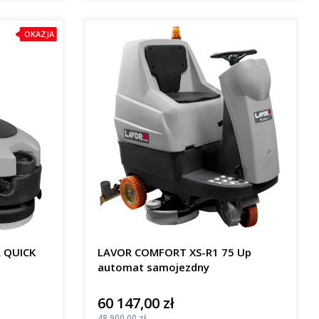
OKAZJA
R QUICK
LAVOR COMFORT XS-R1 75 Up
automat samojezdny
60 147,00 zł
Cena
Cena
48 900,00 zł