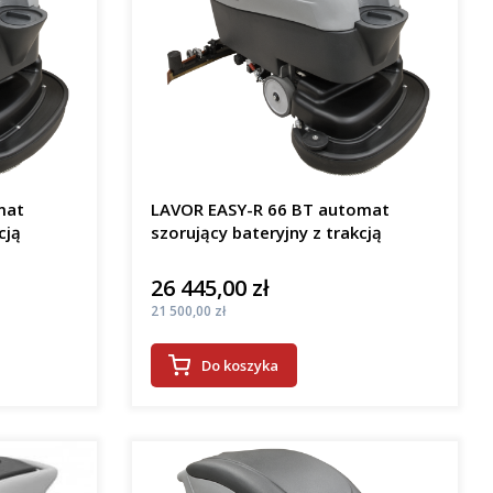
mat
LAVOR EASY-R 66 BT automat
cją
szorujący bateryjny z trakcją
26 445,00 zł
Cena
Cena
21 500,00 zł
Do koszyka