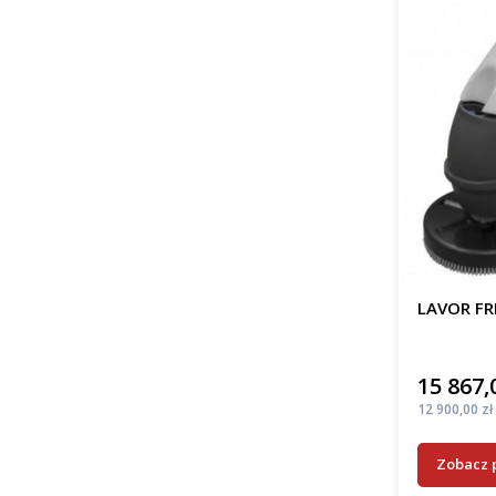
LAVOR FR
15 867,
Cena
Cena
12 900,00 zł
Zobacz 