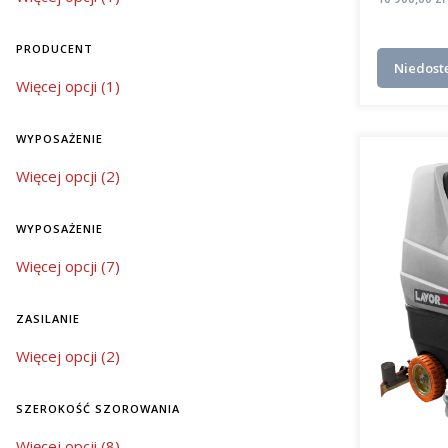
PRODUCENT
Niedost
Producent
Więcej opcji (1)
WYPOSAŻENIE
wyposażenie
Więcej opcji (2)
WYPOSAŻENIE
wyposażenie
Więcej opcji (7)
ZASILANIE
zasilanie
Więcej opcji (2)
SZEROKOŚĆ SZOROWANIA
szerokość szorowania
Więcej opcji (8)