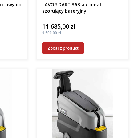
gotowy do
LAVOR DART 36B automat
szorujący bateryjny
11 685,00 zł
Cena
Cena
9 500,00 zł
Zobacz produkt