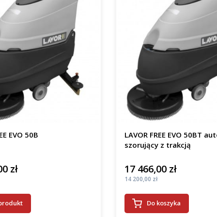
EE EVO 50B
LAVOR FREE EVO 50BT au
szorujący z trakcją
00 zł
17 466,00 zł
Cena
Cena
14 200,00 zł
produkt
Do koszyka