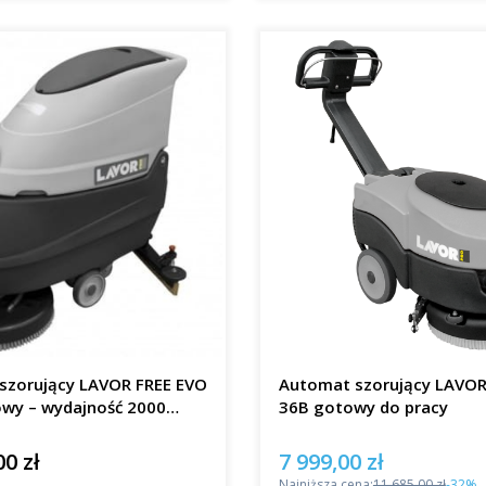
szorujący LAVOR FREE EVO
Automat szorujący LAVO
owy – wydajność 2000
36B gotowy do pracy
00 zł
7 999,00 zł
Cena promocyjna
Najniższa cena:
11 685,00 zł
-32%