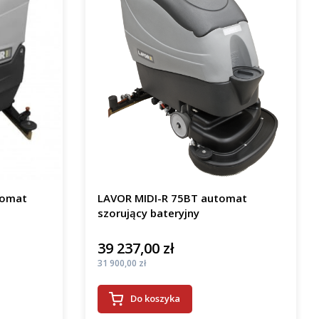
tomat
LAVOR MIDI-R 75BT automat
szorujący bateryjny
39 237,00 zł
Cena
Cena
31 900,00 zł
Do koszyka