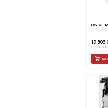
LAVOR DA
19 803,
Cena
Cena
16 100,00 zł
Do 