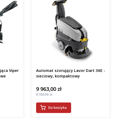
jąca Viper
Automat szorujący Lavor Dart 36E -
owe
sieciowy, kompaktowy
9 963,00 zł
Cena
Cena
8 100,00 zł
Do koszyka