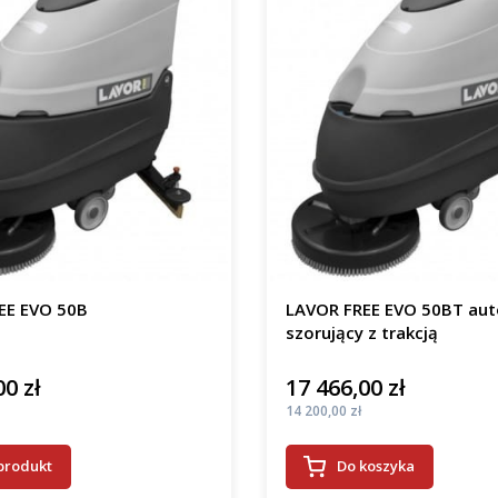
EE EVO 50B
LAVOR FREE EVO 50BT au
szorujący z trakcją
00 zł
17 466,00 zł
Cena
Cena
14 200,00 zł
produkt
Do koszyka