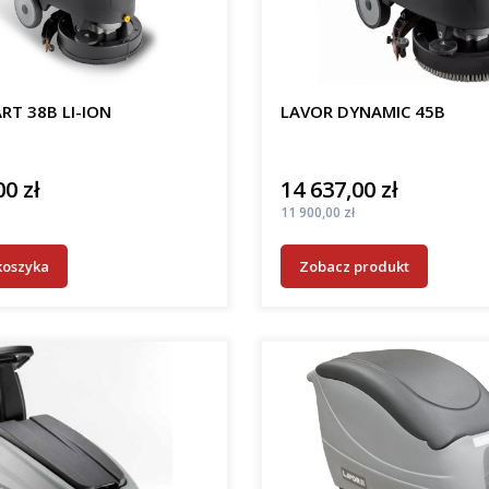
RT 38B LI-ION
LAVOR DYNAMIC 45B
00 zł
14 637,00 zł
Cena
Cena
11 900,00 zł
koszyka
Zobacz produkt