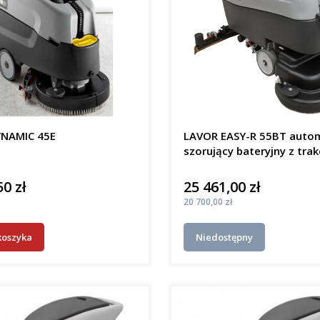
NAMIC 45E
LAVOR EASY-R 55BT auto
szorujący bateryjny z trak
50 zł
25 461,00 zł
Cena
Cena
20 700,00 zł
koszyka
Niedostępny