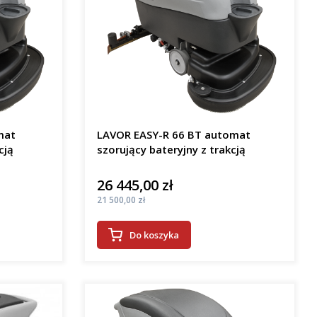
mat
LAVOR EASY-R 66 BT automat
cją
szorujący bateryjny z trakcją
26 445,00 zł
Cena
Cena
21 500,00 zł
Do koszyka