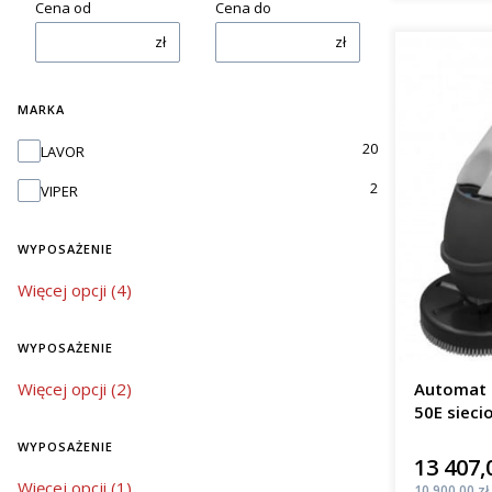
Cena od
Cena do
zł
zł
MARKA
Marka
20
LAVOR
2
VIPER
WYPOSAŻENIE
wyposażenie
Więcej opcji (4)
WYPOSAŻENIE
wyposażenie
Więcej opcji (2)
Automat 
50E sieci
m²/h
WYPOSAŻENIE
13 407,
Cena
wyposażenie
Więcej opcji (1)
Cena
10 900,00 zł