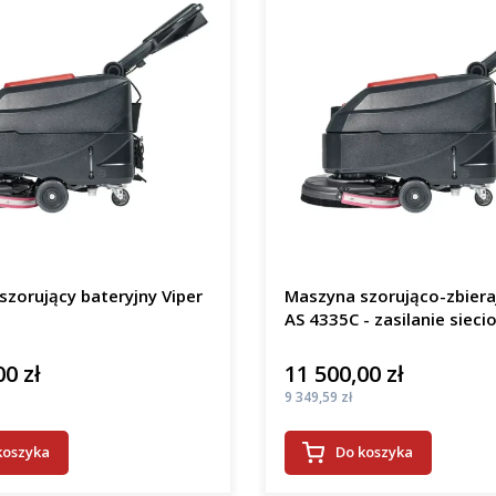
zorujący bateryjny Viper
Maszyna szorująco-zbiera
AS 4335C - zasilanie sieci
00 zł
11 500,00 zł
Cena
Cena
9 349,59 zł
koszyka
Do koszyka