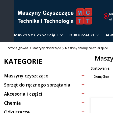
N
ul
MASZYNY CZYSZCZĄCE
ODKURZACZE
AGR
Strona główna
Maszyny czyszczące
Maszyny szorująco-zbierające
Maszy
KATEGORIE
Lista p
Sortowanie:
Maszyny czyszczące
Domyślne
Kategoria - Maszyny czyszczące
Sprzęt do ręcznego sprzątania
Kategoria - Sprzęt do ręcznego sprzątania
Akcesoria i części
Kategoria - Akcesoria i części
Chemia
Kategoria - Chemia
Odkurzacze