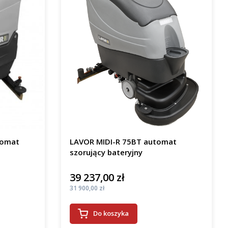
tomat
LAVOR MIDI-R 75BT automat
szorujący bateryjny
39 237,00 zł
Cena
Cena
31 900,00 zł
Do koszyka