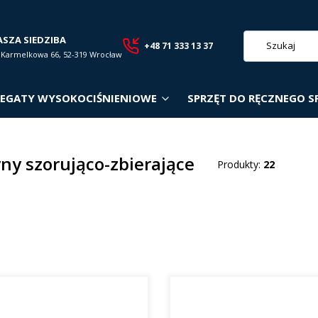
ASZA SIEDZIBA
+48 71 333 13 37
. Karmelkowa 66, 52-319 Wrocław
EGATY WYSOKOCIŚNIENIOWE
SPRZĘT DO RĘCZNEGO S
ny szorująco-zbierające
Produkty:
22
roduktów