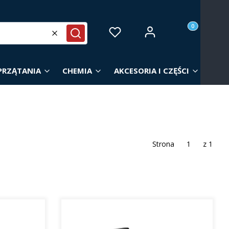
Produkty w ko
Zaloguj się
Ulubione
Koszyk
Wyczyść
Szukaj
PRZĄTANIA
CHEMIA
AKCESORIA I CZĘŚCI
Strona
z 1