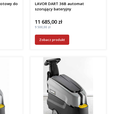
gotowy do
LAVOR DART 36B automat
szorujący bateryjny
11 685,00 zł
Cena
Cena
9 500,00 zł
Zobacz produkt