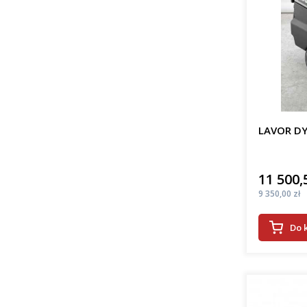
LAVOR DY
11 500,
Cena
Cena
9 350,00 zł
Do 