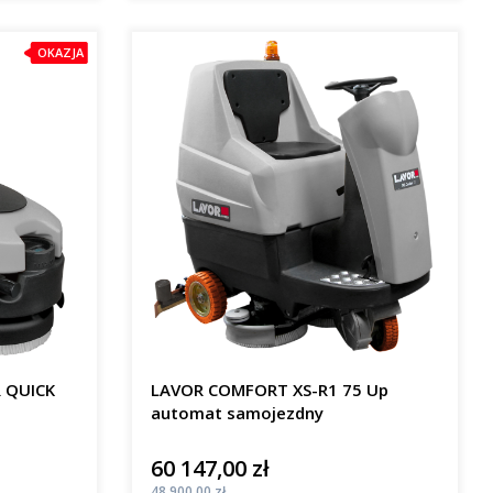
OKAZJA
R QUICK
LAVOR COMFORT XS-R1 75 Up
automat samojezdny
60 147,00 zł
Cena
Cena
48 900,00 zł