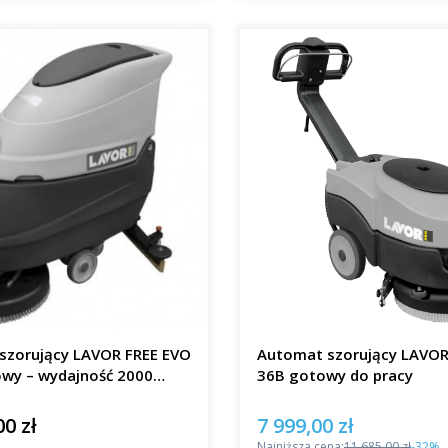
szorujący LAVOR FREE EVO
Automat szorujący LAVO
owy – wydajność 2000
36B gotowy do pracy
00 zł
7 999,00 zł
Cena promocyjna
Najniższa cena:
11 685,00 zł
-32%