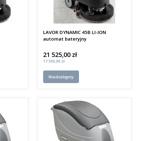
LAVOR DYNAMIC 45B LI-ION
automat bateryjny
21 525,00 zł
Cena
Cena
17 500,00 zł
Niedostępny