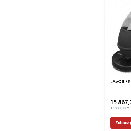
LAVOR FR
15 867,
Cena
Cena
12 900,00 zł
Zobacz 