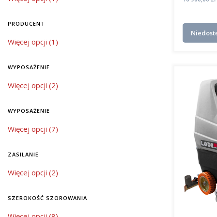
PRODUCENT
Niedost
Producent
Więcej opcji (1)
WYPOSAŻENIE
wyposażenie
Więcej opcji (2)
WYPOSAŻENIE
wyposażenie
Więcej opcji (7)
ZASILANIE
zasilanie
Więcej opcji (2)
SZEROKOŚĆ SZOROWANIA
szerokość szorowania
Więcej opcji (8)