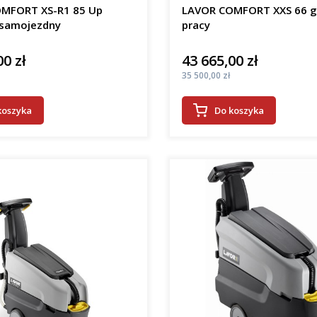
MFORT XS-R1 85 Up
LAVOR COMFORT XXS 66 
samojezdny
pracy
00 zł
43 665,00 zł
Cena
Cena
35 500,00 zł
koszyka
Do koszyka