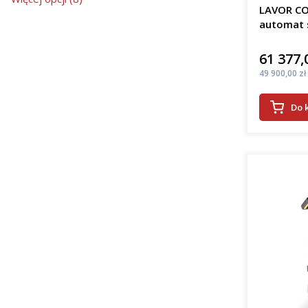
LAVOR CO
automat 
61 377,
Cena
Cena
49 900,00 zł
Do 