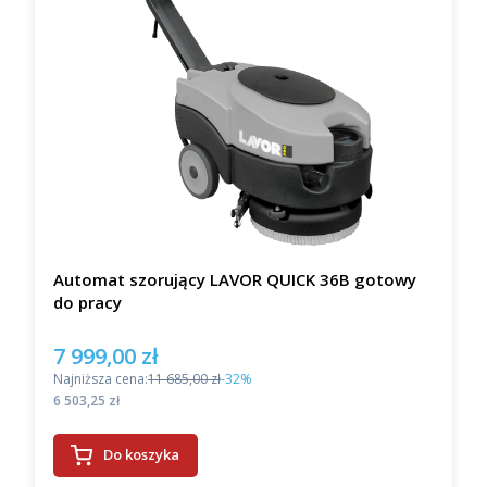
Automat szorujący LAVOR QUICK 36B gotowy
do pracy
7 999,00 zł
Cena promocyjna
Najniższa cena:
11 685,00 zł
-32%
Cena
6 503,25 zł
Do koszyka