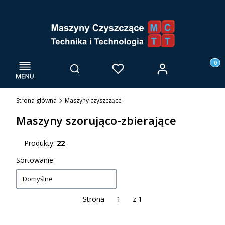
Menu
Otwórz wyszukiwarkę
Produk
Zaloguj się
Szukaj
Ulubione
Kosz
Strona główna
Maszyny czyszczące
Maszyny szorująco-zbierające
Produkty:
22
Lista produktów
Sortowanie:
Domyślne
Strona
z 1