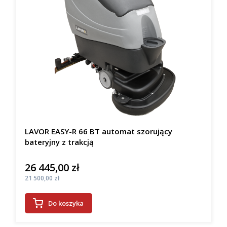
LAVOR EASY-R 66 BT automat szorujący
bateryjny z trakcją
26 445,00 zł
Cena
Cena
21 500,00 zł
Do koszyka