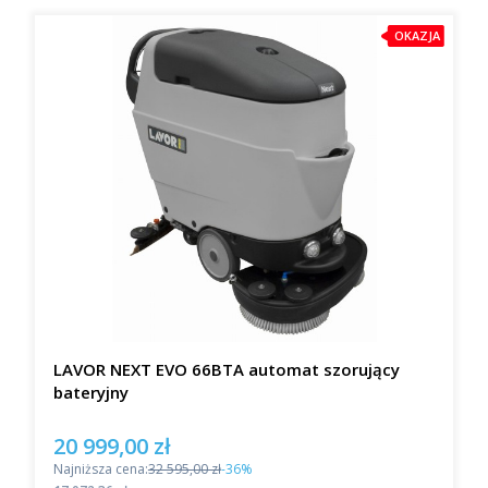
OKAZJA
LAVOR NEXT EVO 66BTA automat szorujący
bateryjny
20 999,00 zł
Cena promocyjna
Najniższa cena:
32 595,00 zł
-36%