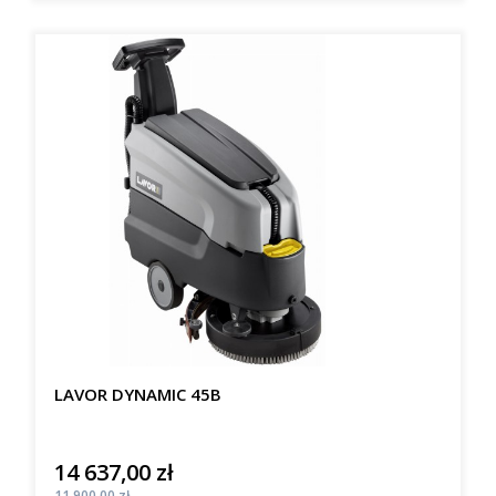
LAVOR DYNAMIC 45B
14 637,00 zł
Cena
Cena
11 900,00 zł