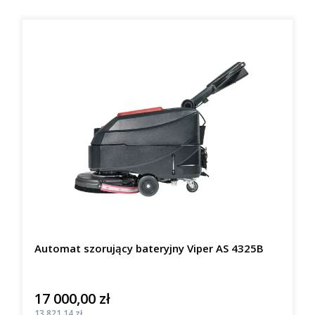
Automat szorujący bateryjny Viper AS 4325B
17 000,00 zł
Cena
Cena
13 821,14 zł