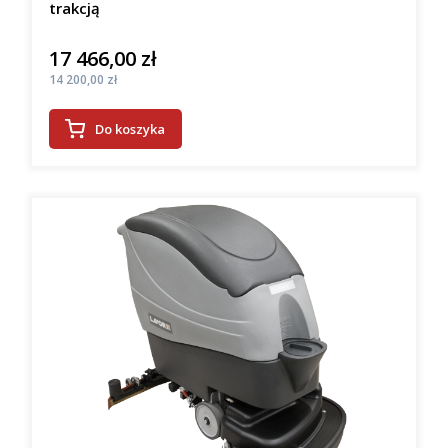
trakcją
17 466,00 zł
Cena
Cena
14 200,00 zł
Do koszyka