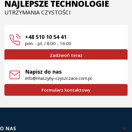
NAJLEPSZE TECHNOLOGIE
UTRZYMANIA CZYSTOŚCI
+48 510 10 54 41
pon. - pt. / 8:00 - 16:00
Zadzwoń teraz
Napisz do nas
info@maszyny-czyszczace.com.pl
Formularz kontaktowy
Linki w stopce
O NAS