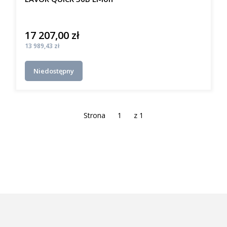
17 207,00 zł
Cena
Cena
13 989,43 zł
Niedostępny
Strona
z 1