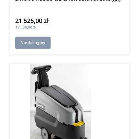
21 525,00 zł
Cena
Cena
17 500,00 zł
Niedostępny