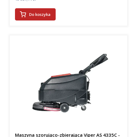
Do koszyka
Maszyna szorująco-zbierająca Viper AS 4335C -