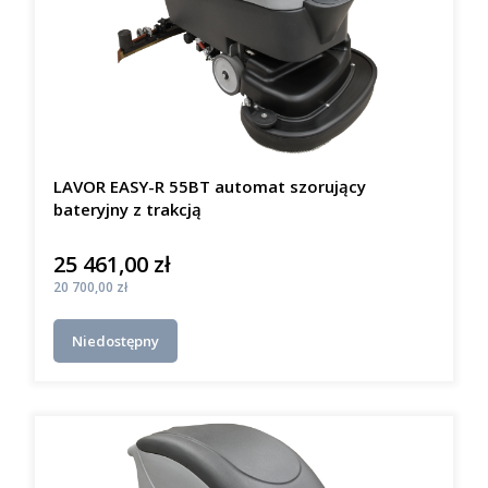
LAVOR EASY-R 55BT automat szorujący
bateryjny z trakcją
25 461,00 zł
Cena
Cena
20 700,00 zł
Niedostępny