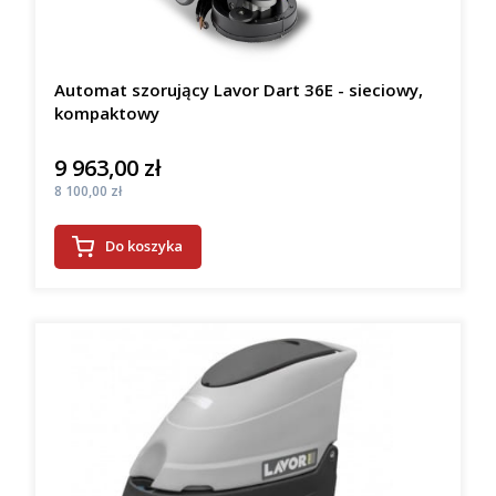
Automat szorujący Lavor Dart 36E - sieciowy,
kompaktowy
9 963,00 zł
Cena
Cena
8 100,00 zł
Do koszyka