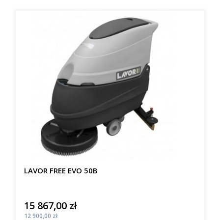
LAVOR FREE EVO 50B
15 867,00 zł
Cena
Cena
12 900,00 zł