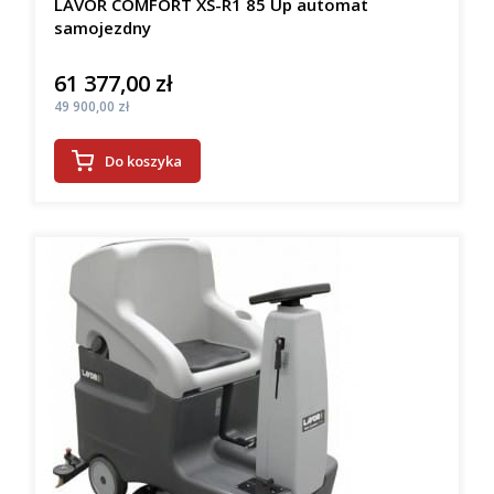
LAVOR COMFORT XS-R1 85 Up automat
samojezdny
61 377,00 zł
Cena
Cena
49 900,00 zł
Do koszyka