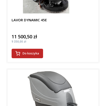
LAVOR DYNAMIC 45E
11 500,50 zł
Cena
Cena
9 350,00 zł
Do koszyka