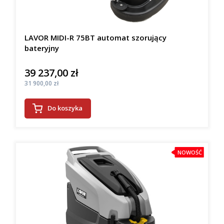
LAVOR MIDI-R 75BT automat szorujący
bateryjny
39 237,00 zł
Cena
Cena
31 900,00 zł
Do koszyka
NOWOŚĆ