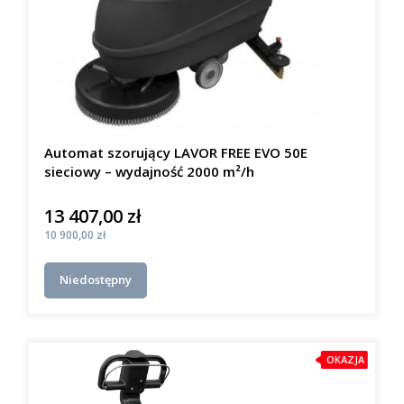
Automat szorujący LAVOR FREE EVO 50E
sieciowy – wydajność 2000 m²/h
13 407,00 zł
Cena
Cena
10 900,00 zł
Niedostępny
OKAZJA