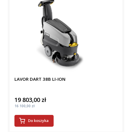
LAVOR DART 38B LI-ION
19 803,00 zł
Cena
Cena
16 100,00 zł
Do koszyka