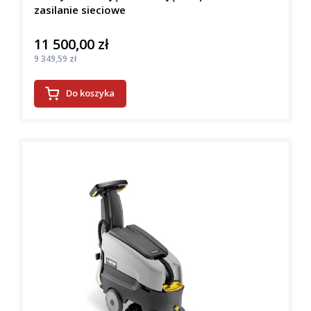
zasilanie sieciowe
11 500,00 zł
Cena
Cena
9 349,59 zł
Do koszyka