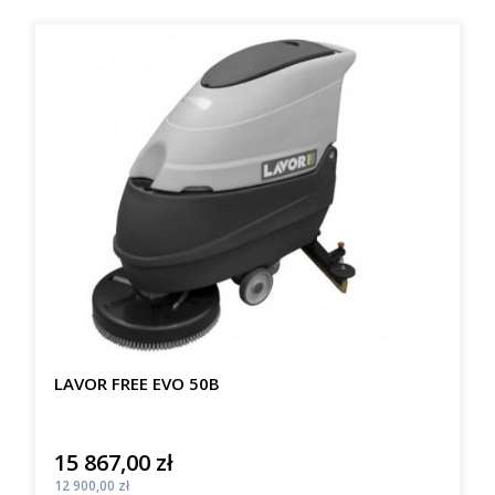
LAVOR FREE EVO 50B
15 867,00 zł
Cena
Cena
12 900,00 zł