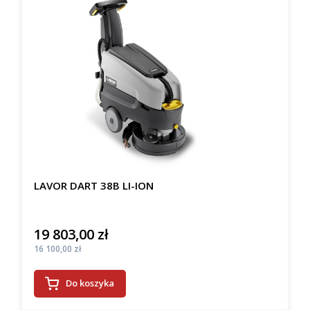
LAVOR DART 38B LI-ION
19 803,00 zł
Cena
Cena
16 100,00 zł
Do koszyka