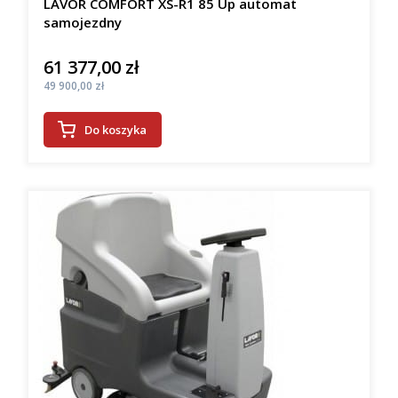
LAVOR COMFORT XS-R1 85 Up automat
samojezdny
61 377,00 zł
Cena
Cena
49 900,00 zł
Do koszyka