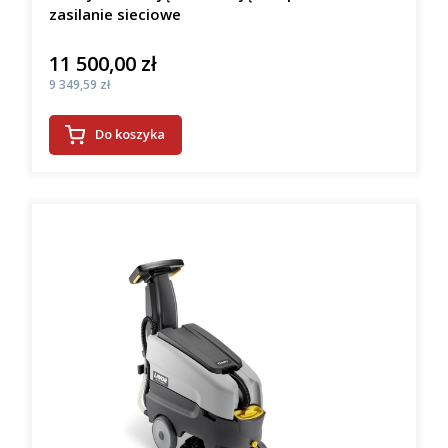
zasilanie sieciowe
11 500,00 zł
Cena
Cena
9 349,59 zł
Do koszyka