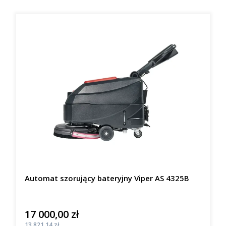
Automat szorujący bateryjny Viper AS 4325B
17 000,00 zł
Cena
Cena
13 821,14 zł