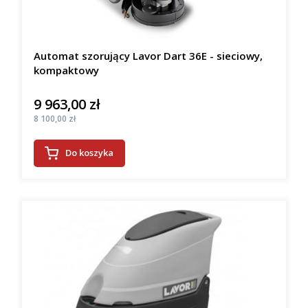
Automat szorujący Lavor Dart 36E - sieciowy,
kompaktowy
9 963,00 zł
Cena
Cena
8 100,00 zł
Do koszyka