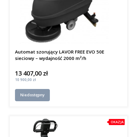
Automat szorujący LAVOR FREE EVO 50E
sieciowy – wydajność 2000 m²/h
13 407,00 zł
Cena
Cena
10 900,00 zł
Niedostępny
OKAZJA