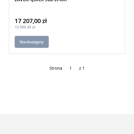
17 207,00 zł
Cena
Cena
13 989,43 zł
Niedostępny
Strona
z 1