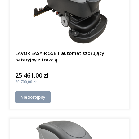
LAVOR EASY-R 55BT automat szorujący
bateryjny z trakcją
25 461,00 zł
Cena
Cena
20 700,00 zł
Niedostępny