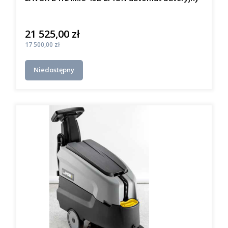
21 525,00 zł
Cena
Cena
17 500,00 zł
Niedostępny