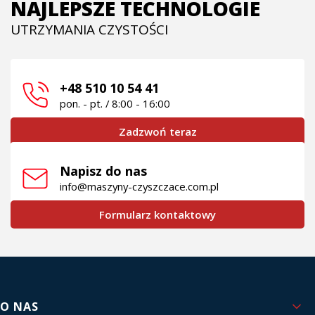
NAJLEPSZE TECHNOLOGIE
UTRZYMANIA CZYSTOŚCI
+48 510 10 54 41
pon. - pt. / 8:00 - 16:00
Zadzwoń teraz
Napisz do nas
info@maszyny-czyszczace.com.pl
Formularz kontaktowy
Linki w stopce
O NAS