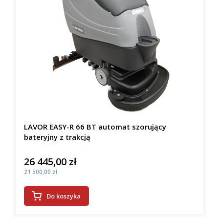
LAVOR EASY-R 66 BT automat szorujący
bateryjny z trakcją
26 445,00 zł
Cena
Cena
21 500,00 zł
Do koszyka