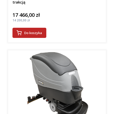
trakcją
17 466,00 zł
Cena
Cena
14 200,00 zł
Do koszyka