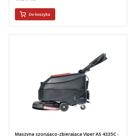
Do koszyka
Maszyna szorująco-zbierająca Viper AS 4335C -