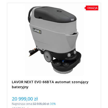
OKAZJA
LAVOR NEXT EVO 66BTA automat szorujący
bateryjny
20 999,00 zł
Cena promocyjna
Najniższa cena:
32 595,00 zł
-36%