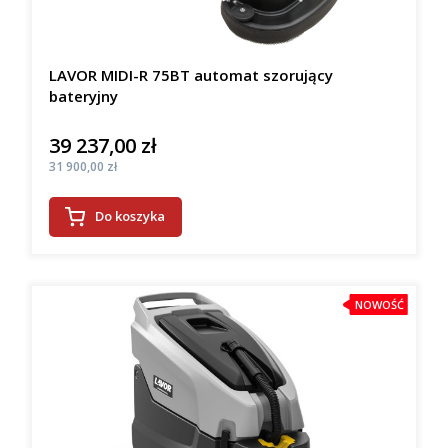
LAVOR MIDI-R 75BT automat szorujący
bateryjny
39 237,00 zł
Cena
Cena
31 900,00 zł
Do koszyka
NOWOŚĆ