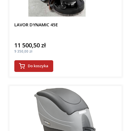
LAVOR DYNAMIC 45E
11 500,50 zł
Cena
Cena
9 350,00 zł
Do koszyka