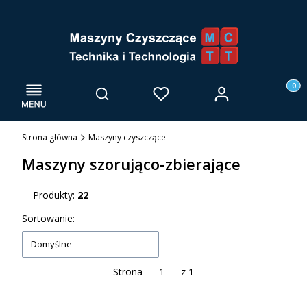
Menu
Otwórz wyszukiwarkę
Produk
Zaloguj się
Szukaj
Ulubione
Kosz
Strona główna
Maszyny czyszczące
Maszyny szorująco-zbierające
Produkty:
22
Lista produktów
Sortowanie:
Domyślne
Strona
z 1