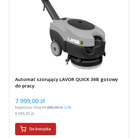
Automat szorujący LAVOR QUICK 36B gotowy
do pracy
7 999,00 zł
Cena promocyjna
Najniższa cena:
11 685,00 zł
-32%
Cena
6 503,25 zł
Do koszyka