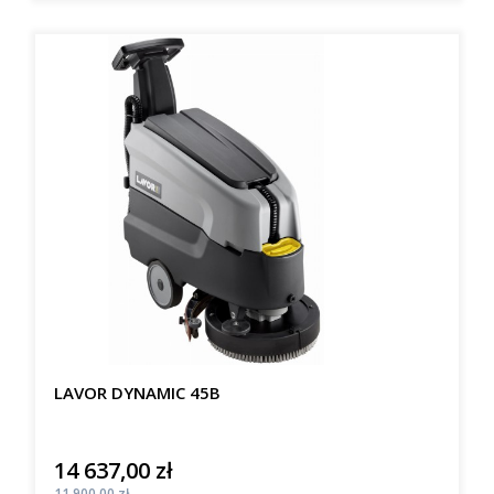
LAVOR DYNAMIC 45B
14 637,00 zł
Cena
Cena
11 900,00 zł