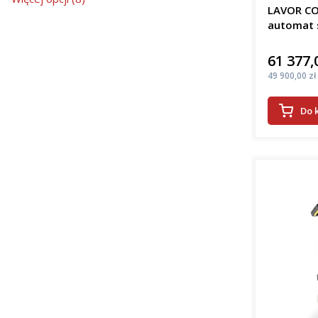
LAVOR CO
automat 
61 377,
Cena
Cena
49 900,00 zł
Do 