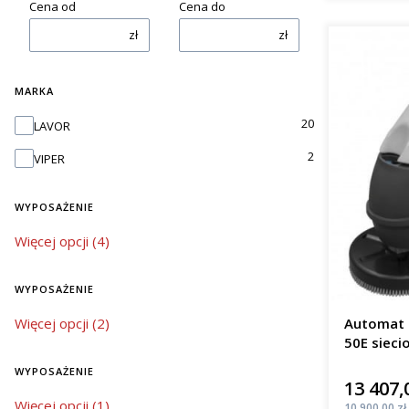
Cena od
Cena do
zł
zł
MARKA
Marka
20
LAVOR
2
VIPER
WYPOSAŻENIE
wyposażenie
Więcej opcji (4)
WYPOSAŻENIE
wyposażenie
Więcej opcji (2)
Automat 
50E sieci
m²/h
WYPOSAŻENIE
13 407,
Cena
wyposażenie
Więcej opcji (1)
Cena
10 900,00 zł