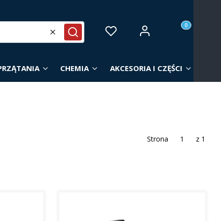
Produkty w ko
Zaloguj się
Ulubione
Koszyk
Wyczyść
Szukaj
PRZĄTANIA
CHEMIA
AKCESORIA I CZĘŚCI
Strona
z 1