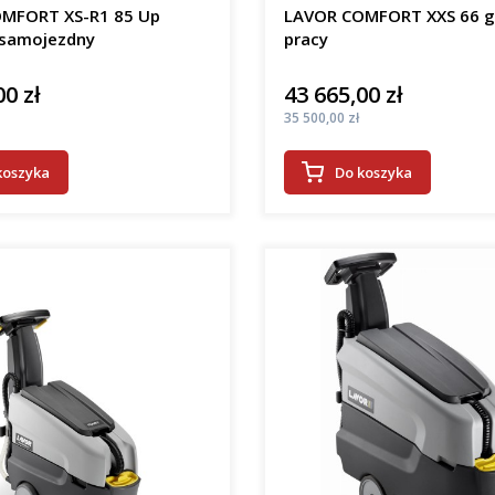
MFORT XS-R1 85 Up
LAVOR COMFORT XXS 66 
samojezdny
pracy
00 zł
43 665,00 zł
Cena
Cena
35 500,00 zł
koszyka
Do koszyka