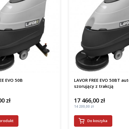
EE EVO 50B
LAVOR FREE EVO 50BT au
szorujący z trakcją
00 zł
17 466,00 zł
Cena
Cena
14 200,00 zł
produkt
Do koszyka