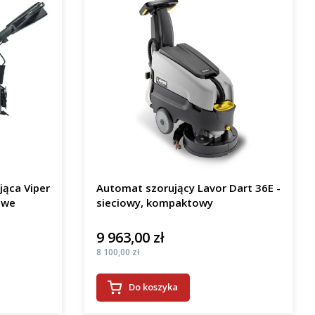
jąca Viper
Automat szorujący Lavor Dart 36E -
owe
sieciowy, kompaktowy
9 963,00 zł
Cena
Cena
8 100,00 zł
Do koszyka