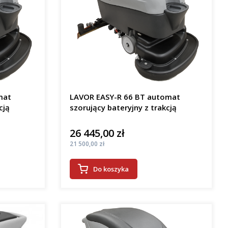
mat
LAVOR EASY-R 66 BT automat
cją
szorujący bateryjny z trakcją
26 445,00 zł
Cena
Cena
21 500,00 zł
Do koszyka