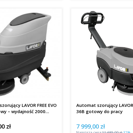
szorujący LAVOR FREE EVO
Automat szorujący LAVO
owy – wydajność 2000
36B gotowy do pracy
00 zł
7 999,00 zł
Cena promocyjna
Najniższa cena:
11 685,00 zł
-32%