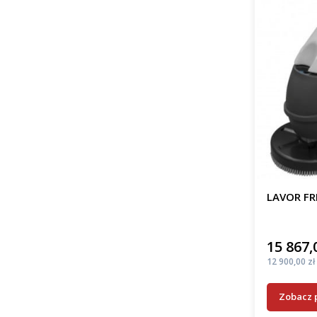
LAVOR FR
15 867,
Cena
Cena
12 900,00 zł
Zobacz 