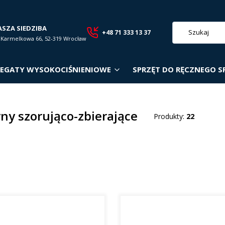
ASZA SIEDZIBA
+48 71 333 13 37
. Karmelkowa 66, 52-319 Wrocław
EGATY WYSOKOCIŚNIENIOWE
SPRZĘT DO RĘCZNEGO S
ny szorująco-zbierające
Produkty:
22
roduktów