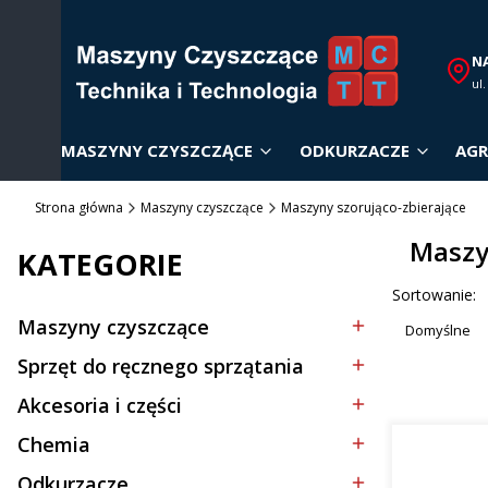
N
ul
MASZYNY CZYSZCZĄCE
ODKURZACZE
AGR
Strona główna
Maszyny czyszczące
Maszyny szorująco-zbierające
Maszy
KATEGORIE
Lista p
Sortowanie:
Maszyny czyszczące
Domyślne
Kategoria - Maszyny czyszczące
Sprzęt do ręcznego sprzątania
Kategoria - Sprzęt do ręcznego sprzątania
Akcesoria i części
Kategoria - Akcesoria i części
Chemia
Kategoria - Chemia
Odkurzacze