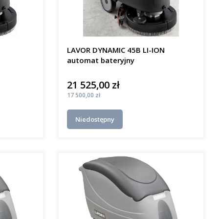
LAVOR DYNAMIC 45B LI-ION
automat bateryjny
21 525,00 zł
Cena
Cena
17 500,00 zł
Niedostępny