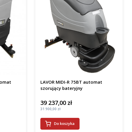
tomat
LAVOR MIDI-R 75BT automat
szorujący bateryjny
39 237,00 zł
Cena
Cena
31 900,00 zł
Do koszyka