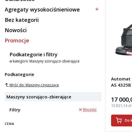
Kategoria - Odkurzacze
Agregaty wysokociśnieniowe
Kategoria - Agregaty wysokociśnieniowe
Bez kategorii
Kategoria - Bez kategorii
Nowości
Promocje
Podkategorie i filtry
w kategorii: Maszyny szorująco-zbierające
Podkategorie
Automat s
AS 4325B
Wróć do: Maszyny czyszczące
Maszyny szorująco-zbierające
17 000,
Cena
Cena
13 821,14 zł
Filtry
Wyczyść
Do 
CENA