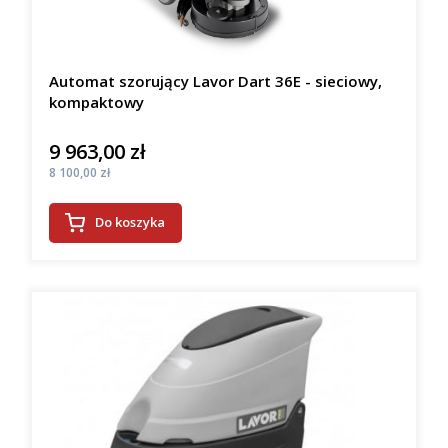
Automat szorujący Lavor Dart 36E - sieciowy,
kompaktowy
9 963,00 zł
Cena
Cena
8 100,00 zł
Do koszyka