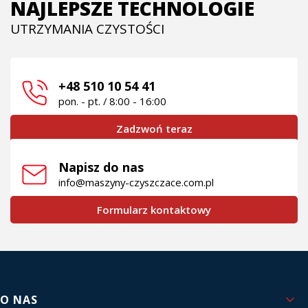
NAJLEPSZE TECHNOLOGIE
UTRZYMANIA CZYSTOŚCI
+48 510 10 54 41
pon. - pt. / 8:00 - 16:00
Zadzwoń teraz
Napisz do nas
info@maszyny-czyszczace.com.pl
Formularz kontaktowy
Linki w stopce
O NAS