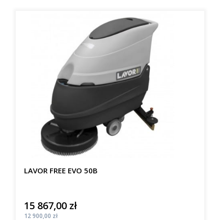
LAVOR FREE EVO 50B
15 867,00 zł
Cena
Cena
12 900,00 zł