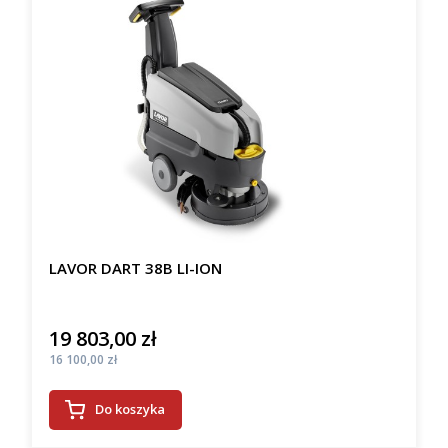
LAVOR DART 38B LI-ION
19 803,00 zł
Cena
Cena
16 100,00 zł
Do koszyka