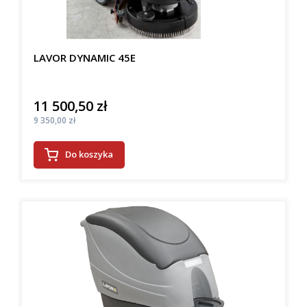
LAVOR DYNAMIC 45E
11 500,50 zł
Cena
Cena
9 350,00 zł
Do koszyka