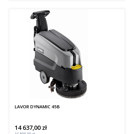
LAVOR DYNAMIC 45B
14 637,00 zł
Cena
Cena
11 900,00 zł