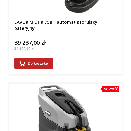
LAVOR MIDI-R 75BT automat szorujący
bateryjny
39 237,00 zł
Cena
Cena
31 900,00 zł
Do koszyka
NOWOŚĆ