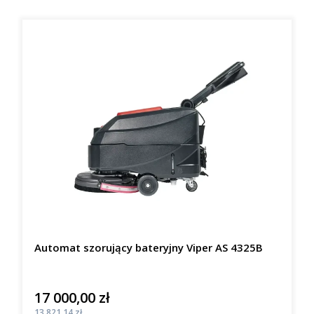
Automat szorujący bateryjny Viper AS 4325B
17 000,00 zł
Cena
Cena
13 821,14 zł