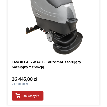
LAVOR EASY-R 66 BT automat szorujący
bateryjny z trakcją
26 445,00 zł
Cena
Cena
21 500,00 zł
Do koszyka