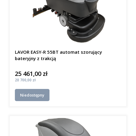
LAVOR EASY-R 55BT automat szorujący
bateryjny z trakcją
25 461,00 zł
Cena
Cena
20 700,00 zł
Niedostępny