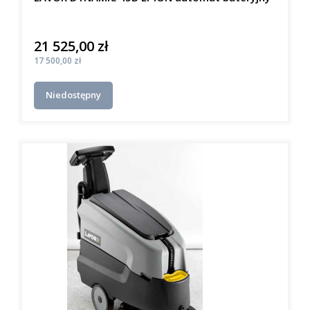
21 525,00 zł
Cena
Cena
17 500,00 zł
Niedostępny