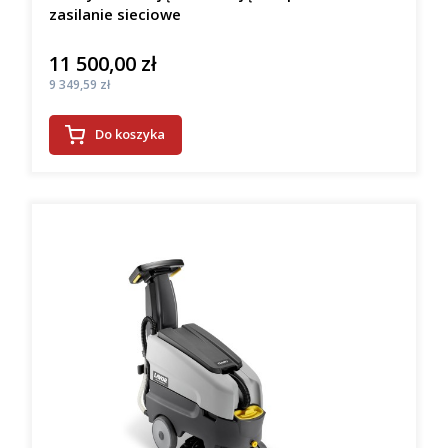
zasilanie sieciowe
11 500,00 zł
Cena
Cena
9 349,59 zł
Do koszyka