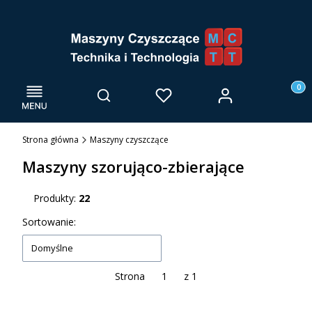
Menu
Otwórz wyszukiwarkę
Produk
Zaloguj się
Szukaj
Ulubione
Kosz
Strona główna
Maszyny czyszczące
Maszyny szorująco-zbierające
Produkty:
22
Lista produktów
Sortowanie:
Domyślne
Strona
z 1