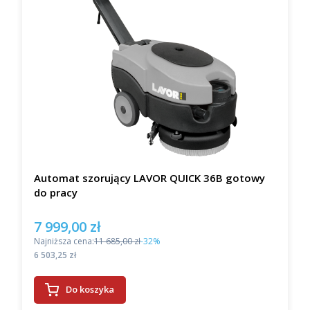
Automat szorujący LAVOR QUICK 36B gotowy
do pracy
7 999,00 zł
Cena promocyjna
Najniższa cena:
11 685,00 zł
-32%
Cena
6 503,25 zł
Do koszyka