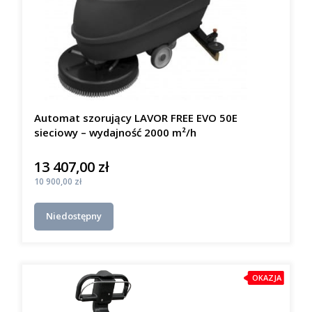
Automat szorujący LAVOR FREE EVO 50E
sieciowy – wydajność 2000 m²/h
13 407,00 zł
Cena
Cena
10 900,00 zł
Niedostępny
OKAZJA