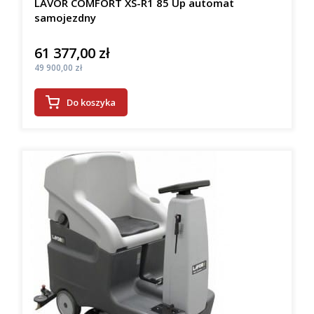
LAVOR COMFORT XS-R1 85 Up automat
samojezdny
61 377,00 zł
Cena
Cena
49 900,00 zł
Do koszyka