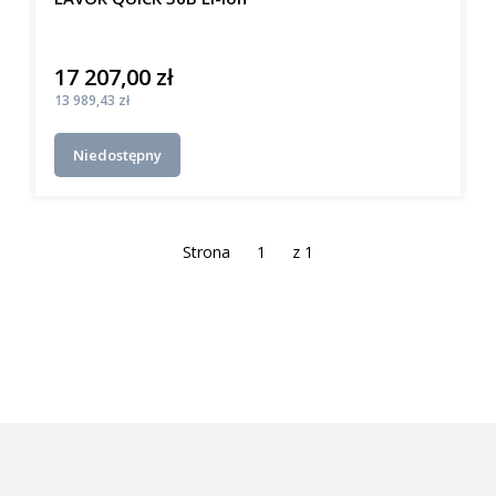
17 207,00 zł
Cena
Cena
13 989,43 zł
Niedostępny
Strona
z 1