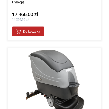
trakcją
17 466,00 zł
Cena
Cena
14 200,00 zł
Do koszyka