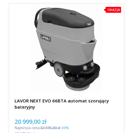
OKAZJA
LAVOR NEXT EVO 66BTA automat szorujący
bateryjny
20 999,00 zł
Cena promocyjna
Najniższa cena:
32 595,00 zł
-36%