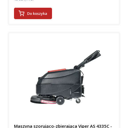
Do koszyka
Maszyna szorująco-zbierająca Viper AS 4335C -