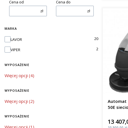
Cena od
Cena do
zł
zł
MARKA
Marka
20
LAVOR
2
VIPER
WYPOSAŻENIE
wyposażenie
Więcej opcji (4)
WYPOSAŻENIE
wyposażenie
Więcej opcji (2)
Automat 
50E sieci
m²/h
WYPOSAŻENIE
13 407,
Cena
wyposażenie
Więcej opcji (1)
Cena
10 900,00 zł