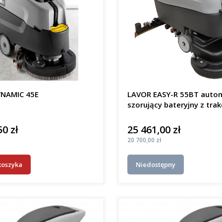
NAMIC 45E
LAVOR EASY-R 55BT auto
szorujący bateryjny z trak
50 zł
25 461,00 zł
Cena
Cena
20 700,00 zł
koszyka
Niedostępny