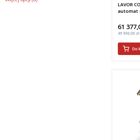
LAVOR CO
automat 
61 377,
Cena
Cena
49 900,00 zł
Do 