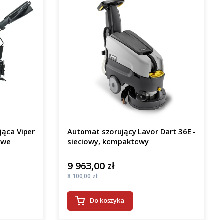
jąca Viper
Automat szorujący Lavor Dart 36E -
owe
sieciowy, kompaktowy
9 963,00 zł
Cena
Cena
8 100,00 zł
Do koszyka