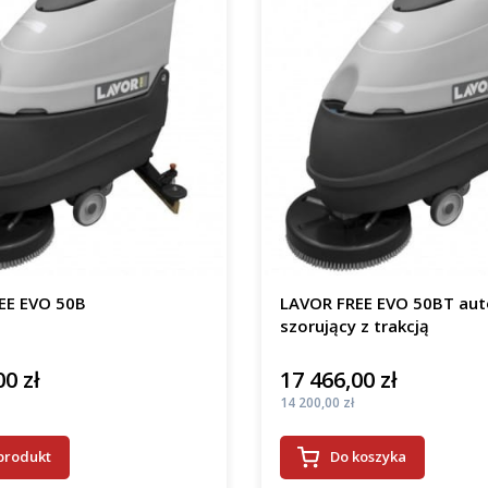
EE EVO 50B
LAVOR FREE EVO 50BT au
szorujący z trakcją
00 zł
17 466,00 zł
Cena
Cena
14 200,00 zł
produkt
Do koszyka