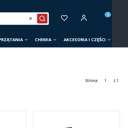
Produkty w ko
Zaloguj się
Ulubione
Koszyk
Wyczyść
Szukaj
PRZĄTANIA
CHEMIA
AKCESORIA I CZĘŚCI
Strona
z 1