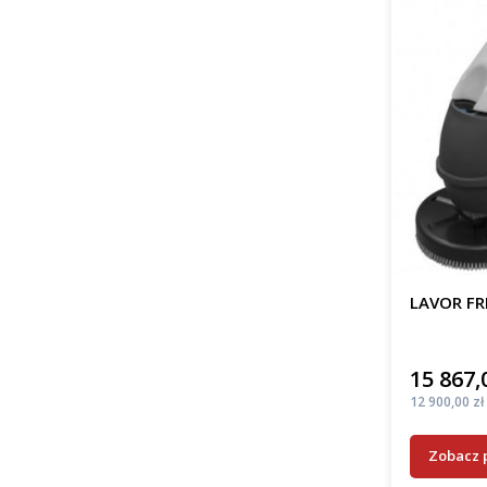
LAVOR FR
15 867,
Cena
Cena
12 900,00 zł
Zobacz 