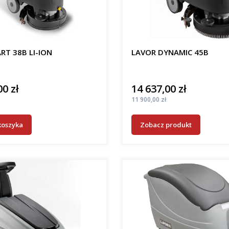
RT 38B LI-ION
LAVOR DYNAMIC 45B
00 zł
14 637,00 zł
Cena
Cena
11 900,00 zł
koszyka
Zobacz produkt