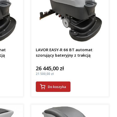
mat
LAVOR EASY-R 66 BT automat
cją
szorujący bateryjny z trakcją
26 445,00 zł
Cena
Cena
21 500,00 zł
Do koszyka