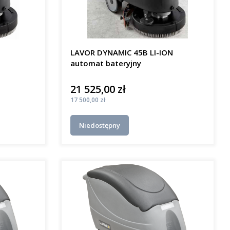
LAVOR DYNAMIC 45B LI-ION
automat bateryjny
21 525,00 zł
Cena
Cena
17 500,00 zł
Niedostępny