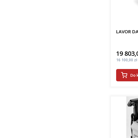
LAVOR DA
19 803,
Cena
Cena
16 100,00 zł
Do 