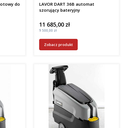
gotowy do
LAVOR DART 36B automat
szorujący bateryjny
11 685,00 zł
Cena
Cena
9 500,00 zł
Zobacz produkt