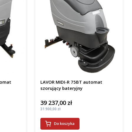
tomat
LAVOR MIDI-R 75BT automat
szorujący bateryjny
39 237,00 zł
Cena
Cena
31 900,00 zł
Do koszyka