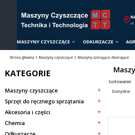
N
ul
MASZYNY CZYSZCZĄCE
ODKURZACZE
AGR
Strona główna
Maszyny czyszczące
Maszyny szorująco-zbierające
Maszy
KATEGORIE
Lista p
Sortowanie:
Maszyny czyszczące
Domyślne
Kategoria - Maszyny czyszczące
Sprzęt do ręcznego sprzątania
Kategoria - Sprzęt do ręcznego sprzątania
Akcesoria i części
Kategoria - Akcesoria i części
Chemia
Kategoria - Chemia
Odkurzacze