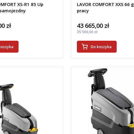
MFORT XS-R1 85 Up
LAVOR COMFORT XXS 66 
samojezdny
pracy
00 zł
43 665,00 zł
Cena
Cena
35 500,00 zł
koszyka
Do koszyka