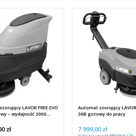
szorujący LAVOR FREE EVO
Automat szorujący LAVO
owy – wydajność 2000
36B gotowy do pracy
00 zł
7 999,00 zł
Cena promocyjna
Najniższa cena:
11 685,00 zł
-32%