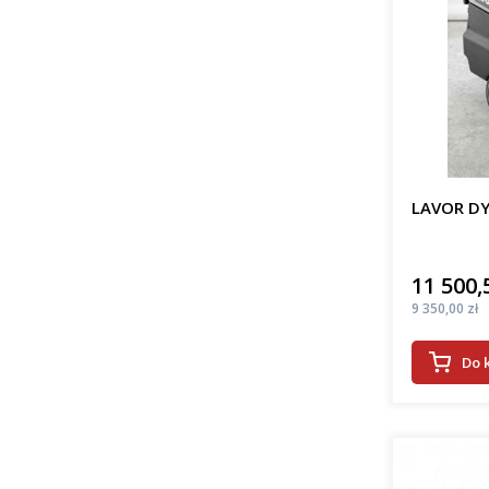
LAVOR DY
11 500,
Cena
Cena
9 350,00 zł
Do 