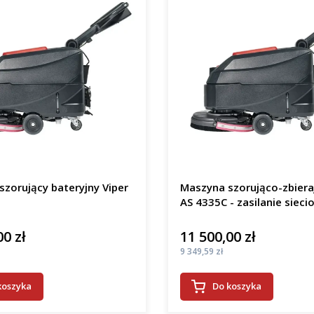
zorujący bateryjny Viper
Maszyna szorująco-zbiera
AS 4335C - zasilanie sieci
00 zł
11 500,00 zł
Cena
Cena
9 349,59 zł
koszyka
Do koszyka