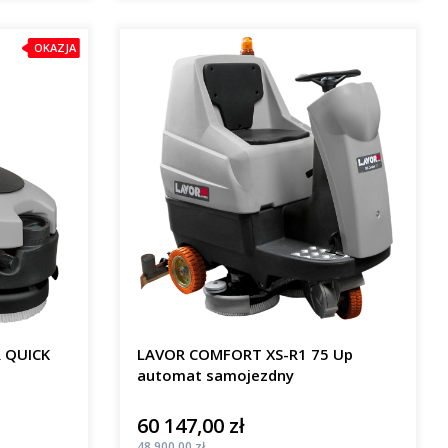
OKAZJA
R QUICK
LAVOR COMFORT XS-R1 75 Up
automat samojezdny
60 147,00 zł
Cena
Cena
48 900,00 zł