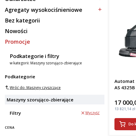
Kategoria - Odkurzacze
Agregaty wysokociśnieniowe
Kategoria - Agregaty wysokociśnieniowe
Bez kategorii
Kategoria - Bez kategorii
Nowości
Promocje
Podkategorie i filtry
w kategorii: Maszyny szorująco-zbierające
Podkategorie
Automat s
AS 4325B
Wróć do: Maszyny czyszczące
Maszyny szorująco-zbierające
17 000,
Cena
Cena
13 821,14 zł
Filtry
Wyczyść
Do 
CENA