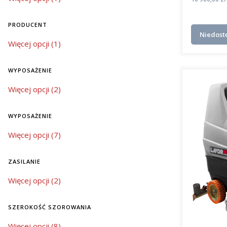
PRODUCENT
Niedost
Producent
Więcej opcji (1)
WYPOSAŻENIE
wyposażenie
Więcej opcji (2)
WYPOSAŻENIE
wyposażenie
Więcej opcji (7)
ZASILANIE
zasilanie
Więcej opcji (2)
SZEROKOŚĆ SZOROWANIA
szerokość szorowania
Więcej opcji (8)