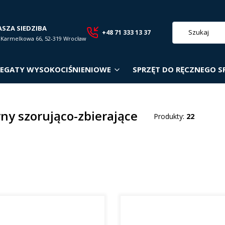
ASZA SIEDZIBA
+48 71 333 13 37
. Karmelkowa 66, 52-319 Wrocław
EGATY WYSOKOCIŚNIENIOWE
SPRZĘT DO RĘCZNEGO S
ny szorująco-zbierające
Produkty:
22
roduktów