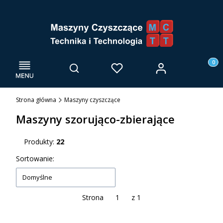
Menu
Otwórz wyszukiwarkę
Produk
Zaloguj się
Szukaj
Ulubione
Kosz
Strona główna
Maszyny czyszczące
Maszyny szorująco-zbierające
Produkty:
22
Lista produktów
Sortowanie:
Domyślne
Strona
z 1