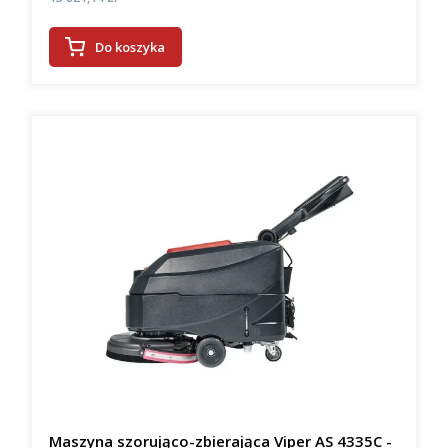
Do koszyka
Maszyna szorująco-zbierająca Viper AS 4335C -