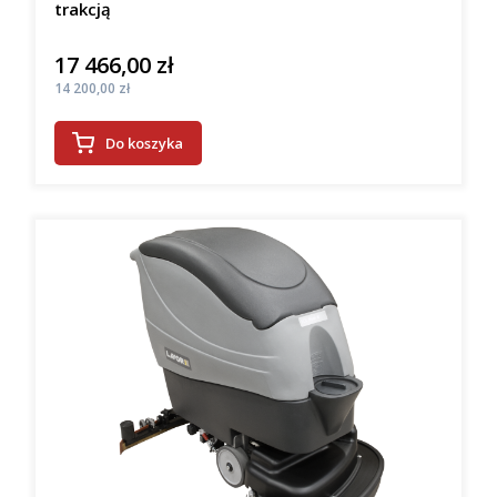
trakcją
17 466,00 zł
Cena
Cena
14 200,00 zł
Do koszyka