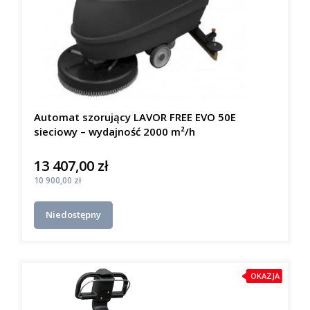
Automat szorujący LAVOR FREE EVO 50E
sieciowy – wydajność 2000 m²/h
13 407,00 zł
Cena
Cena
10 900,00 zł
Niedostępny
OKAZJA