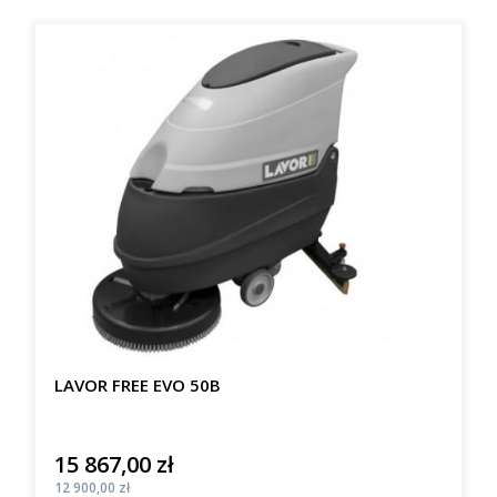
LAVOR FREE EVO 50B
15 867,00 zł
Cena
Cena
12 900,00 zł