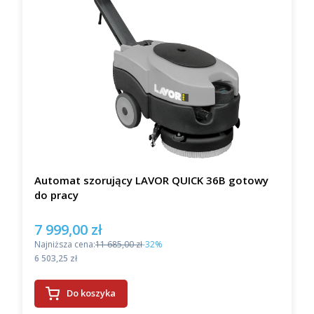
Automat szorujący LAVOR QUICK 36B gotowy
do pracy
7 999,00 zł
Cena promocyjna
Najniższa cena:
11 685,00 zł
-32%
Cena
6 503,25 zł
Do koszyka