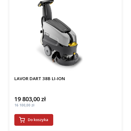
LAVOR DART 38B LI-ION
19 803,00 zł
Cena
Cena
16 100,00 zł
Do koszyka