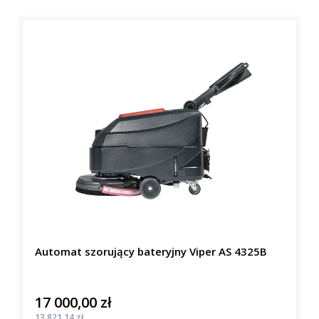
Automat szorujący bateryjny Viper AS 4325B
17 000,00 zł
Cena
Cena
13 821,14 zł