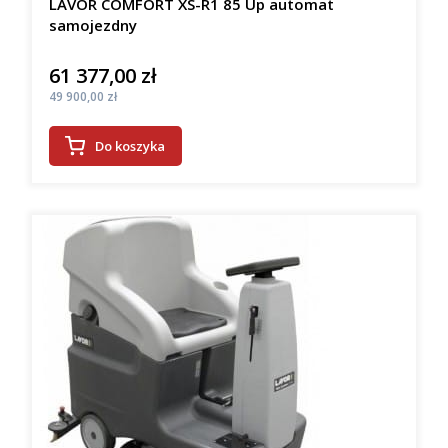
LAVOR COMFORT XS-R1 85 Up automat
samojezdny
61 377,00 zł
Cena
Cena
49 900,00 zł
Do koszyka