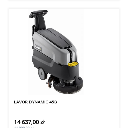
LAVOR DYNAMIC 45B
14 637,00 zł
Cena
Cena
11 900,00 zł