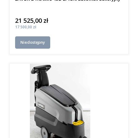
21 525,00 zł
Cena
Cena
17 500,00 zł
Niedostępny