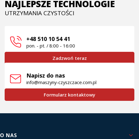
NAJLEPSZE TECHNOLOGIE
UTRZYMANIA CZYSTOŚCI
+48 510 10 54 41
pon. - pt. / 8:00 - 16:00
Zadzwoń teraz
Napisz do nas
info@maszyny-czyszczace.com.pl
Formularz kontaktowy
Linki w stopce
O NAS