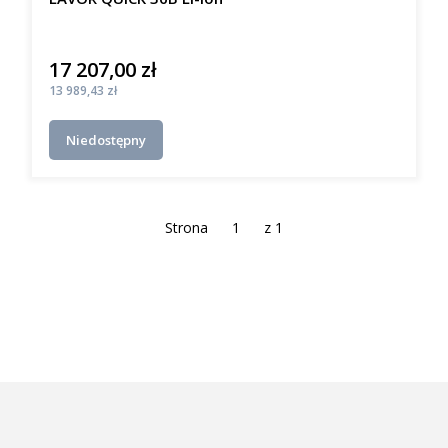
17 207,00 zł
Cena
Cena
13 989,43 zł
Niedostępny
Strona
z 1