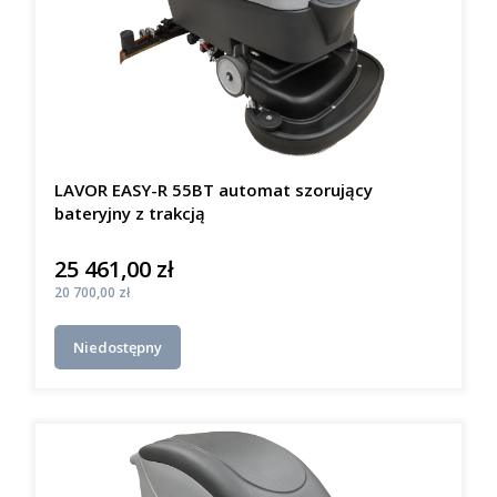
LAVOR EASY-R 55BT automat szorujący
bateryjny z trakcją
25 461,00 zł
Cena
Cena
20 700,00 zł
Niedostępny