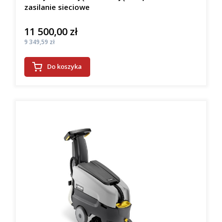
zasilanie sieciowe
11 500,00 zł
Cena
Cena
9 349,59 zł
Do koszyka