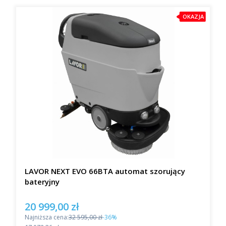
OKAZJA
LAVOR NEXT EVO 66BTA automat szorujący
bateryjny
20 999,00 zł
Cena promocyjna
Najniższa cena:
32 595,00 zł
-36%