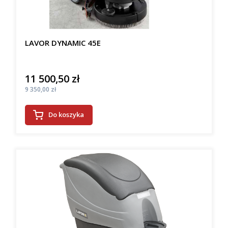
LAVOR DYNAMIC 45E
11 500,50 zł
Cena
Cena
9 350,00 zł
Do koszyka