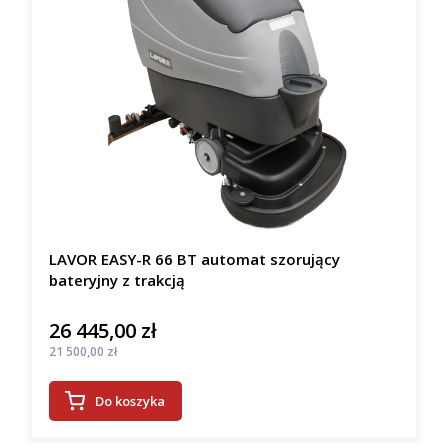
LAVOR EASY-R 66 BT automat szorujący
bateryjny z trakcją
26 445,00 zł
Cena
Cena
21 500,00 zł
Do koszyka