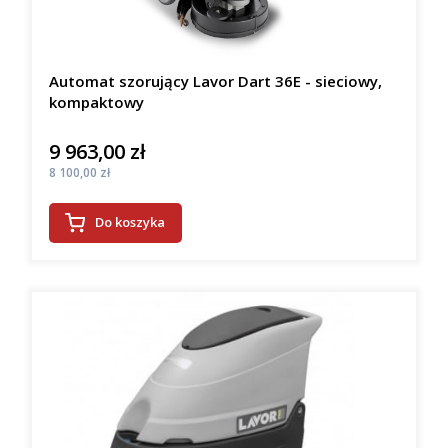
Automat szorujący Lavor Dart 36E - sieciowy,
kompaktowy
9 963,00 zł
Cena
Cena
8 100,00 zł
Do koszyka