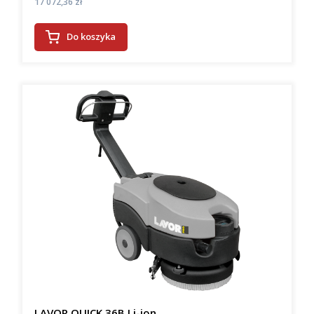
Cena
17 072,36 zł
Do koszyka
LAVOR QUICK 36B Li-ion