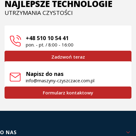
NAJLEPSZE TECHNOLOGIE
UTRZYMANIA CZYSTOŚCI
+48 510 10 54 41
pon. - pt. / 8:00 - 16:00
Zadzwoń teraz
Napisz do nas
info@maszyny-czyszczace.com.pl
Formularz kontaktowy
Linki w stopce
O NAS