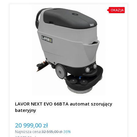
OKAZJA
LAVOR NEXT EVO 66BTA automat szorujący
bateryjny
20 999,00 zł
Cena promocyjna
Najniższa cena:
32 595,00 zł
-36%