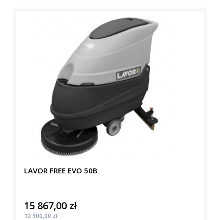
LAVOR FREE EVO 50B
15 867,00 zł
Cena
Cena
12 900,00 zł