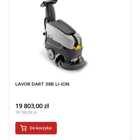
LAVOR DART 38B LI-ION
19 803,00 zł
Cena
Cena
16 100,00 zł
Do koszyka