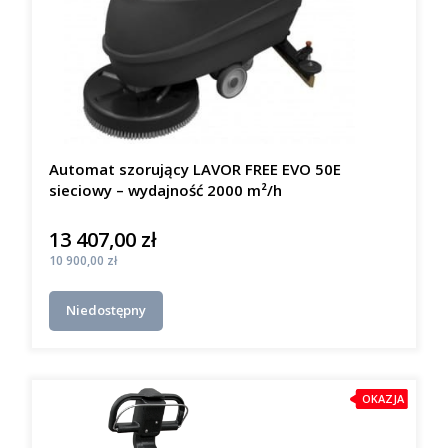
Automat szorujący LAVOR FREE EVO 50E
sieciowy – wydajność 2000 m²/h
13 407,00 zł
Cena
Cena
10 900,00 zł
Niedostępny
OKAZJA