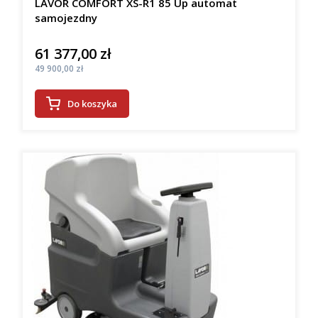
LAVOR COMFORT XS-R1 85 Up automat
samojezdny
61 377,00 zł
Cena
Cena
49 900,00 zł
Do koszyka