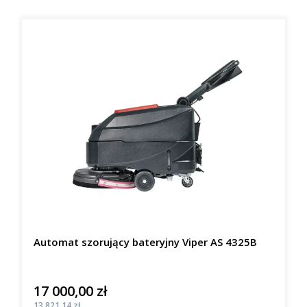
Automat szorujący bateryjny Viper AS 4325B
17 000,00 zł
Cena
Cena
13 821,14 zł