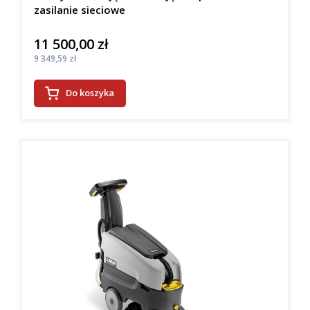
zasilanie sieciowe
11 500,00 zł
Cena
Cena
9 349,59 zł
Do koszyka