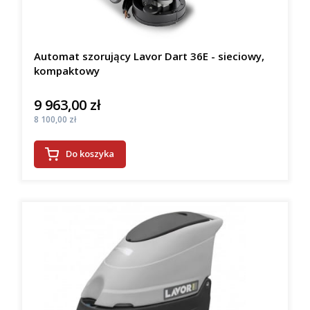
Automat szorujący Lavor Dart 36E - sieciowy,
kompaktowy
9 963,00 zł
Cena
Cena
8 100,00 zł
Do koszyka