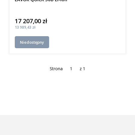
17 207,00 zł
Cena
Cena
13 989,43 zł
Niedostępny
Strona
z 1