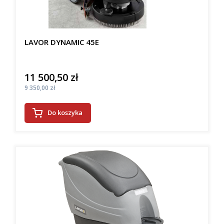
LAVOR DYNAMIC 45E
11 500,50 zł
Cena
Cena
9 350,00 zł
Do koszyka