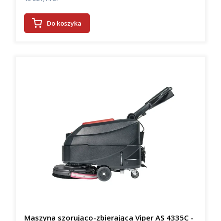
Do koszyka
Maszyna szorująco-zbierająca Viper AS 4335C -