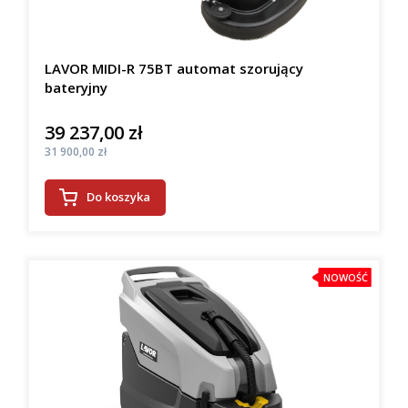
LAVOR MIDI-R 75BT automat szorujący
bateryjny
39 237,00 zł
Cena
Cena
31 900,00 zł
Do koszyka
NOWOŚĆ