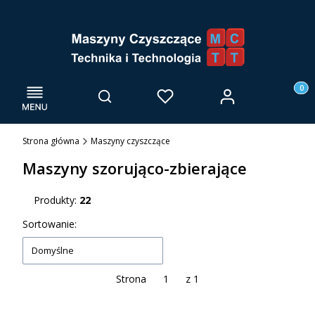
Menu
Otwórz wyszukiwarkę
Produk
Zaloguj się
Szukaj
Ulubione
Kosz
Strona główna
Maszyny czyszczące
Maszyny szorująco-zbierające
Produkty:
22
Lista produktów
Sortowanie:
Domyślne
Strona
z 1