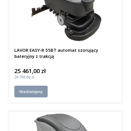
LAVOR EASY-R 55BT automat szorujący
bateryjny z trakcją
25 461,00 zł
Cena
Cena
20 700,00 zł
Niedostępny