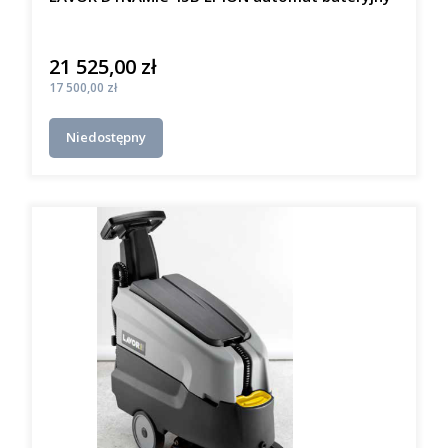
21 525,00 zł
Cena
Cena
17 500,00 zł
Niedostępny