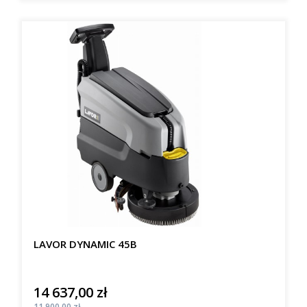
LAVOR DYNAMIC 45B
14 637,00 zł
Cena
Cena
11 900,00 zł