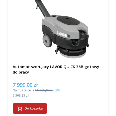
Automat szorujący LAVOR QUICK 36B gotowy
do pracy
7 999,00 zł
Cena promocyjna
Najniższa cena:
11 685,00 zł
-32%
Cena
6 503,25 zł
Do koszyka