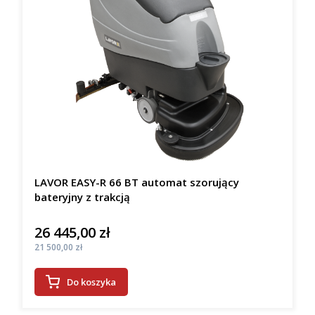
LAVOR EASY-R 66 BT automat szorujący
bateryjny z trakcją
26 445,00 zł
Cena
Cena
21 500,00 zł
Do koszyka