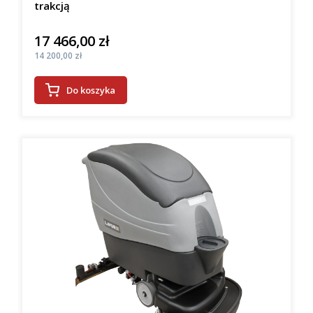
trakcją
17 466,00 zł
Cena
Cena
14 200,00 zł
Do koszyka