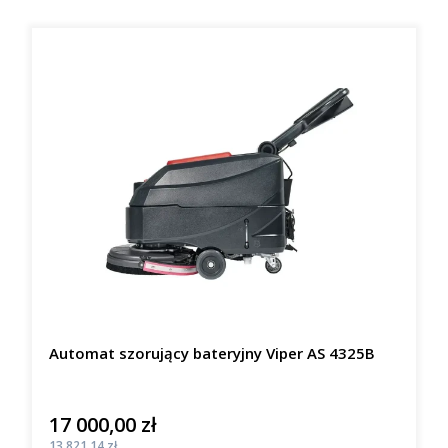
Automat szorujący bateryjny Viper AS 4325B
17 000,00 zł
Cena
Cena
13 821,14 zł