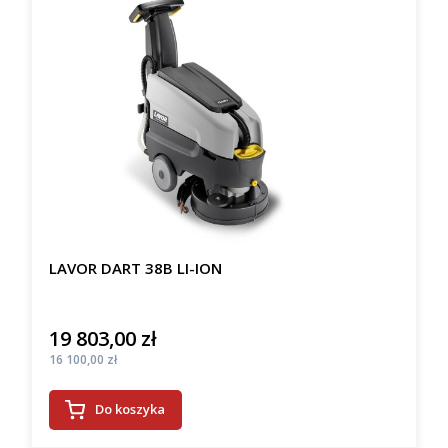
LAVOR DART 38B LI-ION
19 803,00 zł
Cena
Cena
16 100,00 zł
Do koszyka