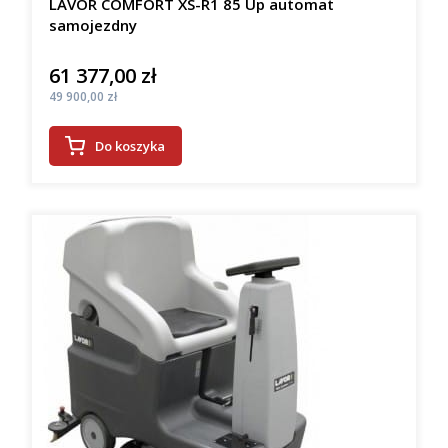
LAVOR COMFORT XS-R1 85 Up automat
samojezdny
61 377,00 zł
Cena
Cena
49 900,00 zł
Do koszyka