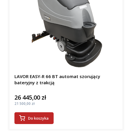
LAVOR EASY-R 66 BT automat szorujący
bateryjny z trakcją
26 445,00 zł
Cena
Cena
21 500,00 zł
Do koszyka