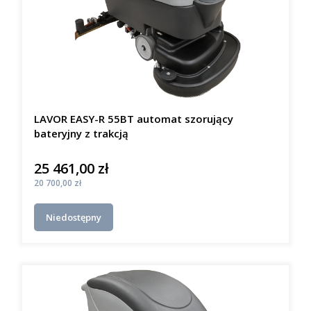
LAVOR EASY-R 55BT automat szorujący
bateryjny z trakcją
25 461,00 zł
Cena
Cena
20 700,00 zł
Niedostępny