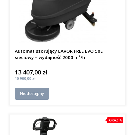
Automat szorujący LAVOR FREE EVO 50E
sieciowy – wydajność 2000 m²/h
13 407,00 zł
Cena
Cena
10 900,00 zł
Niedostępny
OKAZJA