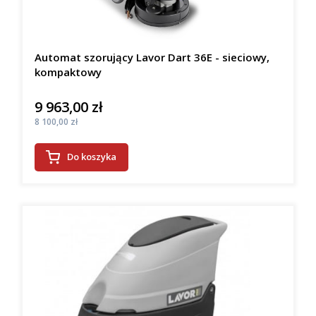
Automat szorujący Lavor Dart 36E - sieciowy,
kompaktowy
9 963,00 zł
Cena
Cena
8 100,00 zł
Do koszyka