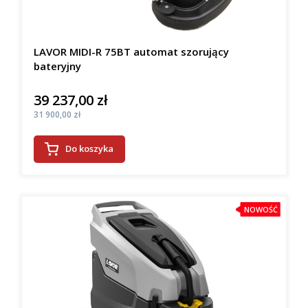
LAVOR MIDI-R 75BT automat szorujący
bateryjny
39 237,00 zł
Cena
Cena
31 900,00 zł
Do koszyka
NOWOŚĆ