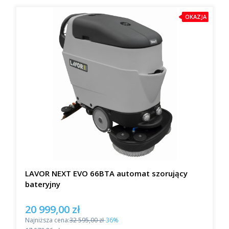
OKAZJA
LAVOR NEXT EVO 66BTA automat szorujący
bateryjny
20 999,00 zł
Cena promocyjna
Najniższa cena:
32 595,00 zł
-36%