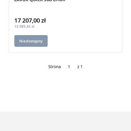
17 207,00 zł
Cena
Cena
13 989,43 zł
Niedostępny
Strona
z 1