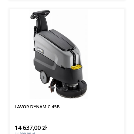
LAVOR DYNAMIC 45B
14 637,00 zł
Cena
Cena
11 900,00 zł