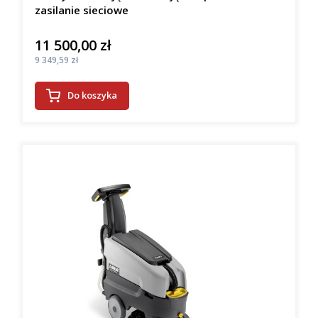
zasilanie sieciowe
11 500,00 zł
Cena
Cena
9 349,59 zł
Do koszyka