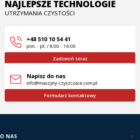
NAJLEPSZE TECHNOLOGIE
UTRZYMANIA CZYSTOŚCI
+48 510 10 54 41
pon. - pt. / 8:00 - 16:00
Zadzwoń teraz
Napisz do nas
info@maszyny-czyszczace.com.pl
Formularz kontaktowy
Linki w stopce
O NAS