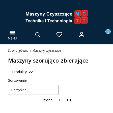
Menu
Otwórz wyszukiwarkę
Produk
Zaloguj się
Szukaj
Ulubione
Kosz
Strona główna
Maszyny czyszczące
Maszyny szorująco-zbierające
Produkty:
22
Lista produktów
Sortowanie:
Domyślne
Strona
z 1