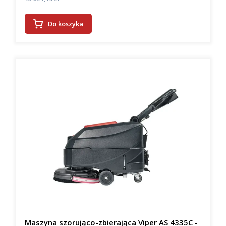
Do koszyka
Maszyna szorująco-zbierająca Viper AS 4335C -