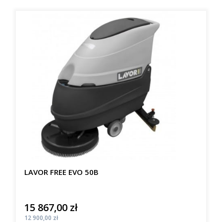
LAVOR FREE EVO 50B
15 867,00 zł
Cena
Cena
12 900,00 zł