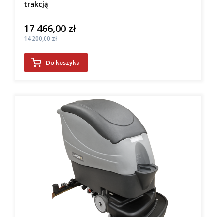
trakcją
17 466,00 zł
Cena
Cena
14 200,00 zł
Do koszyka