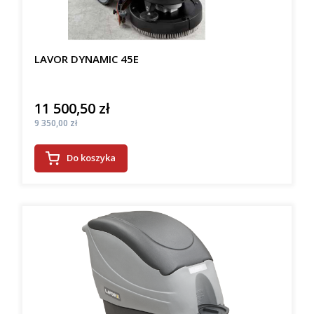
LAVOR DYNAMIC 45E
11 500,50 zł
Cena
Cena
9 350,00 zł
Do koszyka