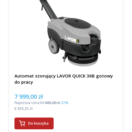
Automat szorujący LAVOR QUICK 36B gotowy
do pracy
7 999,00 zł
Cena promocyjna
Najniższa cena:
11 685,00 zł
-32%
Cena
6 503,25 zł
Do koszyka