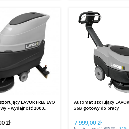
szorujący LAVOR FREE EVO
Automat szorujący LAVO
owy – wydajność 2000
36B gotowy do pracy
00 zł
7 999,00 zł
Cena promocyjna
Najniższa cena:
11 685,00 zł
-32%