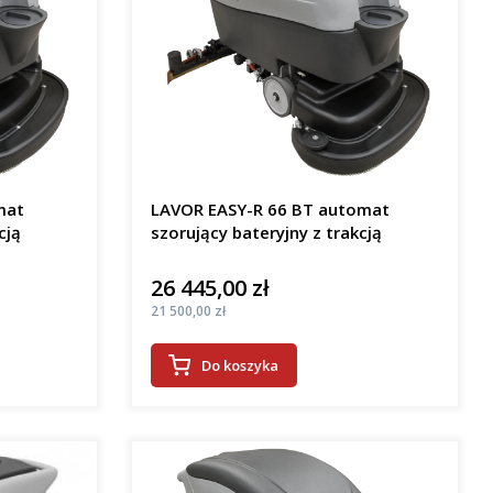
mat
LAVOR EASY-R 66 BT automat
cją
szorujący bateryjny z trakcją
26 445,00 zł
Cena
Cena
21 500,00 zł
Do koszyka