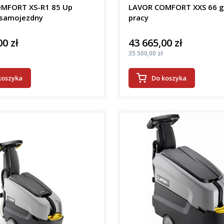
MFORT XS-R1 85 Up
LAVOR COMFORT XXS 66 
samojezdny
pracy
00 zł
43 665,00 zł
Cena
Cena
35 500,00 zł
koszyka
Do koszyka