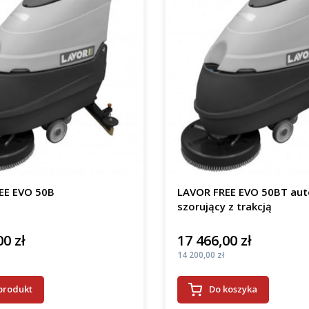
EE EVO 50B
LAVOR FREE EVO 50BT au
szorujący z trakcją
00 zł
17 466,00 zł
Cena
Cena
14 200,00 zł
produkt
Do koszyka