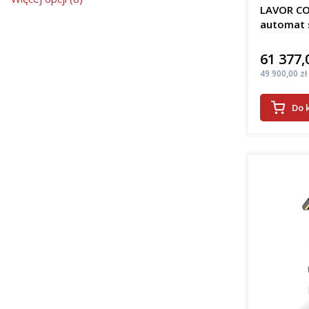
LAVOR CO
automat 
61 377,
Cena
Cena
49 900,00 zł
Do 