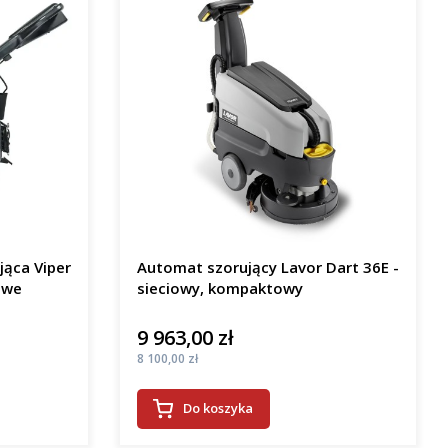
jąca Viper
Automat szorujący Lavor Dart 36E -
owe
sieciowy, kompaktowy
9 963,00 zł
Cena
Cena
8 100,00 zł
Do koszyka