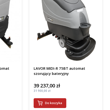
tomat
LAVOR MIDI-R 75BT automat
szorujący bateryjny
39 237,00 zł
Cena
Cena
31 900,00 zł
Do koszyka