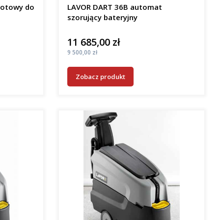
gotowy do
LAVOR DART 36B automat
szorujący bateryjny
11 685,00 zł
Cena
Cena
9 500,00 zł
Zobacz produkt