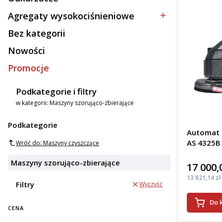
Kategoria - Odkurzacze
Agregaty wysokociśnieniowe
Kategoria - Agregaty wysokociśnieniowe
Bez kategorii
Kategoria - Bez kategorii
Nowości
Promocje
Podkategorie i filtry
w kategorii: Maszyny szorująco-zbierające
Podkategorie
Automat s
AS 4325B
Wróć do: Maszyny czyszczące
Maszyny szorująco-zbierające
17 000,
Cena
Cena
13 821,14 zł
Filtry
Wyczyść
Do 
CENA