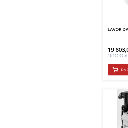
LAVOR DA
19 803,
Cena
Cena
16 100,00 zł
Do 