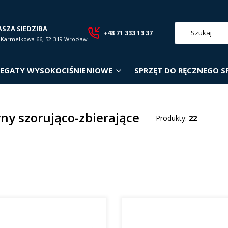
ASZA SIEDZIBA
+48 71 333 13 37
. Karmelkowa 66, 52-319 Wrocław
EGATY WYSOKOCIŚNIENIOWE
SPRZĘT DO RĘCZNEGO S
ny szorująco-zbierające
Produkty:
22
roduktów