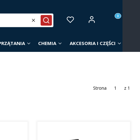
Produkty w ko
Zaloguj się
Ulubione
Koszyk
Wyczyść
Szukaj
PRZĄTANIA
CHEMIA
AKCESORIA I CZĘŚCI
Strona
z 1