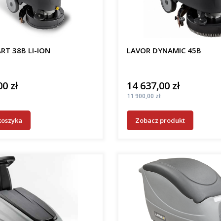
RT 38B LI-ION
LAVOR DYNAMIC 45B
00 zł
14 637,00 zł
Cena
Cena
11 900,00 zł
koszyka
Zobacz produkt