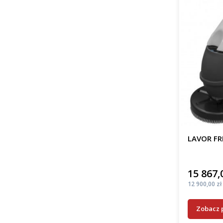
LAVOR FR
15 867,
Cena
Cena
12 900,00 zł
Zobacz 