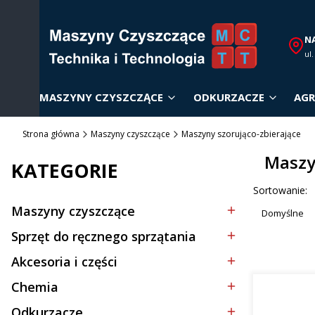
N
ul
MASZYNY CZYSZCZĄCE
ODKURZACZE
AGR
Strona główna
Maszyny czyszczące
Maszyny szorująco-zbierające
Maszy
KATEGORIE
Lista p
Sortowanie:
Maszyny czyszczące
Domyślne
Kategoria - Maszyny czyszczące
Sprzęt do ręcznego sprzątania
Kategoria - Sprzęt do ręcznego sprzątania
Akcesoria i części
Kategoria - Akcesoria i części
Chemia
Kategoria - Chemia
Odkurzacze