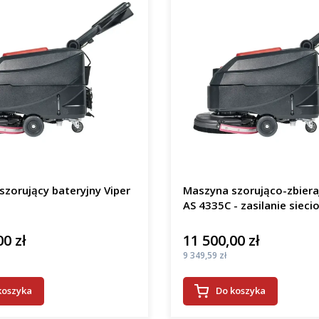
zorujący bateryjny Viper
Maszyna szorująco-zbiera
AS 4335C - zasilanie sieci
00 zł
11 500,00 zł
Cena
Cena
9 349,59 zł
koszyka
Do koszyka