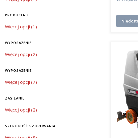
PRODUCENT
Niedost
Producent
Więcej opcji (1)
WYPOSAŻENIE
wyposażenie
Więcej opcji (2)
WYPOSAŻENIE
wyposażenie
Więcej opcji (7)
ZASILANIE
zasilanie
Więcej opcji (2)
SZEROKOŚĆ SZOROWANIA
szerokość szorowania
Więcej opcji (8)