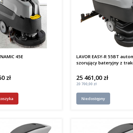
NAMIC 45E
LAVOR EASY-R 55BT auto
szorujący bateryjny z trak
50 zł
25 461,00 zł
Cena
Cena
20 700,00 zł
koszyka
Niedostępny