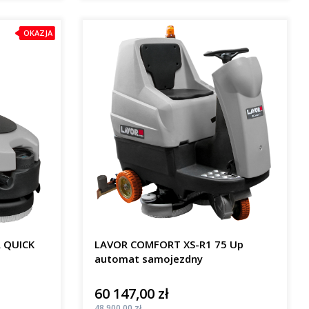
OKAZJA
R QUICK
LAVOR COMFORT XS-R1 75 Up
automat samojezdny
60 147,00 zł
Cena
Cena
48 900,00 zł