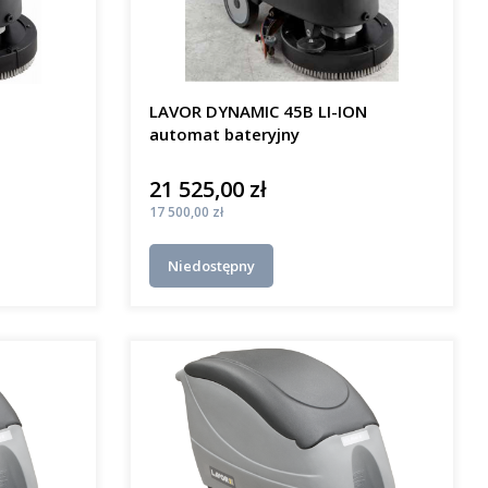
LAVOR DYNAMIC 45B LI-ION
automat bateryjny
21 525,00 zł
Cena
Cena
17 500,00 zł
Niedostępny