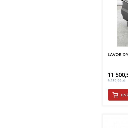
LAVOR DY
11 500,
Cena
Cena
9 350,00 zł
Do 