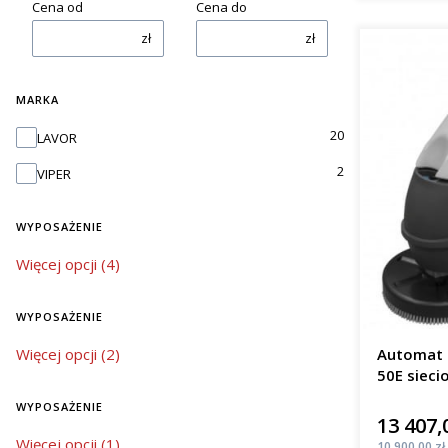
Cena od
Cena do
zł
zł
MARKA
Marka
20
LAVOR
2
VIPER
WYPOSAŻENIE
wyposażenie
Więcej opcji (4)
WYPOSAŻENIE
wyposażenie
Więcej opcji (2)
Automat 
50E sieci
m²/h
WYPOSAŻENIE
13 407,
Cena
wyposażenie
Więcej opcji (1)
Cena
10 900,00 zł