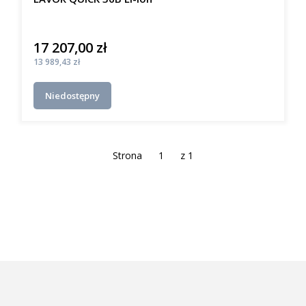
17 207,00 zł
Cena
Cena
13 989,43 zł
Niedostępny
Strona
z 1