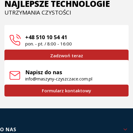
NAJLEPSZE TECHNOLOGIE
UTRZYMANIA CZYSTOŚCI
+48 510 10 54 41
pon. - pt. / 8:00 - 16:00
Zadzwoń teraz
Napisz do nas
info@maszyny-czyszczace.com.pl
Formularz kontaktowy
Linki w stopce
O NAS