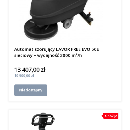
Automat szorujący LAVOR FREE EVO 50E
sieciowy – wydajność 2000 m²/h
13 407,00 zł
Cena
Cena
10 900,00 zł
Niedostępny
OKAZJA