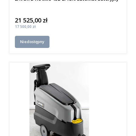
21 525,00 zł
Cena
Cena
17 500,00 zł
Niedostępny