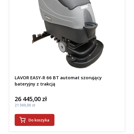
LAVOR EASY-R 66 BT automat szorujący
bateryjny z trakcją
26 445,00 zł
Cena
Cena
21 500,00 zł
Do koszyka