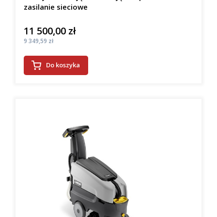
zasilanie sieciowe
11 500,00 zł
Cena
Cena
9 349,59 zł
Do koszyka