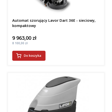
Automat szorujący Lavor Dart 36E - sieciowy,
kompaktowy
9 963,00 zł
Cena
Cena
8 100,00 zł
Do koszyka