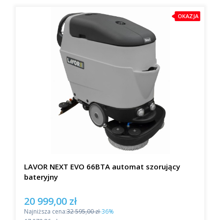
OKAZJA
LAVOR NEXT EVO 66BTA automat szorujący
bateryjny
20 999,00 zł
Cena promocyjna
Najniższa cena:
32 595,00 zł
-36%