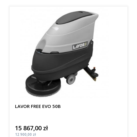
LAVOR FREE EVO 50B
15 867,00 zł
Cena
Cena
12 900,00 zł