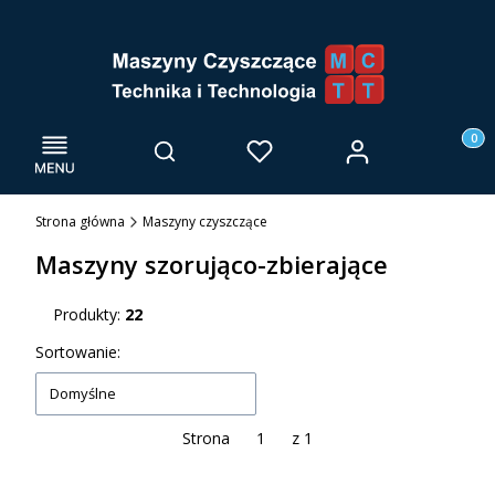
Menu
Otwórz wyszukiwarkę
Produk
Zaloguj się
Szukaj
Ulubione
Kosz
Strona główna
Maszyny czyszczące
Maszyny szorująco-zbierające
Produkty:
22
Lista produktów
Sortowanie:
Domyślne
Strona
z 1