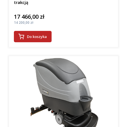
trakcją
17 466,00 zł
Cena
Cena
14 200,00 zł
Do koszyka