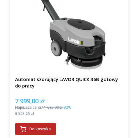
Automat szorujący LAVOR QUICK 36B gotowy
do pracy
7 999,00 zł
Cena promocyjna
Najniższa cena:
11 685,00 zł
-32%
Cena
6 503,25 zł
Do koszyka