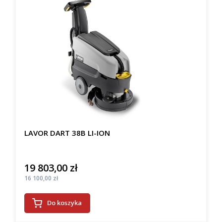
LAVOR DART 38B LI-ION
19 803,00 zł
Cena
Cena
16 100,00 zł
Do koszyka