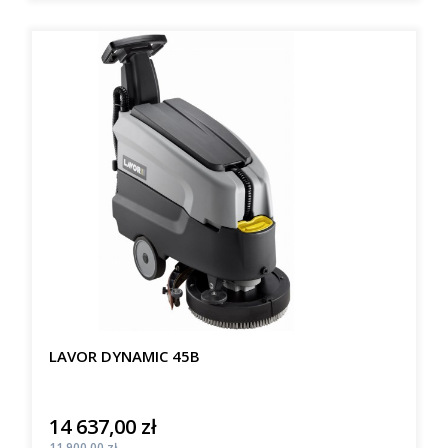
LAVOR DYNAMIC 45B
14 637,00 zł
Cena
Cena
11 900,00 zł