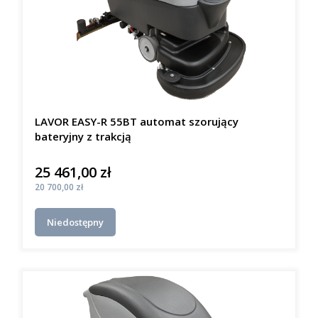
LAVOR EASY-R 55BT automat szorujący
bateryjny z trakcją
25 461,00 zł
Cena
Cena
20 700,00 zł
Niedostępny