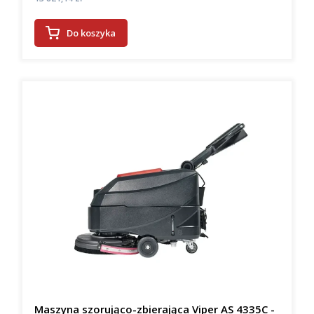
Do koszyka
Maszyna szorująco-zbierająca Viper AS 4335C -