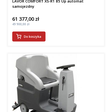
LAVOR COMFORT XS-R1 85 Up automat
samojezdny
61 377,00 zł
Cena
Cena
49 900,00 zł
Do koszyka