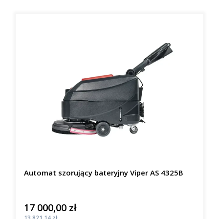
Automat szorujący bateryjny Viper AS 4325B
17 000,00 zł
Cena
Cena
13 821,14 zł