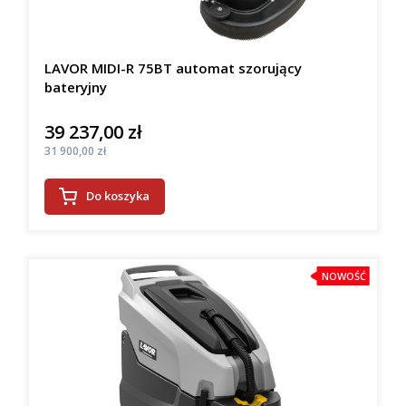
LAVOR MIDI-R 75BT automat szorujący
bateryjny
39 237,00 zł
Cena
Cena
31 900,00 zł
Do koszyka
NOWOŚĆ