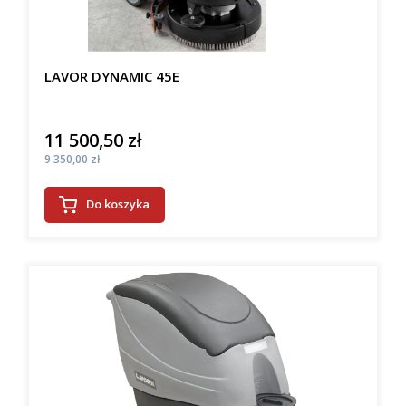
LAVOR DYNAMIC 45E
11 500,50 zł
Cena
Cena
9 350,00 zł
Do koszyka