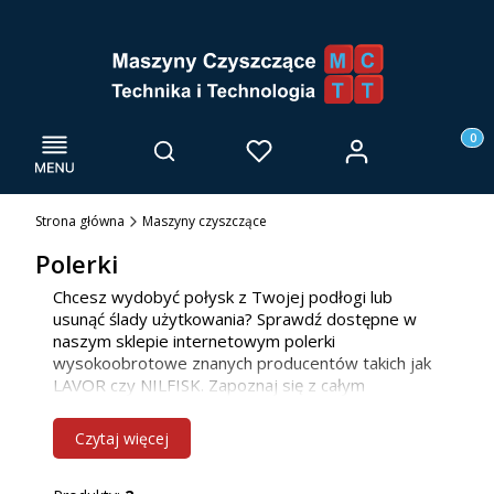
Menu
Otwórz wyszukiwarkę
Produk
Zaloguj się
Szukaj
Ulubione
Kosz
Strona główna
Maszyny czyszczące
Polerki
Chcesz wydobyć połysk z Twojej podłogi lub
usunąć ślady użytkowania? Sprawdź dostępne w
naszym sklepie internetowym polerki
wysokoobrotowe znanych producentów takich jak
LAVOR czy NILFISK. Zapoznaj się z całym
asortymentem!
Działamy w woj. dolnośląskim, ale
nie tylko! Zapraszamy!
Czytaj więcej
Polerki wysokoobrotowe –