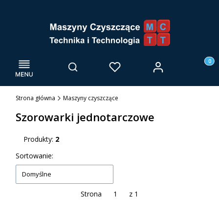
Menu
Otwórz wyszukiwarkę
Produk
Zaloguj się
Szukaj
Ulubione
Kosz
Strona główna
Maszyny czyszczące
Szorowarki jednotarczowe
Produkty:
2
Lista produktów
Sortowanie:
Domyślne
Strona
z 1