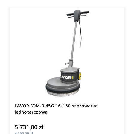
LAVOR SDM-R 45G 16-160 szorowarka
jednotarczowa
5 731,80 zł
Cena
Cena
4 660,00 zł