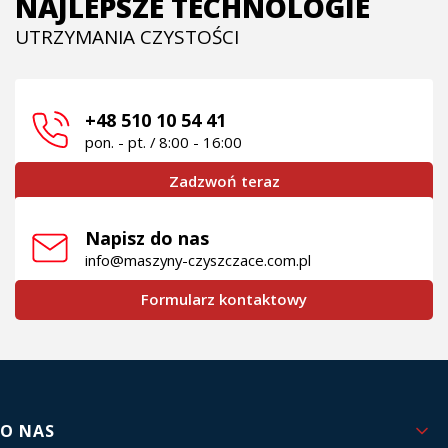
NAJLEPSZE TECHNOLOGIE
UTRZYMANIA CZYSTOŚCI
+48 510 10 54 41
pon. - pt. / 8:00 - 16:00
Zadzwoń teraz
Napisz do nas
info@maszyny-czyszczace.com.pl
Formularz kontaktowy
Linki w stopce
O NAS