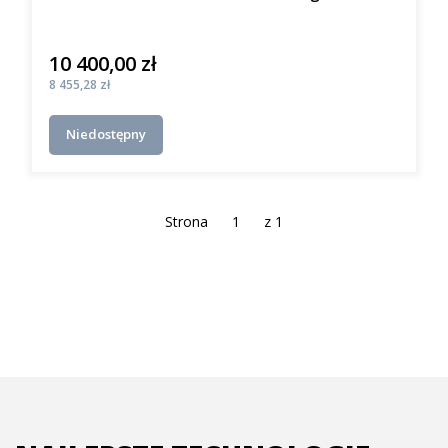
10 400,00 zł
Cena
Cena
8 455,28 zł
Niedostępny
Strona
z 1