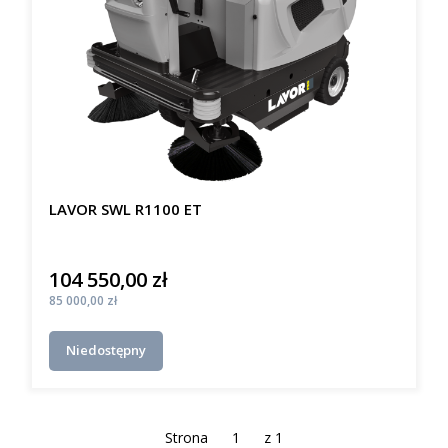
LAVOR SWL R1100 ET
104 550,00 zł
Cena
Cena
85 000,00 zł
Niedostępny
Strona
z 1