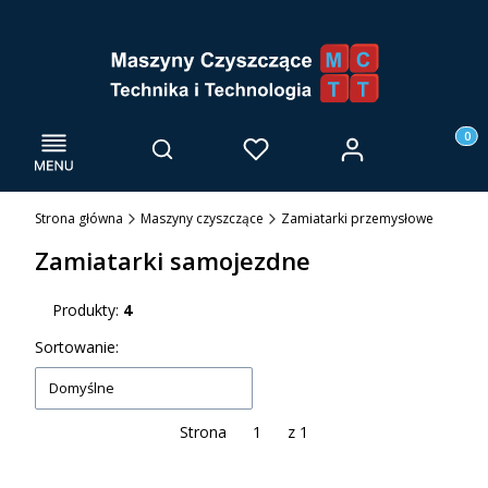
Menu
Otwórz wyszukiwarkę
Produk
Zaloguj się
Szukaj
Ulubione
Kosz
Strona główna
Maszyny czyszczące
Zamiatarki przemysłowe
Zamiatarki samojezdne
Produkty:
4
Lista produktów
Sortowanie:
Domyślne
Strona
z 1