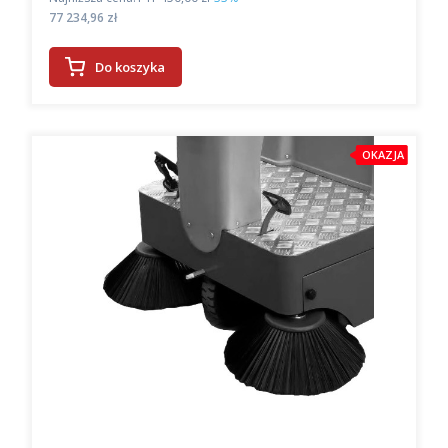
Cena
77 234,96 zł
Do koszyka
OKAZJA