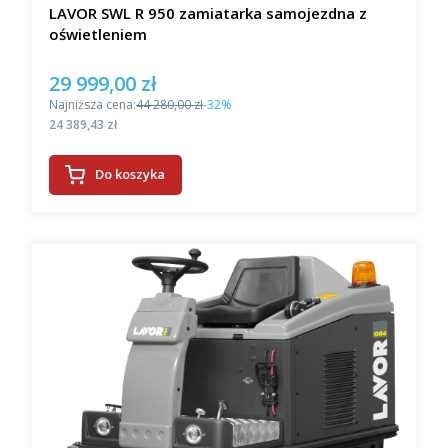
LAVOR SWL R 950 zamiatarka samojezdna z
oświetleniem
29 999,00 zł
Cena promocyjna
Najniższa cena:
44 280,00 zł
-32%
Cena
24 389,43 zł
Do koszyka