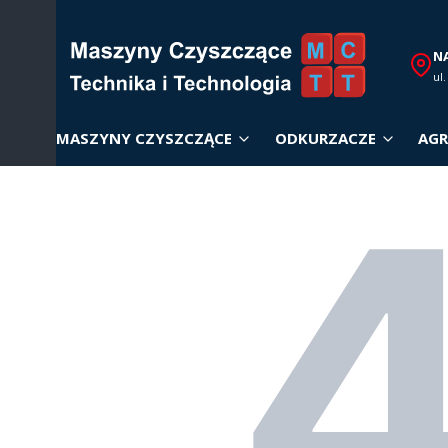
N
ul
MASZYNY CZYSZCZĄCE
ODKURZACZE
AGR