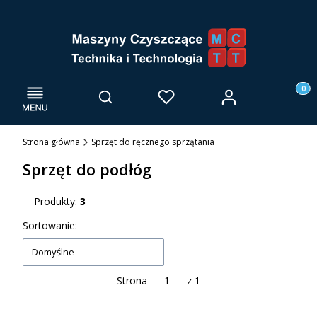
Menu
Otwórz wyszukiwarkę
Produk
Zaloguj się
Szukaj
Ulubione
Kosz
Strona główna
Sprzęt do ręcznego sprzątania
Sprzęt do podłóg
Produkty:
3
Lista produktów
Sortowanie:
Domyślne
Strona
z 1