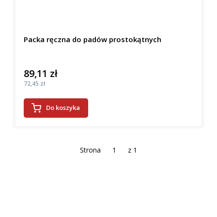
Packa ręczna do padów prostokątnych
89,11 zł
Cena
Cena
72,45 zł
Do koszyka
Strona
z 1