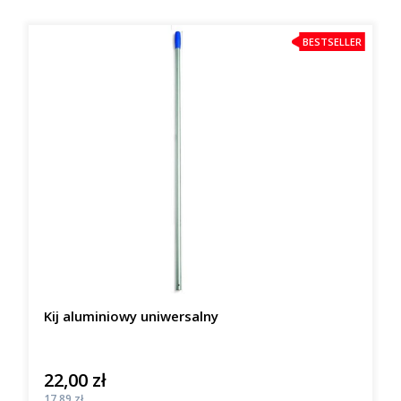
BESTSELLER
Kij aluminiowy uniwersalny
22,00 zł
Cena
Cena
17,89 zł