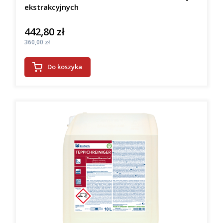
ekstrakcyjnych
442,80 zł
Cena
Cena
360,00 zł
Do koszyka