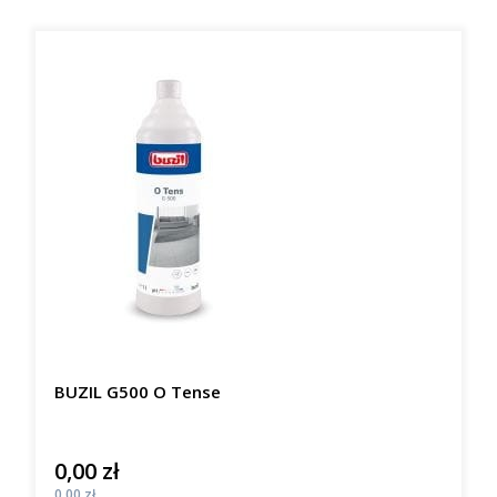
BUZIL G500 O Tense
0,00 zł
Cena
Cena
0,00 zł