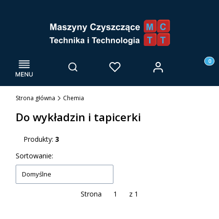
Menu
Otwórz wyszukiwarkę
Produk
Zaloguj się
Szukaj
Ulubione
Kosz
Strona główna
Chemia
Do wykładzin i tapicerki
Produkty:
3
Lista produktów
Sortowanie:
Domyślne
Strona
z 1