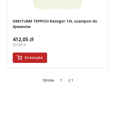
DREITURM TEPPICH Reiniger 10L szampon do
dywanów
412,05 zł
Cena
Cena
335,00 zł
Do koszyka
Strona
z 1