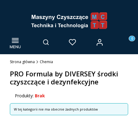
Menu
Otwórz wyszukiwarkę
Produk
Zaloguj się
Szukaj
Ulubione
Kosz
Strona główna
Chemia
PRO Formula by DIVERSEY środki
czyszczące i dezynfekcyjne
Produkty:
Brak
Lista produktów
W tej kategorii nie ma obecnie żadnych produktów