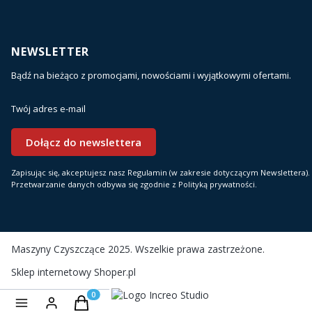
NEWSLETTER
Bądź na bieżąco z promocjami, nowościami i wyjątkowymi ofertami.
Twój adres e-mail
Dołącz do newslettera
Zapisując się, akceptujesz nasz Regulamin (w zakresie dotyczącym Newslettera).
Przetwarzanie danych odbywa się zgodnie z Polityką prywatności.
Maszyny Czyszczące 2025. Wszelkie prawa zastrzeżone.
Sklep internetowy
Shoper.pl
Realizacja i wsparcie:
Produkty w koszyku: 0. Zobacz szczegóły