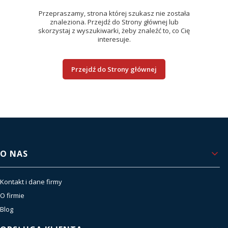
Przepraszamy, strona której szukasz nie została
znaleziona. Przejdź do Strony głównej lub
skorzystaj z wyszukiwarki, żeby znaleźć to, co Cię
interesuje.
Przejdź do Strony głównej
Linki w stopce
O NAS
Kontakt i dane firmy
O firmie
Blog