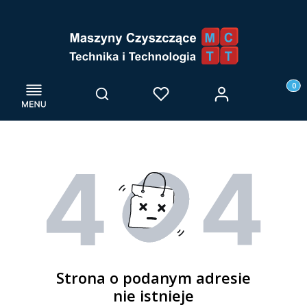
Menu
Otwórz wyszukiwarkę
Produk
Zaloguj się
Szukaj
Ulubione
Kosz
Strona o podanym adresie
nie istnieje