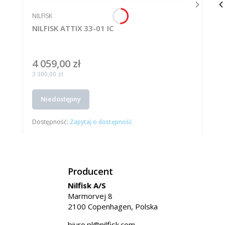
PRODUCENT
NILFISK
NILFISK ATTIX 33-01 IC
4 059,00 zł
Cena
Cena
3 300,00 zł
Niedostępny
Dostępność:
Zapytaj o dostępność
Producent
Nilfisk A/S
Marmorvej 8
2100 Copenhagen, Polska
biuro.pl@nilfisk.com