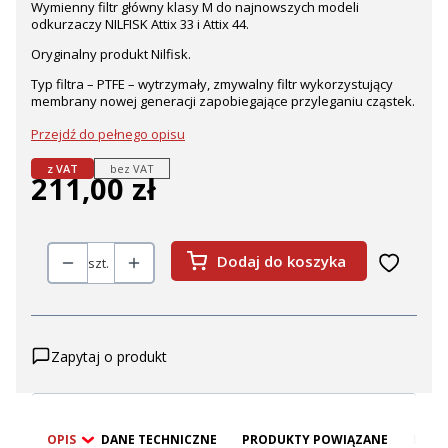
Wymienny filtr główny klasy M do najnowszych modeli
odkurzaczy NILFISK Attix 33 i Attix 44.
Oryginalny produkt Nilfisk.
Typ filtra – PTFE – wytrzymały, zmywalny filtr wykorzystujący
membrany nowej generacji zapobiegające przyleganiu cząstek.
Przejdź do pełnego opisu
z VAT
bez VAT
211,00 zł
Cena
Dodaj do koszyka
szt.
Zapytaj o produkt
OPIS
DANE TECHNICZNE
PRODUKTY POWIĄZANE
BEZP