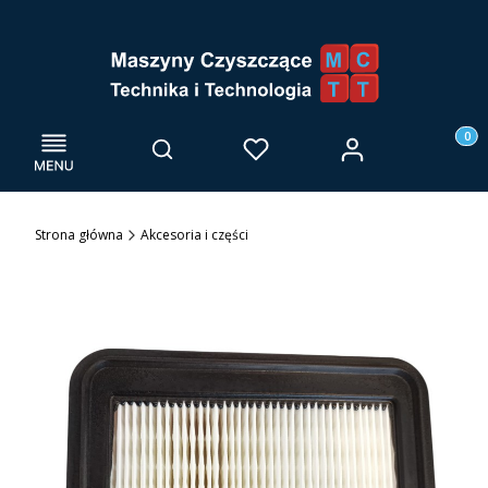
Menu
Otwórz wyszukiwarkę
Produk
Zaloguj się
Szukaj
Ulubione
Kosz
Strona główna
Akcesoria i części