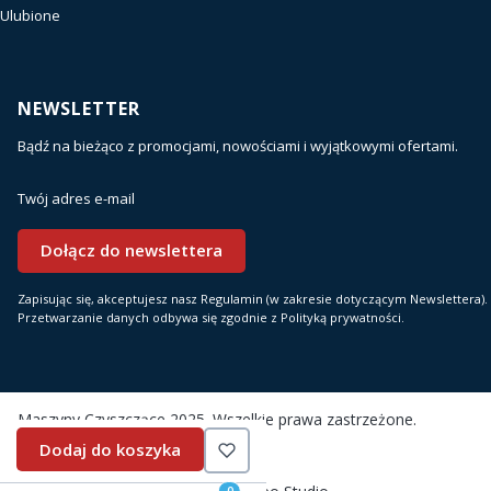
Ulubione
NEWSLETTER
Bądź na bieżąco z promocjami, nowościami i wyjątkowymi ofertami.
Twój adres e-mail
Dołącz do newslettera
Zapisując się, akceptujesz nasz Regulamin (w zakresie dotyczącym Newslettera).
Przetwarzanie danych odbywa się zgodnie z Polityką prywatności.
Maszyny Czyszczące 2025. Wszelkie prawa zastrzeżone.
Dodaj do koszyka
Sklep internetowy
Shoper.pl