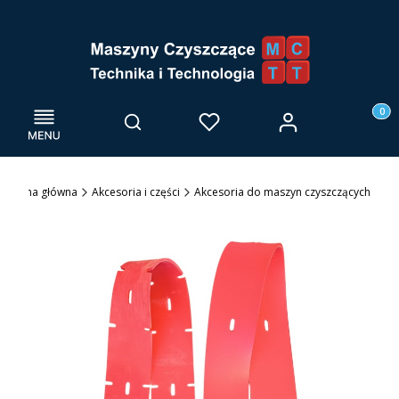
Menu
Otwórz wyszukiwarkę
Produk
Zaloguj się
Szukaj
Ulubione
Kosz
Strona główna
Akcesoria i części
Akcesoria do maszyn czyszczących