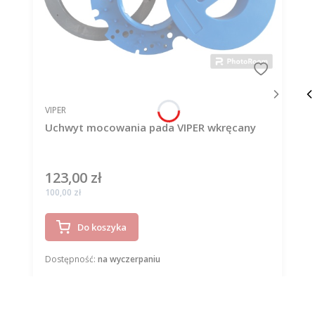
PRODUCENT
VIPER
Uchwyt mocowania pada VIPER wkręcany
123,00 zł
Cena
Cena
100,00 zł
Do koszyka
Dostępność:
na wyczerpaniu