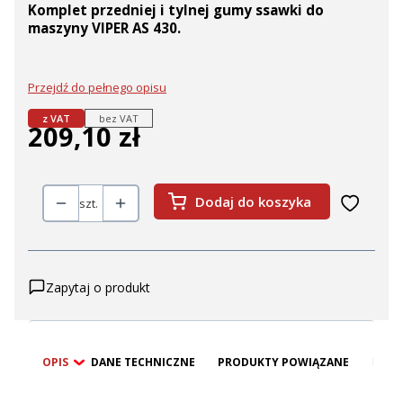
Komplet przedniej i tylnej gumy ssawki do
maszyny VIPER AS 430.
Przejdź do pełnego opisu
z VAT
bez VAT
209,10 zł
Cena
Dodaj do koszyka
szt.
Zapytaj o produkt
OPIS
DANE TECHNICZNE
PRODUKTY POWIĄZANE
BEZP