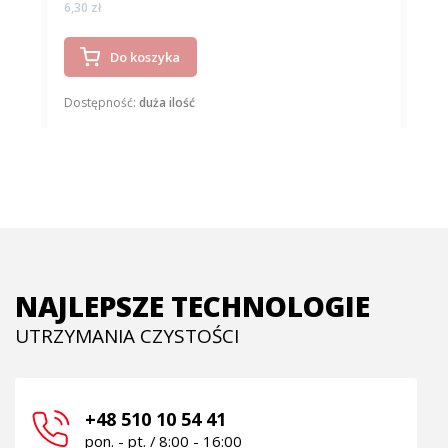
Cena
6,30 zł
Do koszyka
Dostępność:
duża ilość
NAJLEPSZE TECHNOLOGIE
UTRZYMANIA CZYSTOŚCI
+48 510 10 54 41
pon. - pt. / 8:00 - 16:00