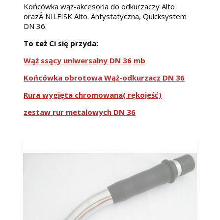
Końcówka wąż-akcesoria do odkurzaczy Alto
orazÂ NILFISK Alto. Antystatyczna, Quicksystem
DN 36.
To też Ci się przyda:
Wąż ssący uniwersalny DN 36 mb
Końcówka obrotowa Wąż-odkurzacz DN 36
Rura wygięta chromowana( rękojeść)
zestaw rur metalowych DN 36