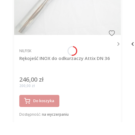
PRODUCENT
NILFISK
Rękojeść INOX do odkurzaczy Attix DN 36
246,00 zł
Cena
Cena
200,00 zł
Do koszyka
Dostępność:
na wyczerpaniu