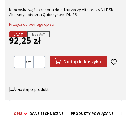
Końcówka wąż-akcesoria do odkurzaczy Alto orazÂ NILFISK
Alto.Antystatyczna Quicksystem DN 36
Przejdź do pełnego opisu
z VAT
bez VAT
92,25 zł
Cena
Dodaj do koszyka
szt.
Zapytaj o produkt
OPIS
DANE TECHNICZNE
PRODUKTY POWIĄZANE
BEZP