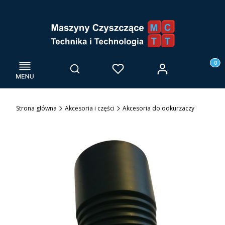
Menu
Otwórz wyszukiwarkę
Produk
Zaloguj się
Szukaj
Ulubione
Kosz
Strona główna
Akcesoria i części
Akcesoria do odkurzaczy