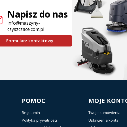
Napisz do nas
info@maszyny-
czyszczace.com.pl
Formularz kontaktowy
POMOC
MOJE KONT
Regulamin
Twoje zamówienia
Polityka prywatności
Ustawienia konta