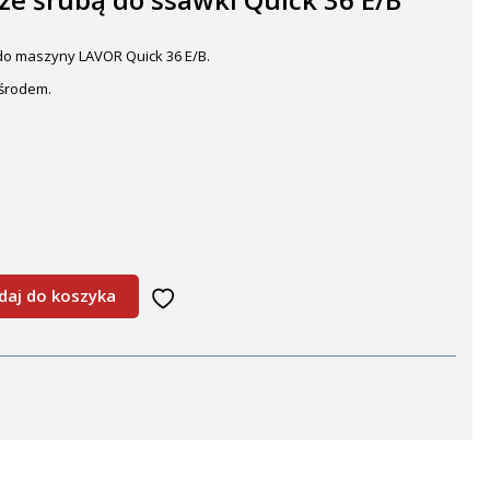
do maszyny LAVOR Quick 36 E/B.
ośrodem.
daj do koszyka