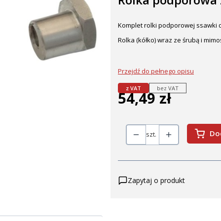
Komplet rolki podporowej ssawki 
Rolka (kółko) wraz ze śrubą i mim
Przejdź do pełnego opisu
z VAT
bez VAT
54,49 zł
Cena
Do
szt.
Zapytaj o produkt