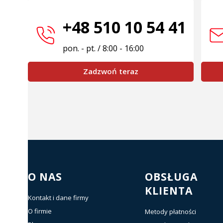
+48 510 10 54 41
pon. - pt. / 8:00 - 16:00
Zadzwoń teraz
Linki w stopce
O NAS
OBSŁUGA
KLIENTA
Kontakt i dane firmy
O firmie
Metody płatności