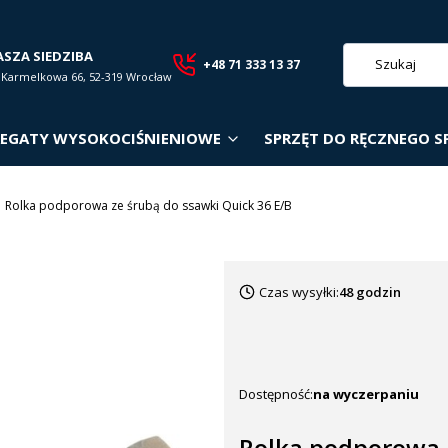
ASZA SIEDZIBA
+48 71 333 13 37
. Karmelkowa 66, 52-319 Wrocław
EGATY WYSOKOCIŚNIENIOWE
SPRZĘT DO RĘCZNEGO S
Rolka podporowa ze śrubą do ssawki Quick 36 E/B
Czas wysyłki:
48 godzin
Dostępność:
na wyczerpaniu
Rolka podporowa z