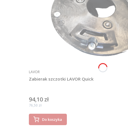
PRODUCENT
LAVOR
Zabierak szczotki LAVOR Quick
94,10 zł
Cena
Cena
76,50 zł
Do koszyka