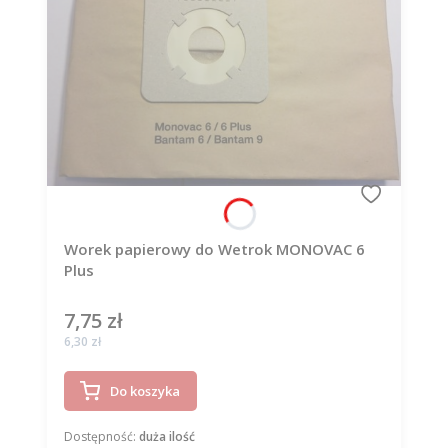
Worek papierowy do Wetrok MONOVAC 6
Plus
7,75 zł
Cena
Cena
6,30 zł
Do koszyka
Dostępność:
duża ilość