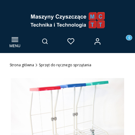
Menu
Otwórz wyszukiwarkę
Produk
Zaloguj się
Szukaj
Ulubione
Kosz
Strona główna
Sprzęt do ręcznego sprzątania