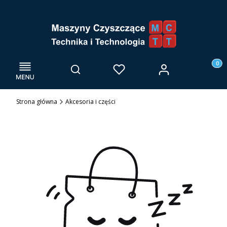
Menu
Otwórz wyszukiwarkę
Produk
Zaloguj się
Szukaj
Ulubione
Kosz
Strona główna
Akcesoria i części