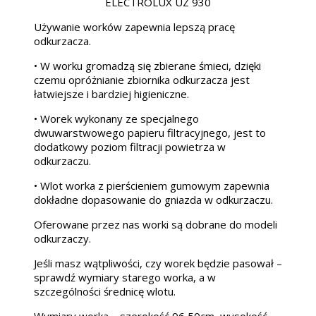
ELECTROLUX UZ 930
Używanie worków zapewnia lepszą pracę
odkurzacza.
• W worku gromadzą się zbierane śmieci, dzięki
czemu opróżnianie zbiornika odkurzacza jest
łatwiejsze i bardziej higieniczne.
• Worek wykonany ze specjalnego
dwuwarstwowego papieru filtracyjnego, jest to
dodatkowy poziom filtracji powietrza w
odkurzaczu.
• Wlot worka z pierścieniem gumowym zapewnia
dokładne dopasowanie do gniazda w odkurzaczu.
Oferowane przez nas worki są dobrane do modeli
odkurzaczy.
Jeśli masz wątpliwości, czy worek będzie pasował –
sprawdź wymiary starego worka, a w
szczególności średnicę wlotu.
Wymiary worka – szerokość 96,50cm, wysokość