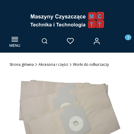
Menu
Otwórz wyszukiwarkę
Produk
Zaloguj się
Szukaj
Ulubione
Kosz
Strona główna
Akcesoria i części
Worki do odkurzaczy