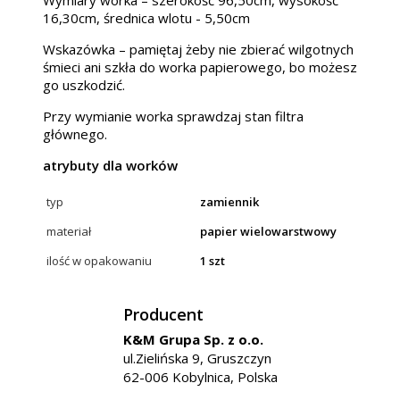
16,30cm, średnica wlotu - 5,50cm
Wskazówka – pamiętaj żeby nie zbierać wilgotnych
śmieci ani szkła do worka papierowego, bo możesz
go uszkodzić.
Przy wymianie worka sprawdzaj stan filtra
głównego.
atrybuty dla worków
typ
zamiennik
materiał
papier wielowarstwowy
ilość w opakowaniu
1 szt
Producent
K&M Grupa Sp. z o.o.
ul.Zielińska 9, Gruszczyn
62-006 Kobylnica, Polska