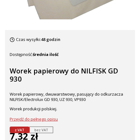
Czas wysyłki:
48 godzin
Dostępność:
średnia ilość
Worek papierowy do NILFISK GD
930
Worek papierowy, dwuwarstwowy, pasujący do odkurzacza
NILFISK/Electrolux GD 930, UZ 930, VP930
Worek produkcji polskiej.
Przejdź do pełnego opisu
z VAT
bez VAT
7,32 zł
Cena