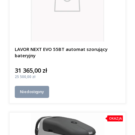
LAVOR NEXT EVO 55BT automat szorujący
bateryjny
31 365,00 zł
Cena
Cena
25 500,00 zł
Niedostępny
OKAZJA