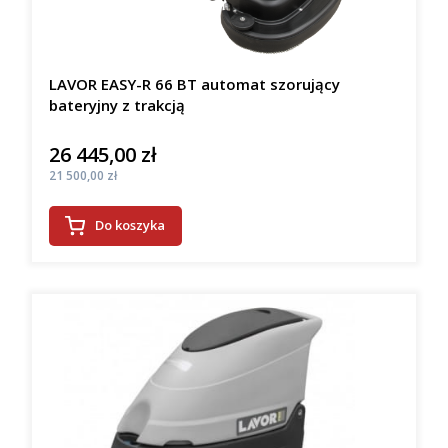
LAVOR EASY-R 66 BT automat szorujący
bateryjny z trakcją
26 445,00 zł
Cena
Cena
21 500,00 zł
Do koszyka