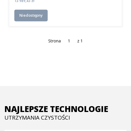
Cena
13 989,43 zł
Niedostępny
Strona
z 1
NAJLEPSZE TECHNOLOGIE
UTRZYMANIA CZYSTOŚCI