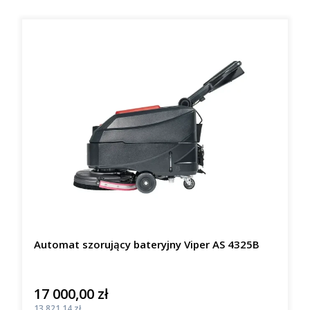
Automat szorujący bateryjny Viper AS 4325B
17 000,00 zł
Cena
Cena
13 821,14 zł