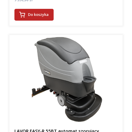
Do koszyka
LAVOR EASY-R 55BT automat szorujący