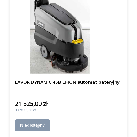
LAVOR DYNAMIC 45B LI-ION automat bateryjny
21 525,00 zł
Cena
Cena
17 500,00 zł
Niedostępny