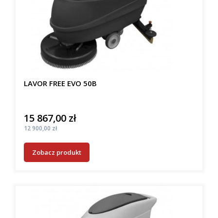
LAVOR FREE EVO 50B
15 867,00 zł
Cena
Cena
12 900,00 zł
Zobacz produkt