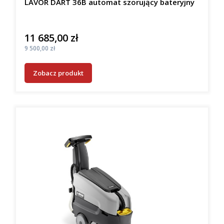
LAVOR DART 36B automat szorujący bateryjny
11 685,00 zł
Cena
Cena
9 500,00 zł
Zobacz produkt