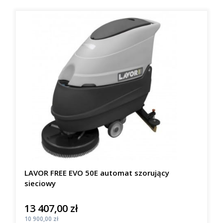
LAVOR FREE EVO 50E automat szorujący
sieciowy
13 407,00 zł
Cena
Cena
10 900,00 zł