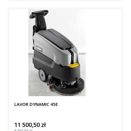
LAVOR DYNAMIC 45E
11 500,50 zł
Cena
Cena
9 350,00 zł