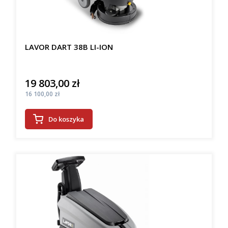
LAVOR DART 38B LI-ION
19 803,00 zł
Cena
Cena
16 100,00 zł
Do koszyka