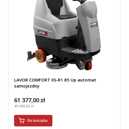
LAVOR COMFORT XS-R1 85 Up automat
samojezdny
61 377,00 zł
Cena
Cena
49 900,00 zł
Do koszyka