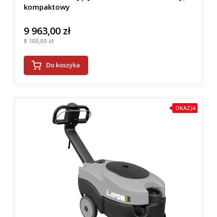
kompaktowy
9 963,00 zł
Cena
Cena
8 100,00 zł
Do koszyka
OKAZJA