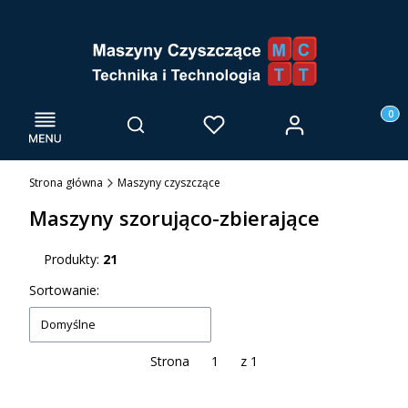
Menu
Otwórz wyszukiwarkę
Produk
Zaloguj się
Szukaj
Ulubione
Kosz
Strona główna
Maszyny czyszczące
Maszyny szorująco-zbierające
Produkty:
21
Lista produktów
Sortowanie:
Domyślne
Strona
z 1