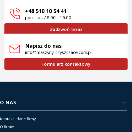
+48 510 10 54 41
pon. - pt. / 8:00 - 16:00
Zadzwoń teraz
Napisz do nas
info@maszyny-czyszczace.com.pl
Formularz kontaktowy
Linki w stopce
O NAS
Kontakt i dane firmy
O firmie