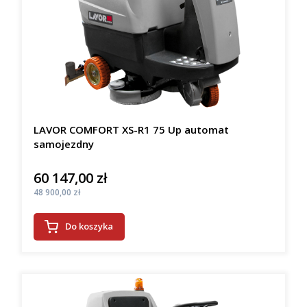
LAVOR COMFORT XS-R1 75 Up automat
samojezdny
60 147,00 zł
Cena
Cena
48 900,00 zł
Do koszyka