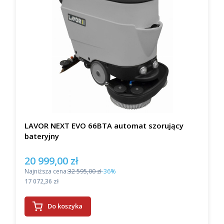
LAVOR NEXT EVO 66BTA automat szorujący
bateryjny
20 999,00 zł
Cena promocyjna
Najniższa cena:
32 595,00 zł
-36%
Cena
17 072,36 zł
Do koszyka