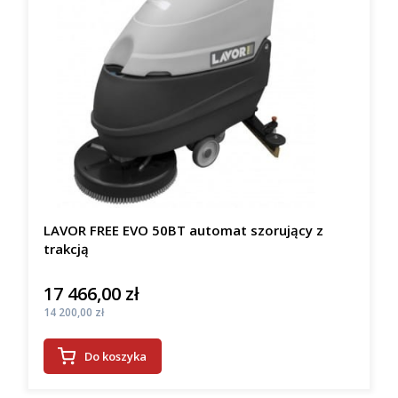
LAVOR FREE EVO 50BT automat szorujący z
trakcją
17 466,00 zł
Cena
Cena
14 200,00 zł
Do koszyka