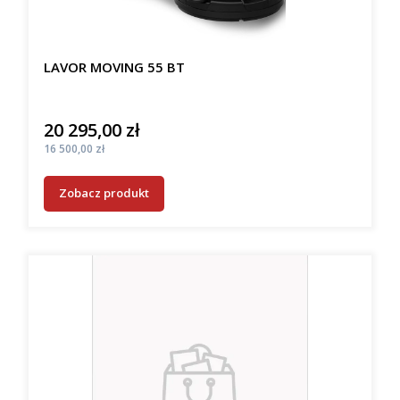
LAVOR MOVING 55 BT
20 295,00 zł
Cena
Cena
16 500,00 zł
Zobacz produkt