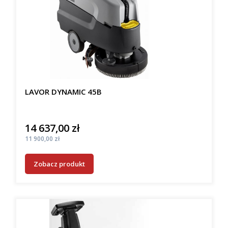
LAVOR DYNAMIC 45B
14 637,00 zł
Cena
Cena
11 900,00 zł
Zobacz produkt