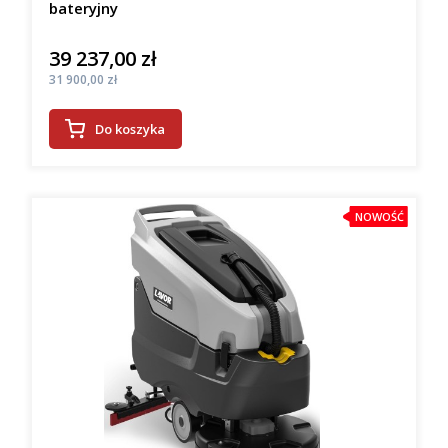
bateryjny
39 237,00 zł
Cena
Cena
31 900,00 zł
Do koszyka
NOWOŚĆ