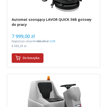
Automat szorujący LAVOR QUICK 36B gotowy
do pracy
7 999,00 zł
Cena promocyjna
Najniższa cena:
11 685,00 zł
-32%
Cena
6 503,25 zł
Do koszyka