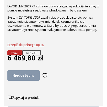
LAVOR LMX 2007 XP -zimnowodny agregat wysokociśnieniowy z
pompą mosiężną, rzędową z wbudowanym by-pass’em.
System
T.S. TOTAL-STOP-
zwalniając przycisk pistoletu pompa
zatrzymuje się automatycznie, dzięki czemu unika się
uszkodzenia elementów w fazie by-pass. Agregat uruchamia
się automatycznie. System maksymalnie zabezpiecza pompę.
Przejdź do pełnego opisu
z VAT
bez VAT
6 469,80 zł
Cena
Niedostępny
Zapytaj o produkt