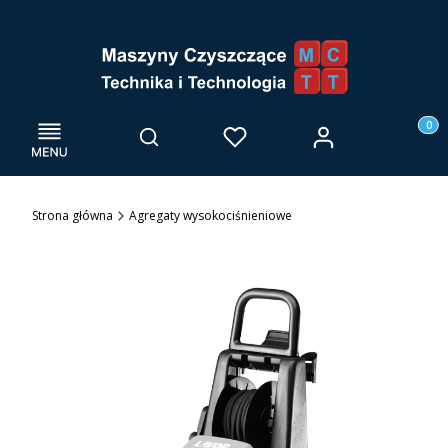
Menu
Otwórz wyszukiwarkę
Produk
Zaloguj się
Szukaj
Ulubione
Kosz
Strona główna
Agregaty wysokociśnieniowe