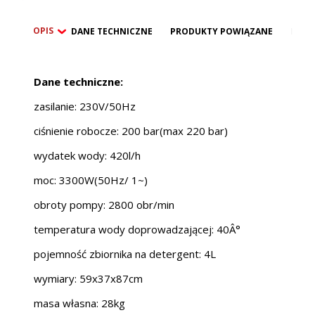
OPIS
DANE TECHNICZNE
PRODUKTY POWIĄZANE
BEZP
Dane techniczne:
zasilanie: 230V/50Hz
ciśnienie robocze: 200 bar(max 220 bar)
wydatek wody: 420l/h
moc: 3300W(50Hz/ 1~)
obroty pompy: 2800 obr/min
temperatura wody doprowadzającej: 40Â°
pojemność zbiornika na detergent: 4L
wymiary: 59x37x87cm
masa własna: 28kg